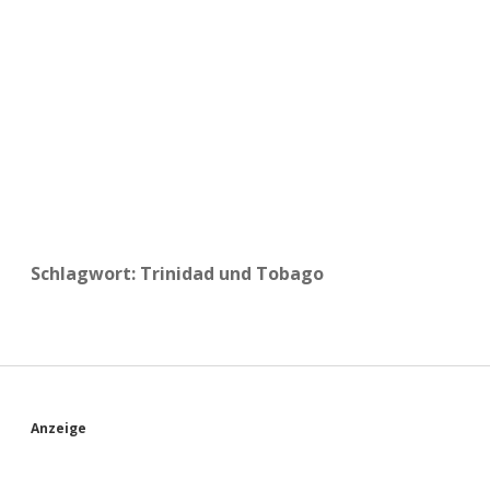
a
d
e
Schlagwort:
Trinidad und Tobago
S
Anzeige