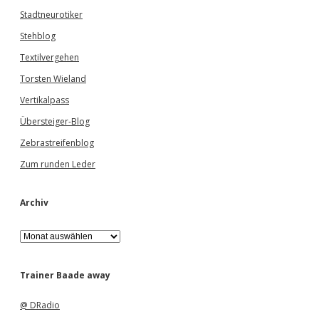
Stadtneurotiker
Stehblog
Textilvergehen
Torsten Wieland
Vertikalpass
Übersteiger-Blog
Zebrastreifenblog
Zum runden Leder
Archiv
A
r
c
h
Trainer Baade away
i
v
@ DRadio