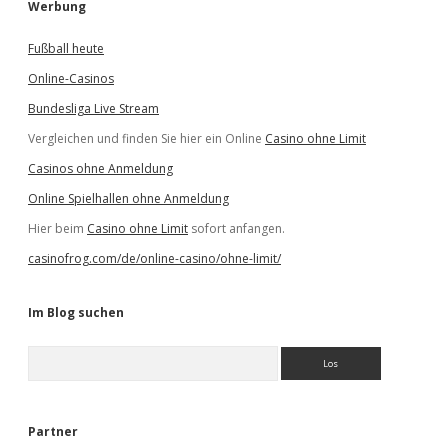
Werbung
Fußball heute
Online-Casinos
Bundesliga Live Stream
Vergleichen und finden Sie hier ein Online
Casino ohne Limit
Casinos ohne Anmeldung
Online Spielhallen ohne Anmeldung
Hier beim
Casino ohne Limit
sofort anfangen.
casinofrog.com/de/online-casino/ohne-limit/
Im Blog suchen
S
u
c
h
e
Partner
n