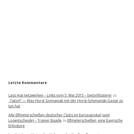
i
d
e
b
a
r
Letzte Kommentare
Lass mal netzwerken – Links vom 5. Mai 2015 – betonflüsterer
zu
„Tatort“ — Was Horst Szymaniak mit der Horst-Schimanski-Gasse zu
tun hat
Alle Elfmeterschießen deutscher Clubs im Europapokal (und
Losentscheide) – Trainer Baade
zu
Elfmeterschießen, eine bayrische
Erfindung