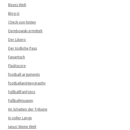
Beves Welt
Blog-G
Check von hinten
Dembowski ermittelt
Der Libero
Der tödliche Pass
Fanartisch
Flashscore
football arguments
footballandgeography
FußballFanFotos
Fußballmuseen
Im Schatten der Tribüne
In voller Länge
Janus' kleine Welt