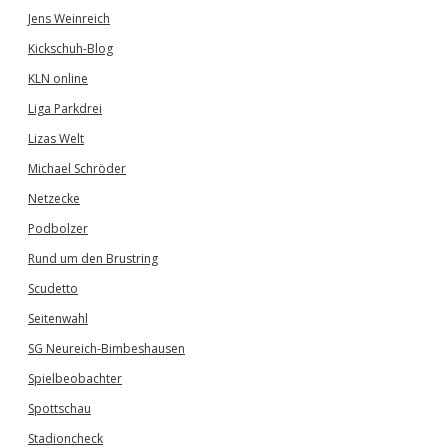
Jens Weinreich
Kickschuh-Blog
KLN online
Liga Parkdrei
Lizas Welt
Michael Schröder
Netzecke
Podbolzer
Rund um den Brustring
Scudetto
Seitenwahl
SG Neureich-Bimbeshausen
Spielbeobachter
Spottschau
Stadioncheck