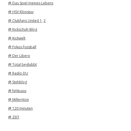
@ Das Spiel meines Lebens
@ HSV Klönstuv
@ Clubfans United 1
,
2
@ Kickschuh-Blog
@ Kickwelt
@ Fokus Fussball
@ Der Libero
@ Total beglubbt
@ Radio DU
@ Stehblog
@ fehlpass
@ Millernton
@ 120 minuten
@ ZEIT