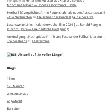
live Spiele
zu
Hinter den Kulissen des Knallers Borussia
Mönchengladbach — Borussia Dortmund … 1997
Hertha BSC verpflichtet Armin Reutershahn als neuen Assistenzcoach!
– Die Nachrichten
zu
Alle Trainer der Bundesliga in einer Liste
Lesenswerte Links – Kalenderwoche 45 in 2024 |
zu
Ronald Reng in
Ruhrort: „1974 — Eine deutsche Begegnung“
Ankündigung: „Nachspielzeit“ — Erstes Festival der Fußball-Literatur –
Trainer Baade
zu
Lesetermine
Aktuell auf „In voller Länge“
Blogs
11km
120 Minuten
allesausseraas
angedacht
Ballreiter