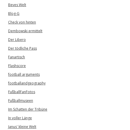
Beves Welt
Blog-G
Check von hinten
Dembowski ermittelt
Der Libero
Der tödliche Pass
Fanartisch
Flashscore
football arguments
footballandgeography
FußballFanFotos
Fußballmuseen
Im Schatten der Tribüne
In voller Länge
Janus' kleine Welt