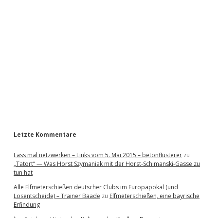
i
d
e
b
a
r
Letzte Kommentare
Lass mal netzwerken – Links vom 5. Mai 2015 – betonflüsterer
zu
„Tatort“ — Was Horst Szymaniak mit der Horst-Schimanski-Gasse zu
tun hat
Alle Elfmeterschießen deutscher Clubs im Europapokal (und
Losentscheide) – Trainer Baade
zu
Elfmeterschießen, eine bayrische
Erfindung