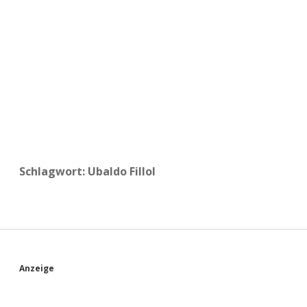
a
d
e
Schlagwort:
Ubaldo Fillol
S
Anzeige