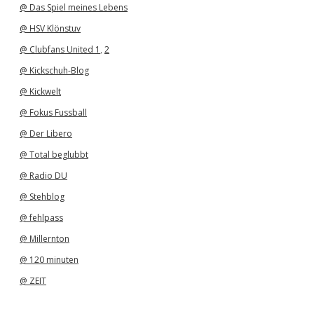
@ Das Spiel meines Lebens
@ HSV Klönstuv
@ Clubfans United 1
,
2
@ Kickschuh-Blog
@ Kickwelt
@ Fokus Fussball
@ Der Libero
@ Total beglubbt
@ Radio DU
@ Stehblog
@ fehlpass
@ Millernton
@ 120 minuten
@ ZEIT