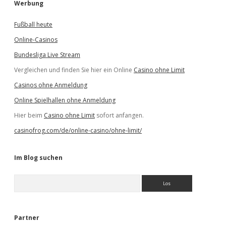
Werbung
Fußball heute
Online-Casinos
Bundesliga Live Stream
Vergleichen und finden Sie hier ein Online
Casino ohne Limit
Casinos ohne Anmeldung
Online Spielhallen ohne Anmeldung
Hier beim
Casino ohne Limit
sofort anfangen.
casinofrog.com/de/online-casino/ohne-limit/
Im Blog suchen
S
u
c
h
e
Partner
n