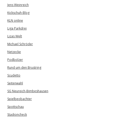
Jens Weinreich
Kickschuh-Blog
KLN online
Liga Parkdrei
Lizas Welt
Michael Schröder
Netzecke
Podbolzer
Rund um den Brustring
Scudetto
Seitenwahl
SG Neureich-Bimbeshausen
Spielbeobachter
Spottschau
Stadioncheck