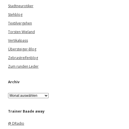
Stadtneurotiker
Stehblog
Textilvergehen
Torsten Wieland
Vertikalpass
Übersteiger-Blog
Zebrastreifenblog
Zum runden Leder
Archiv
A
r
c
h
Trainer Baade away
i
v
@ DRadio