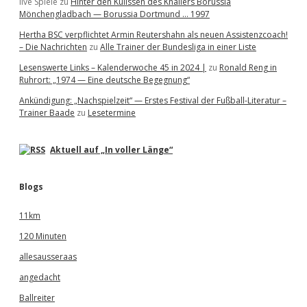
live Spiele
zu
Hinter den Kulissen des Knallers Borussia
Mönchengladbach — Borussia Dortmund … 1997
Hertha BSC verpflichtet Armin Reutershahn als neuen Assistenzcoach!
– Die Nachrichten
zu
Alle Trainer der Bundesliga in einer Liste
Lesenswerte Links – Kalenderwoche 45 in 2024 |
zu
Ronald Reng in
Ruhrort: „1974 — Eine deutsche Begegnung“
Ankündigung: „Nachspielzeit“ — Erstes Festival der Fußball-Literatur –
Trainer Baade
zu
Lesetermine
Aktuell auf „In voller Länge“
Blogs
11km
120 Minuten
allesausseraas
angedacht
Ballreiter