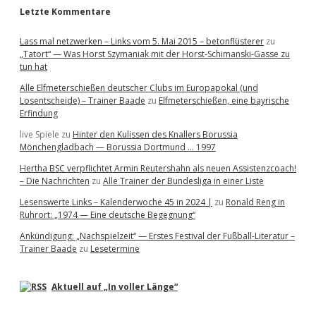
Letzte Kommentare
Lass mal netzwerken – Links vom 5. Mai 2015 – betonflüsterer
zu
„Tatort“ — Was Horst Szymaniak mit der Horst-Schimanski-Gasse zu
tun hat
Alle Elfmeterschießen deutscher Clubs im Europapokal (und
Losentscheide) – Trainer Baade
zu
Elfmeterschießen, eine bayrische
Erfindung
live Spiele
zu
Hinter den Kulissen des Knallers Borussia
Mönchengladbach — Borussia Dortmund … 1997
Hertha BSC verpflichtet Armin Reutershahn als neuen Assistenzcoach!
– Die Nachrichten
zu
Alle Trainer der Bundesliga in einer Liste
Lesenswerte Links – Kalenderwoche 45 in 2024 |
zu
Ronald Reng in
Ruhrort: „1974 — Eine deutsche Begegnung“
Ankündigung: „Nachspielzeit“ — Erstes Festival der Fußball-Literatur –
Trainer Baade
zu
Lesetermine
Aktuell auf „In voller Länge“