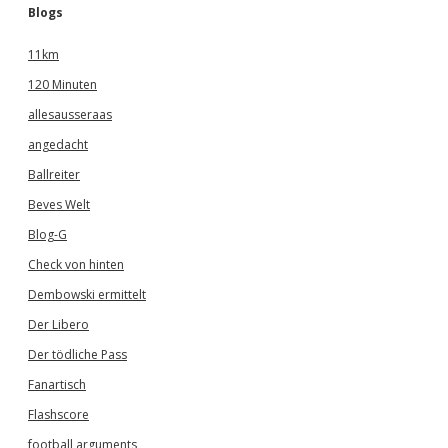
Blogs
11km
120 Minuten
allesausseraas
angedacht
Ballreiter
Beves Welt
Blog-G
Check von hinten
Dembowski ermittelt
Der Libero
Der tödliche Pass
Fanartisch
Flashscore
football arguments