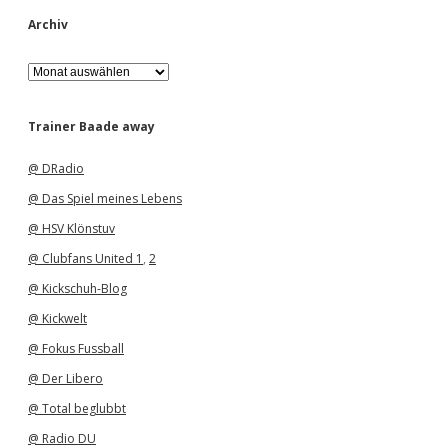
Archiv
A
r
c
h
Trainer Baade away
i
v
@ DRadio
@ Das Spiel meines Lebens
@ HSV Klönstuv
@ Clubfans United 1
,
2
@ Kickschuh-Blog
@ Kickwelt
@ Fokus Fussball
@ Der Libero
@ Total beglubbt
@ Radio DU