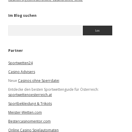
Im Blog suchen
S
u
c
h
e
Partner
n
Sportwetten24
Casino Advisers
Neue
Casinos ohne Sperrdatei
Entdecke den besten Sportwettenguide für Österreich:
sportwettenoesterreich.at
Sportbekleidung & Trikots
Meister-Wetten.com
Bestercasinomentor.com
Online Casino Spielautomaten