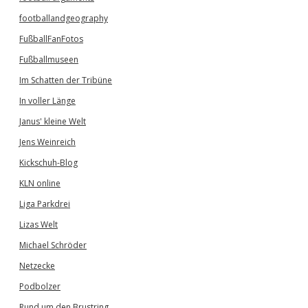
footballandgeography
FußballFanFotos
Fußballmuseen
Im Schatten der Tribüne
In voller Länge
Janus' kleine Welt
Jens Weinreich
Kickschuh-Blog
KLN online
Liga Parkdrei
Lizas Welt
Michael Schröder
Netzecke
Podbolzer
Rund um den Brustring