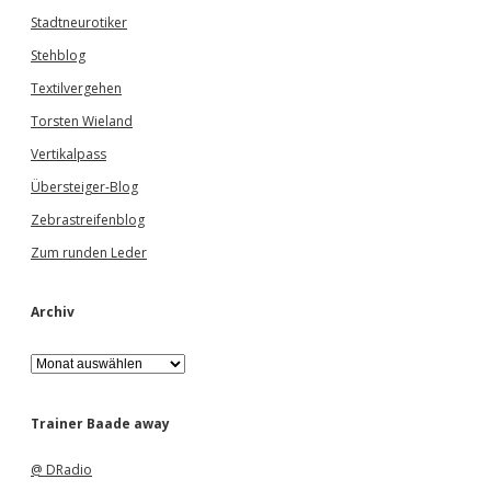
Stadtneurotiker
Stehblog
Textilvergehen
Torsten Wieland
Vertikalpass
Übersteiger-Blog
Zebrastreifenblog
Zum runden Leder
Archiv
A
r
c
h
Trainer Baade away
i
v
@ DRadio