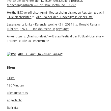
live Spiele
zu
Hinter den Kulissen des Knallers Borussia
Mönchengladbach — Borussia Dortmund … 1997
Hertha BSC verpflichtet Armin Reutershahn als neuen Assistenzcoach!
– Die Nachrichten
zu
Alle Trainer der Bundesliga in einer Liste
Lesenswerte Links – Kalenderwoche 45 in 2024 |
zu
Ronald Reng in
Ruhrort: „1974 — Eine deutsche Begegnung“
Ankündigung: „Nachspielzeit“ — Erstes Festival der Fußball-Literatur –
Trainer Baade
zu
Lesetermine
Aktuell auf „In voller Länge“
Blogs
11km
120 Minuten
allesausseraas
angedacht
Ballreiter