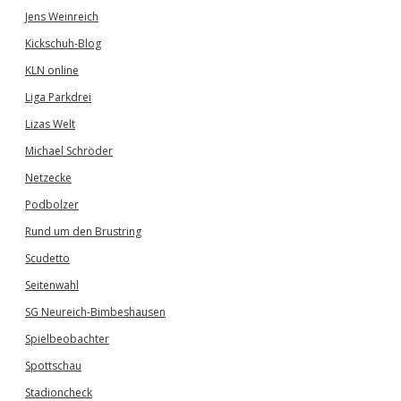
Jens Weinreich
Kickschuh-Blog
KLN online
Liga Parkdrei
Lizas Welt
Michael Schröder
Netzecke
Podbolzer
Rund um den Brustring
Scudetto
Seitenwahl
SG Neureich-Bimbeshausen
Spielbeobachter
Spottschau
Stadioncheck