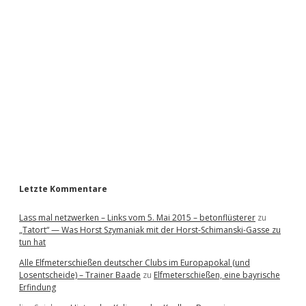
i
d
e
b
a
r
Letzte Kommentare
Lass mal netzwerken – Links vom 5. Mai 2015 – betonflüsterer
zu
„Tatort“ — Was Horst Szymaniak mit der Horst-Schimanski-Gasse zu
tun hat
Alle Elfmeterschießen deutscher Clubs im Europapokal (und
Losentscheide) – Trainer Baade
zu
Elfmeterschießen, eine bayrische
Erfindung