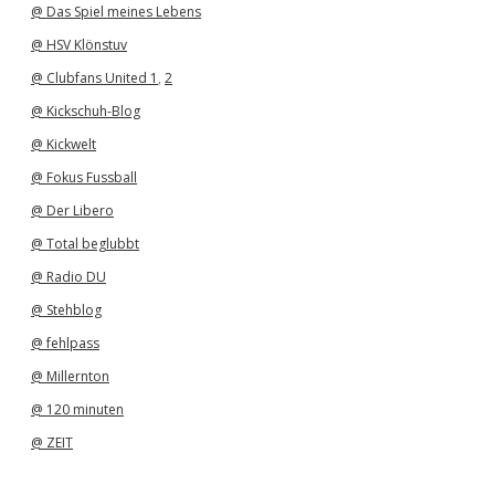
@ Das Spiel meines Lebens
@ HSV Klönstuv
@ Clubfans United 1
,
2
@ Kickschuh-Blog
@ Kickwelt
@ Fokus Fussball
@ Der Libero
@ Total beglubbt
@ Radio DU
@ Stehblog
@ fehlpass
@ Millernton
@ 120 minuten
@ ZEIT