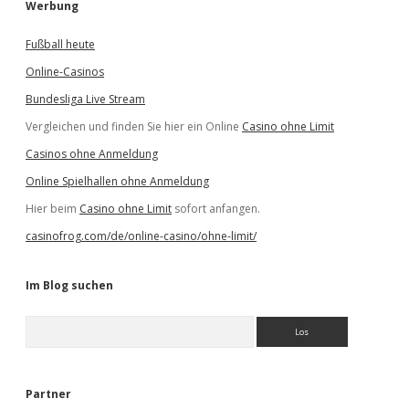
Werbung
Fußball heute
Online-Casinos
Bundesliga Live Stream
Vergleichen und finden Sie hier ein Online
Casino ohne Limit
Casinos ohne Anmeldung
Online Spielhallen ohne Anmeldung
Hier beim
Casino ohne Limit
sofort anfangen.
casinofrog.com/de/online-casino/ohne-limit/
Im Blog suchen
S
u
c
h
e
Partner
n