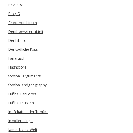
Beves Welt
Blog-G
Check von hinten
Dembowski ermittelt
Der Libero
Der tödliche Pass
Fanartisch
Flashscore
football arguments
footballandgeography
FußballFanFotos
Fußballmuseen
Im Schatten der Tribüne
In voller Länge
Janus' kleine Welt