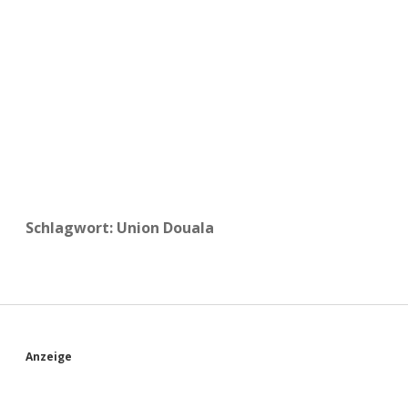
a
d
e
Schlagwort:
Union Douala
S
Anzeige