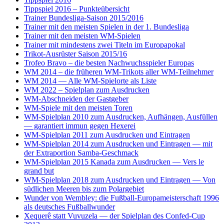
Tippspiel 2016 – Punkteübersicht
Trainer Bundesliga-Saison 2015/2016
Trainer mit den meisten Spielen in der 1. Bundesliga
Trainer mit den meisten WM-Spielen
Trainer mit mindestens zwei Titeln im Europapokal
Trikot-Ausrüster Saison 2015/16
Trofeo Bravo – die besten Nachwuchsspieler Europas
WM 2014 – die früheren WM-Trikots aller WM-Teilnehmer
WM 2014 — Alle WM-Spielorte als Liste
WM 2022 – Spielplan zum Ausdrucken
WM-Abschneiden der Gastgeber
WM-Spiele mit den meisten Toren
WM-Spielplan 2010 zum Ausdrucken, Aufhängen, Ausfüllen
— garantiert immun gegen Hexerei
WM-Spielplan 2011 zum Ausdrucken und Eintragen
WM-Spielplan 2014 zum Ausdrucken und Eintragen — mit
der Extraportion Samba-Geschmack
WM-Spielplan 2015 Kanada zum Ausdrucken — Vers le
grand but
WM-Spielplan 2018 zum Ausdrucken und Eintragen — Von
südlichen Meeren bis zum Polargebiet
Wunder von Wembley: die Fußball-Europameisterschaft 1996
als deutsches Fußballwunder
Xequerê statt Vuvuzela — der Spielplan des Confed-Cup