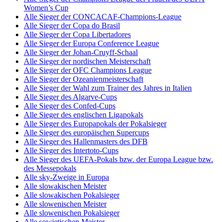
Women’s Cup
Alle Sieger der CONCACAF-Champions-League
Alle Sieger der Copa do Brasil
Alle Sieger der Copa Libertadores
Alle Sieger der Europa Conference League
Alle Sieger der Johan-Cruyff-Schaal
Alle Sieger der nordischen Meisterschaft
Alle Sieger der OFC Champions League
Alle Sieger der Ozeanienmeisterschaft
Alle Sieger der Wahl zum Trainer des Jahres in Italien
Alle Sieger des Algarve-Cups
Alle Sieger des Confed-Cups
Alle Sieger des englischen Ligapokals
Alle Sieger des Europapokals der Pokalsieger
Alle Sieger des europäischen Supercups
Alle Sieger des Hallenmasters des DFB
Alle Sieger des Intertoto-Cups
Alle Sieger des UEFA-Pokals bzw. der Europa League bzw.
des Messepokals
Alle sky-Zweige in Europa
Alle slowakischen Meister
Alle slowakischen Pokalsieger
Alle slowenischen Meister
Alle slowenischen Pokalsieger
Alle sowjetischen Meister