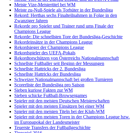
Meiste Vize-Meistertitel bei WM
Meiste zu-Null-Spiele als Torhüter in der Bundesliga
Rekord: Herthas sechs Finalteilnahmen in Folge in den
Zwanziger Jahren
Rekorde pro Spieler und Trainer rund ums Finale der
Champions League
Rekorde: Die schnellsten Tore der Bundesliga-Geschichte
Rekordeinsätze in der Champions League
Rekordsieger der Champions League
Rekordspieler des UEFA-Pokals
Rekordtorschützen von Österreichs Nationalmannschaft
Schnellste Fußballer seit Beginn der Messungen
Schnellste Hattricks der 2. Bundesliga
Schnellste Hattricks der Bundesliga
Schweizer Nationalmannschaft bei großen Turnieren
Scorerliste der Bundesliga pro Saison
Sieben kuriose Fakten zur WM
Sieben schicke Fußball-Browsergames
Spieler mit den meisten Deutschen Meisterschaften
Spieler mit den meisten Einsätzen bei einer WM
Spieler mit den meisten Titeln bei der Klub-WM
Spieler mit den meisten Toren in der Champions League bzw.
im Europapokal der Landesmeister
Teuerste Transfers der Fußballgeschichte
Tippspiel 2016