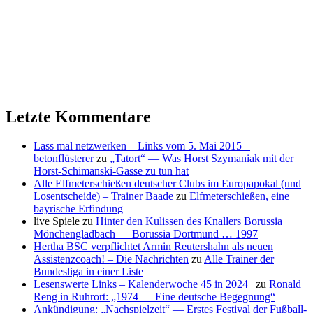
Letzte Kommentare
Lass mal netzwerken – Links vom 5. Mai 2015 –
betonflüsterer
zu
„Tatort“ — Was Horst Szymaniak mit der
Horst-Schimanski-Gasse zu tun hat
Alle Elfmeterschießen deutscher Clubs im Europapokal (und
Losentscheide) – Trainer Baade
zu
Elfmeterschießen, eine
bayrische Erfindung
live Spiele
zu
Hinter den Kulissen des Knallers Borussia
Mönchengladbach — Borussia Dortmund … 1997
Hertha BSC verpflichtet Armin Reutershahn als neuen
Assistenzcoach! – Die Nachrichten
zu
Alle Trainer der
Bundesliga in einer Liste
Lesenswerte Links – Kalenderwoche 45 in 2024 |
zu
Ronald
Reng in Ruhrort: „1974 — Eine deutsche Begegnung“
Ankündigung: „Nachspielzeit“ — Erstes Festival der Fußball-