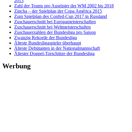
2013
Zahl der Teams pro Ausrüster der WM 2002 bis 2018
Zincha – der Spielplan der Copa América 2015
Zum Spielplan des Confed-Cup 2017 in Russland
Zuschauerschnitt bei Europameisterschaften
Zuschauerschnitt bei Weltmeisterschaften
Zuschauerzahlen der Bundesliga pro Saison
Zwanzig Rekorde der Bundesliga
Älteste Bundesligaspieler überhaupt
Älteste Debütanten in der Nationalmannschaft
Ältester Doppel-Torschütze der Bundesliga
Werbung