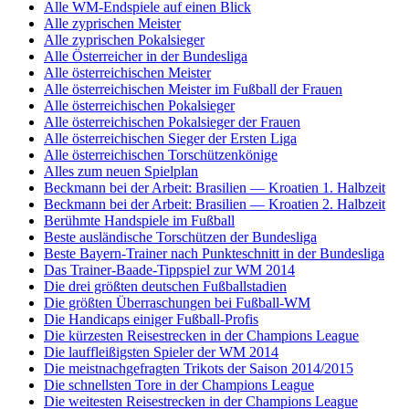
Alle WM-Endspiele auf einen Blick
Alle zyprischen Meister
Alle zyprischen Pokalsieger
Alle Österreicher in der Bundesliga
Alle österreichischen Meister
Alle österreichischen Meister im Fußball der Frauen
Alle österreichischen Pokalsieger
Alle österreichischen Pokalsieger der Frauen
Alle österreichischen Sieger der Ersten Liga
Alle österreichischen Torschützenkönige
Alles zum neuen Spielplan
Beckmann bei der Arbeit: Brasilien — Kroatien 1. Halbzeit
Beckmann bei der Arbeit: Brasilien — Kroatien 2. Halbzeit
Berühmte Handspiele im Fußball
Beste ausländische Torschützen der Bundesliga
Beste Bayern-Trainer nach Punkteschnitt in der Bundesliga
Das Trainer-Baade-Tippspiel zur WM 2014
Die drei größten deutschen Fußballstadien
Die größten Überraschungen bei Fußball-WM
Die Handicaps einiger Fußball-Profis
Die kürzesten Reisestrecken in der Champions League
Die lauffleißigsten Spieler der WM 2014
Die meistnachgefragten Trikots der Saison 2014/2015
Die schnellsten Tore in der Champions League
Die weitesten Reisestrecken in der Champions League