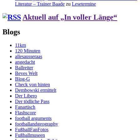
Literatur – Trainer Baade
zu
Lesetermine
Aktuell auf „In voller Länge“
Blogs
11km
120 Minuten
allesausseraas
angedacht
Ballreiter
Beves Welt
Blog-G
Check von hinten
Dembowski ermittelt
Der Libero
Der tödliche Pass
Fanartisch
Flashscore
football arguments
footballandgeography
FußballFanFotos
Fußballmuseen