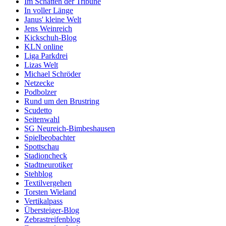
Im Schatten der Tribüne
In voller Länge
Janus' kleine Welt
Jens Weinreich
Kickschuh-Blog
KLN online
Liga Parkdrei
Lizas Welt
Michael Schröder
Netzecke
Podbolzer
Rund um den Brustring
Scudetto
Seitenwahl
SG Neureich-Bimbeshausen
Spielbeobachter
Spottschau
Stadioncheck
Stadtneurotiker
Stehblog
Textilvergehen
Torsten Wieland
Vertikalpass
Übersteiger-Blog
Zebrastreifenblog