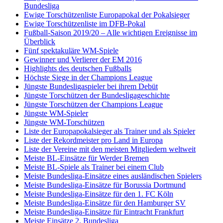
Bundesliga
Ewige Torschützenliste Europapokal der Pokalsieger
Ewige Torschützenliste im DFB-Pokal
Fußball-Saison 2019/20 – Alle wichtigen Ereignisse im
Überblick
Fünf spektakuläre WM-Spiele
Gewinner und Verlierer der EM 2016
Highlights des deutschen Fußballs
Höchste Siege in der Champions League
Jüngste Bundesligaspieler bei ihrem Debüt
Jüngste Torschützen der Bundesligageschichte
Jüngste Torschützen der Champions League
Jüngste WM-Spieler
Jüngste WM-Torschützen
Liste der Europapokalsieger als Trainer und als Spieler
Liste der Rekordmeister pro Land in Europa
Liste der Vereine mit den meisten Mitgliedern weltweit
Meiste BL-Einsätze für Werder Bremen
Meiste BL-Spiele als Trainer bei einem Club
Meiste Bundesliga-Einsätze eines ausländischen Spielers
Meiste Bundesliga-Einsätze für Borussia Dortmund
Meiste Bundesliga-Einsätze für den 1. FC Köln
Meiste Bundesliga-Einsätze für den Hamburger SV
Meiste Bundesliga-Einsätze für Eintracht Frankfurt
Meiste Einsätze 2. Bundesliga