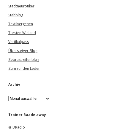
Stadtneurotiker
Stehblog
Textilvergehen
Torsten Wieland
Vertikalpass
Übersteiger-Blog
Zebrastreifenblog
Zum runden Leder
Archiv
A
r
c
h
Trainer Baade away
i
v
@ DRadio