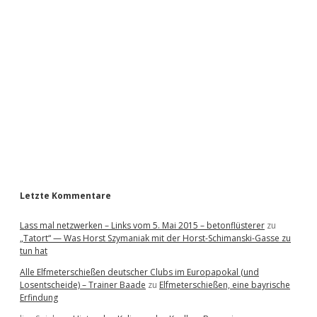
i
d
e
b
a
r
Letzte Kommentare
Lass mal netzwerken – Links vom 5. Mai 2015 – betonflüsterer
zu
„Tatort“ — Was Horst Szymaniak mit der Horst-Schimanski-Gasse zu
tun hat
Alle Elfmeterschießen deutscher Clubs im Europapokal (und
Losentscheide) – Trainer Baade
zu
Elfmeterschießen, eine bayrische
Erfindung