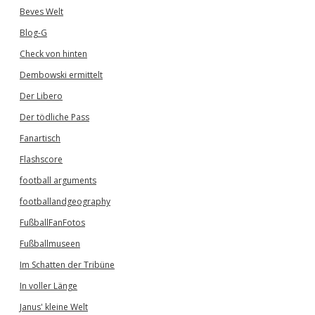
Beves Welt
Blog-G
Check von hinten
Dembowski ermittelt
Der Libero
Der tödliche Pass
Fanartisch
Flashscore
football arguments
footballandgeography
FußballFanFotos
Fußballmuseen
Im Schatten der Tribüne
In voller Länge
Janus' kleine Welt