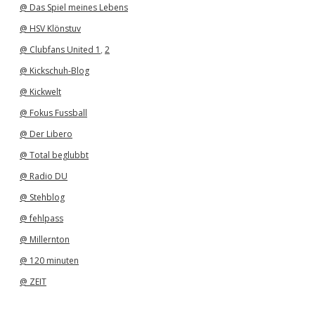
@ Das Spiel meines Lebens
@ HSV Klönstuv
@ Clubfans United 1
,
2
@ Kickschuh-Blog
@ Kickwelt
@ Fokus Fussball
@ Der Libero
@ Total beglubbt
@ Radio DU
@ Stehblog
@ fehlpass
@ Millernton
@ 120 minuten
@ ZEIT