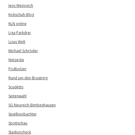
Jens Weinreich
Kickschuh-Blog
KLN online
Liga Parkdrei
Lizas Welt
Michael Schröder
Netzecke
Podbolzer
Rund um den Brustring
Scudetto
Seitenwahl
SG Neureich-Bimbeshausen
Spielbeobachter
Spottschau
Stadioncheck