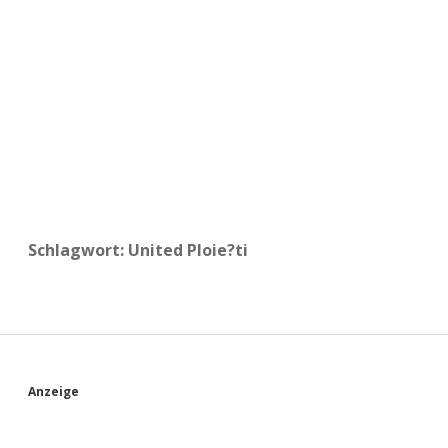
a
d
e
Schlagwort:
United Ploie?ti
S
Anzeige