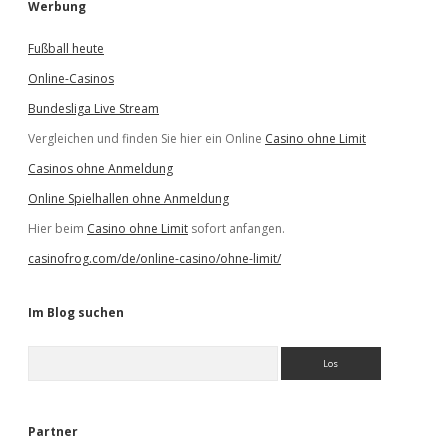
Werbung
Fußball heute
Online-Casinos
Bundesliga Live Stream
Vergleichen und finden Sie hier ein Online
Casino ohne Limit
Casinos ohne Anmeldung
Online Spielhallen ohne Anmeldung
Hier beim
Casino ohne Limit
sofort anfangen.
casinofrog.com/de/online-casino/ohne-limit/
Im Blog suchen
S
u
c
h
e
Partner
n