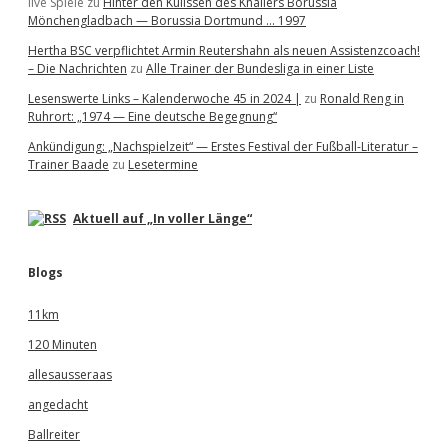
live Spiele
zu
Hinter den Kulissen des Knallers Borussia
Mönchengladbach — Borussia Dortmund … 1997
Hertha BSC verpflichtet Armin Reutershahn als neuen Assistenzcoach!
– Die Nachrichten
zu
Alle Trainer der Bundesliga in einer Liste
Lesenswerte Links – Kalenderwoche 45 in 2024 |
zu
Ronald Reng in
Ruhrort: „1974 — Eine deutsche Begegnung“
Ankündigung: „Nachspielzeit“ — Erstes Festival der Fußball-Literatur –
Trainer Baade
zu
Lesetermine
Aktuell auf „In voller Länge“
Blogs
11km
120 Minuten
allesausseraas
angedacht
Ballreiter