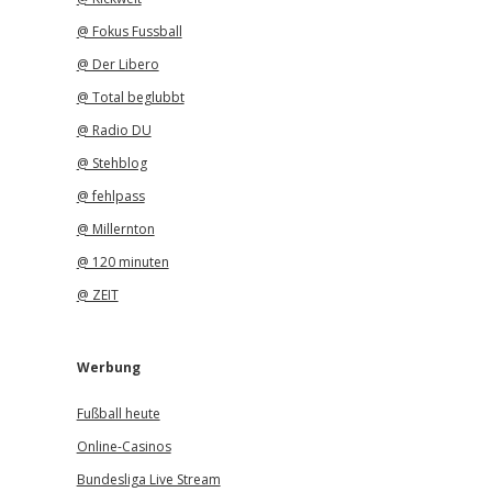
@ Fokus Fussball
@ Der Libero
@ Total beglubbt
@ Radio DU
@ Stehblog
@ fehlpass
@ Millernton
@ 120 minuten
@ ZEIT
Werbung
Fußball heute
Online-Casinos
Bundesliga Live Stream