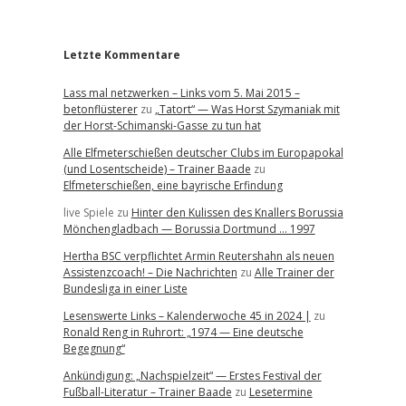
r
Letzte Kommentare
Lass mal netzwerken – Links vom 5. Mai 2015 –
betonflüsterer
zu
„Tatort“ — Was Horst Szymaniak mit
der Horst-Schimanski-Gasse zu tun hat
Alle Elfmeterschießen deutscher Clubs im Europapokal
(und Losentscheide) – Trainer Baade
zu
Elfmeterschießen, eine bayrische Erfindung
live Spiele
zu
Hinter den Kulissen des Knallers Borussia
Mönchengladbach — Borussia Dortmund … 1997
Hertha BSC verpflichtet Armin Reutershahn als neuen
Assistenzcoach! – Die Nachrichten
zu
Alle Trainer der
Bundesliga in einer Liste
Lesenswerte Links – Kalenderwoche 45 in 2024 |
zu
Ronald Reng in Ruhrort: „1974 — Eine deutsche
Begegnung“
Ankündigung: „Nachspielzeit“ — Erstes Festival der
Fußball-Literatur – Trainer Baade
zu
Lesetermine