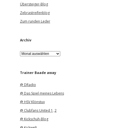
Übersteiger-Blog
Zebrastreifenblog
Zum runden Leder
Archiv
A
r
c
h
i
Trainer Baade away
v
@ DRadio
@ Das Spiel meines Lebens
@ HSV Klönstuv
@ Clubfans United 1
,
2
@ Kickschuh-Blog
@ Kickwelt