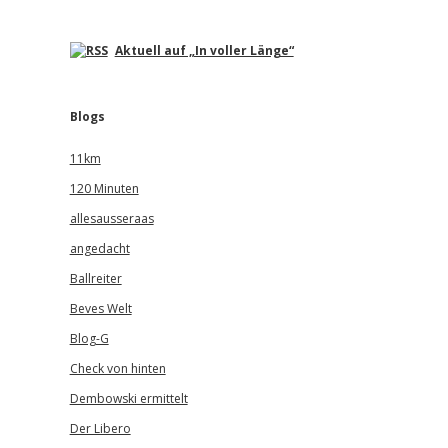
Aktuell auf „In voller Länge“
Blogs
11km
120 Minuten
allesausseraas
angedacht
Ballreiter
Beves Welt
Blog-G
Check von hinten
Dembowski ermittelt
Der Libero