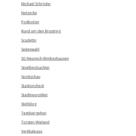
Michael Schröder
Netzecke
Podbolzer
Rund um den Brustring
Scudetto
Seitenwahl
SG Neureich-Bimbeshausen
Spielbeobachter
Spottschau
Stadioncheck
Stadtneurotiker
Stehblog
Textilvergehen
Torsten Wieland
Vertikalpass