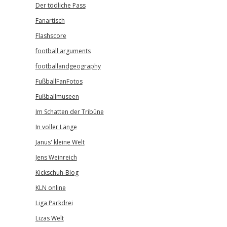
Der tödliche Pass
Fanartisch
Flashscore
football arguments
footballandgeography
FußballFanFotos
Fußballmuseen
Im Schatten der Tribüne
In voller Länge
Janus' kleine Welt
Jens Weinreich
Kickschuh-Blog
KLN online
Liga Parkdrei
Lizas Welt