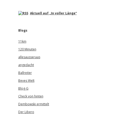
Aktuell auf „In voller Länge“
Blogs
11km
120 Minuten
allesausseraas
angedacht
Ballreiter
Beves Welt
Blog-G
Check von hinten
Dembowski ermittelt
Der Libero