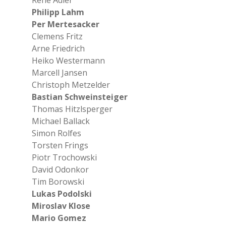
René Adler
Philipp Lahm
Per Mertesacker
Clemens Fritz
Arne Friedrich
Heiko Westermann
Marcell Jansen
Christoph Metzelder
Bastian Schweinsteiger
Thomas Hitzlsperger
Michael Ballack
Simon Rolfes
Torsten Frings
Piotr Trochowski
David Odonkor
Tim Borowski
Lukas Podolski
Miroslav Klose
Mario Gomez