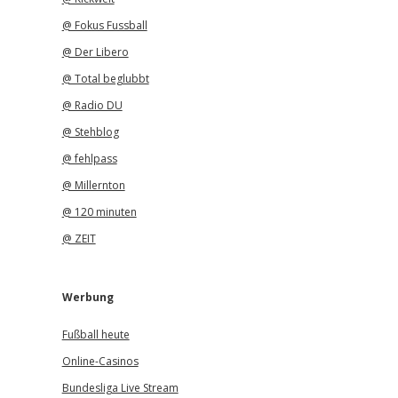
@ Fokus Fussball
@ Der Libero
@ Total beglubbt
@ Radio DU
@ Stehblog
@ fehlpass
@ Millernton
@ 120 minuten
@ ZEIT
Werbung
Fußball heute
Online-Casinos
Bundesliga Live Stream