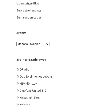
Übersteiger-Blog
Zebrastreifenblog
Zum runden Leder
Archiv
A
r
c
h
i
Trainer Baade away
v
@ DRadio
@ Das Spiel meines Lebens
@ HSV Klönstuv
@ Clubfans United 1
,
2
@ Kickschuh-Blog
@ Kickwelt