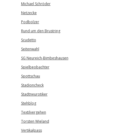
Michael Schröder
Netzecke
Podbolzer
Rund um den Brustring
Scudetto
Seitenwahl
SG Neureich-Bimbeshausen
Spielbeobachter
Spottschau
Stadioncheck
Stadtneurotiker
Stehblog
Textilvergehen
Torsten Wieland
Vertikalpass