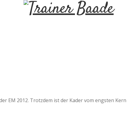
T
r
a
i
n
e
 der EM 2012. Trotzdem ist der Kader vom engsten Kern
r
B