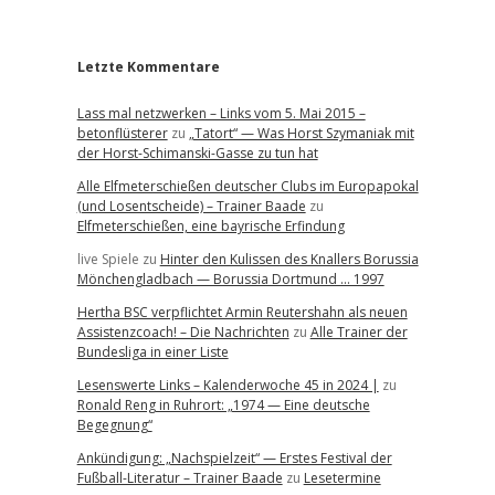
r
Letzte Kommentare
Lass mal netzwerken – Links vom 5. Mai 2015 –
betonflüsterer
zu
„Tatort“ — Was Horst Szymaniak mit
der Horst-Schimanski-Gasse zu tun hat
Alle Elfmeterschießen deutscher Clubs im Europapokal
(und Losentscheide) – Trainer Baade
zu
Elfmeterschießen, eine bayrische Erfindung
live Spiele
zu
Hinter den Kulissen des Knallers Borussia
Mönchengladbach — Borussia Dortmund … 1997
Hertha BSC verpflichtet Armin Reutershahn als neuen
Assistenzcoach! – Die Nachrichten
zu
Alle Trainer der
Bundesliga in einer Liste
Lesenswerte Links – Kalenderwoche 45 in 2024 |
zu
Ronald Reng in Ruhrort: „1974 — Eine deutsche
Begegnung“
Ankündigung: „Nachspielzeit“ — Erstes Festival der
Fußball-Literatur – Trainer Baade
zu
Lesetermine