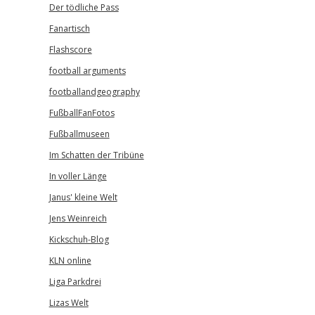
Der tödliche Pass
Fanartisch
Flashscore
football arguments
footballandgeography
FußballFanFotos
Fußballmuseen
Im Schatten der Tribüne
In voller Länge
Janus' kleine Welt
Jens Weinreich
Kickschuh-Blog
KLN online
Liga Parkdrei
Lizas Welt