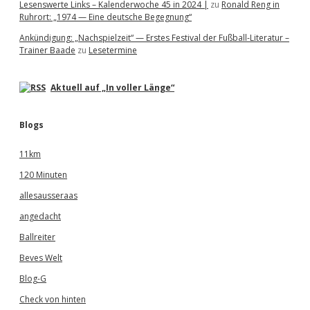
Lesenswerte Links – Kalenderwoche 45 in 2024 |
zu
Ronald Reng in
Ruhrort: „1974 — Eine deutsche Begegnung“
Ankündigung: „Nachspielzeit“ — Erstes Festival der Fußball-Literatur –
Trainer Baade
zu
Lesetermine
Aktuell auf „In voller Länge“
Blogs
11km
120 Minuten
allesausseraas
angedacht
Ballreiter
Beves Welt
Blog-G
Check von hinten