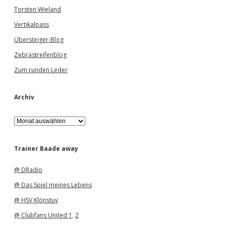
Torsten Wieland
Vertikalpass
Übersteiger-Blog
Zebrastreifenblog
Zum runden Leder
Archiv
A
r
c
h
Trainer Baade away
i
v
@ DRadio
@ Das Spiel meines Lebens
@ HSV Klönstuv
@ Clubfans United 1
,
2