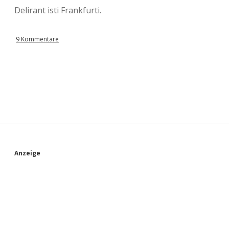
Delirant isti Frankfurti.
9 Kommentare
S
Anzeige
i
d