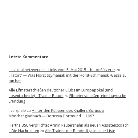
e
b
a
r
Letzte Kommentare
Lass mal netzwerken – Links vom 5. Mai 2015 – betonflüsterer
zu
„Tatort“ — Was Horst Szymaniak mit der Horst-Schimanski-Gasse zu
tun hat
Alle Elfmeterschießen deutscher Clubs im Europapokal (und
Losentscheide) – Trainer Baade
zu
Elfmeterschießen, eine bayrische
Erfindung
live Spiele
zu
Hinter den Kulissen des Knallers Borussia
Mönchengladbach — Borussia Dortmund … 1997
Hertha BSC verpflichtet Armin Reutershahn als neuen Assistenzcoach!
– Die Nachrichten
zu
Alle Trainer der Bundesliga in einer Liste