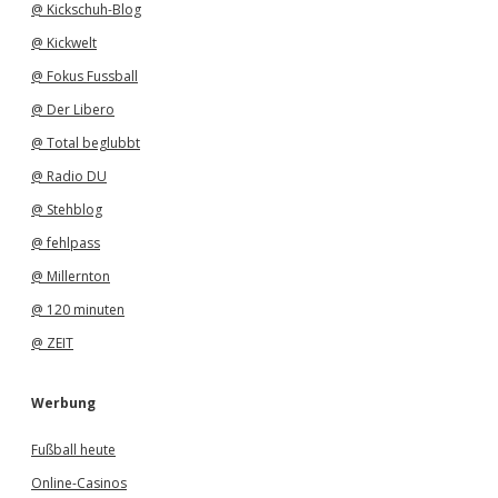
@ Kickschuh-Blog
@ Kickwelt
@ Fokus Fussball
@ Der Libero
@ Total beglubbt
@ Radio DU
@ Stehblog
@ fehlpass
@ Millernton
@ 120 minuten
@ ZEIT
Werbung
Fußball heute
Online-Casinos