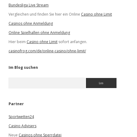
Bundesliga Live Stream
Vergleichen und finden Sie hier ein Online
Casino ohne Limit
Casinos ohne Anmeldung
Online Spielhallen ohne Anmeldung
Hier beim
Casino ohne Limit
sofort anfangen.
casinofrog.com/de/online-casino/ohne-limit/
Im Blog suchen
S
u
c
h
e
Partner
n
Sportwetten24
Casino Advisers
Neue
Casinos ohne Sperrdatei