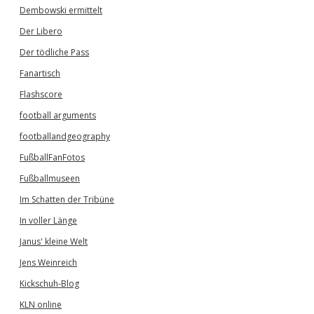
Dembowski ermittelt
Der Libero
Der tödliche Pass
Fanartisch
Flashscore
football arguments
footballandgeography
FußballFanFotos
Fußballmuseen
Im Schatten der Tribüne
In voller Länge
Janus' kleine Welt
Jens Weinreich
Kickschuh-Blog
KLN online