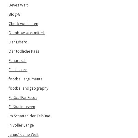
Beves Welt
Blog-G
Check von hinten
Dembowski ermittelt
Der Libero
Der tödliche Pass
Fanartisch
Flashscore
football arguments
footballandgeography
FußballFanFotos
Fußballmuseen
Im Schatten der Tribüne
In voller Länge
Janus' kleine Welt