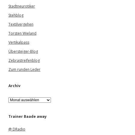
Stadtneurotiker
Stehblog
Textilvergehen
Torsten Wieland
Vertikalpass
Übersteiger-Blog
Zebrastreifenblog
Zum runden Leder
Archiv
A
r
c
h
Trainer Baade away
i
v
@ DRadio