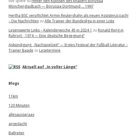
live Spiele
zu
Hinter den Kulissen des Knallers Borussia
Mönchengladbach — Borussia Dortmund … 1997
Hertha BSC verpflichtet Armin Reutershahn als neuen Assistenzcoach!
– Die Nachrichten
zu
Alle Trainer der Bundesliga in einer Liste
Lesenswerte Links – Kalenderwoche 45 in 2024 |
zu
Ronald Reng in
Ruhrort: „1974 — Eine deutsche Begegnung“
Ankündigung: „Nachspielzeit“ — Erstes Festival der Fußball-Literatur –
Trainer Baade
zu
Lesetermine
Aktuell auf „In voller Länge“
Blogs
11km
120 Minuten
allesausseraas
angedacht
Ballreiter