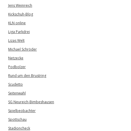
Jens Weinreich
Kickschuh-Blog
KLN online
Liga Parkdrei
Lizas Welt
Michael Schröder
Netzecke
Podbolzer
Rund um den Brustring
Scudetto
Seitenwahl
SG Neureich-Bimbeshausen
Spielbeobachter
Spottschau
Stadioncheck