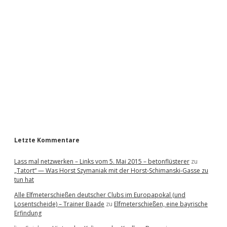
i
d
e
b
a
r
Letzte Kommentare
Lass mal netzwerken – Links vom 5. Mai 2015 – betonflüsterer
zu
„Tatort“ — Was Horst Szymaniak mit der Horst-Schimanski-Gasse zu
tun hat
Alle Elfmeterschießen deutscher Clubs im Europapokal (und
Losentscheide) – Trainer Baade
zu
Elfmeterschießen, eine bayrische
Erfindung