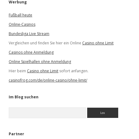
Werbung
Fußball heute
Online-Casinos
Bundesliga Live Stream
Vergleichen und finden Sie hier ein Online
Casino ohne Limit
Casinos ohne Anmeldung
Online Spielhallen ohne Anmeldung
Hier beim
Casino ohne Limit
sofort anfangen.
casinofrog.com/de/online-casino/ohne-limit/
Im Blog suchen
S
u
c
h
e
Partner
n