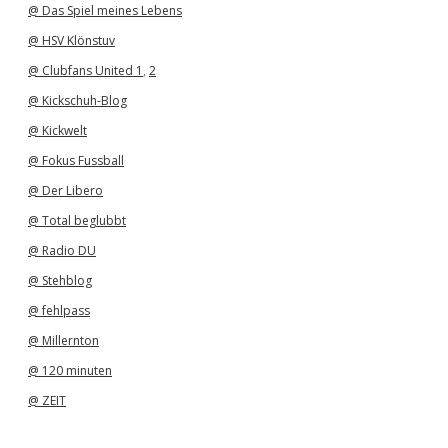
@ Das Spiel meines Lebens
@ HSV Klönstuv
@ Clubfans United 1
,
2
@ Kickschuh-Blog
@ Kickwelt
@ Fokus Fussball
@ Der Libero
@ Total beglubbt
@ Radio DU
@ Stehblog
@ fehlpass
@ Millernton
@ 120 minuten
@ ZEIT