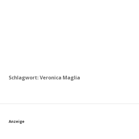
a
d
e
Schlagwort:
Veronica Maglia
S
Anzeige