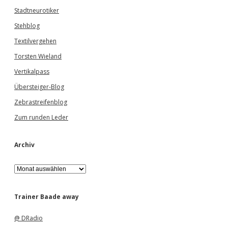
Stadtneurotiker
Stehblog
Textilvergehen
Torsten Wieland
Vertikalpass
Übersteiger-Blog
Zebrastreifenblog
Zum runden Leder
Archiv
A
r
c
h
Trainer Baade away
i
v
@ DRadio