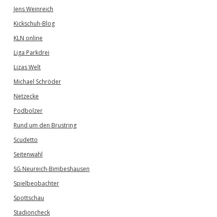
Jens Weinreich
Kickschuh-Blog
KLN online
Liga Parkdrei
Lizas Welt
Michael Schröder
Netzecke
Podbolzer
Rund um den Brustring
Scudetto
Seitenwahl
SG Neureich-Bimbeshausen
Spielbeobachter
Spottschau
Stadioncheck