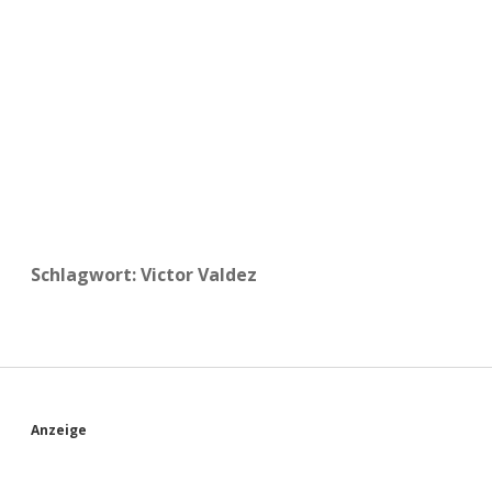
a
d
e
Schlagwort:
Victor Valdez
S
Anzeige