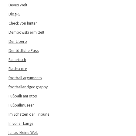
Beves Welt
Blog-G
Check von hinten
Dembowski ermittelt
Der Libero
Der tödliche Pass
Fanartisch
Flashscore
football arguments
footballandgeography
FußballFanFotos
Fußballmuseen
Im Schatten der Tribüne
In voller Länge
Janus' kleine Welt