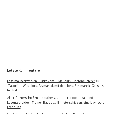
i
d
e
b
a
r
Letzte Kommentare
Lass mal netzwerken – Links vom 5. Mai 2015 – betonflüsterer
zu
„Tatort“ — Was Horst Szymaniak mit der Horst-Schimanski-Gasse zu
tun hat
Alle Elfmeterschießen deutscher Clubs im Europapokal (und
Losentscheide) – Trainer Baade
zu
Elfmeterschießen, eine bayrische
Erfindung