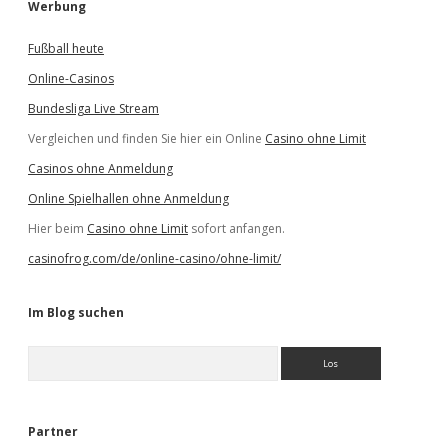
Werbung
Fußball heute
Online-Casinos
Bundesliga Live Stream
Vergleichen und finden Sie hier ein Online
Casino ohne Limit
Casinos ohne Anmeldung
Online Spielhallen ohne Anmeldung
Hier beim
Casino ohne Limit
sofort anfangen.
casinofrog.com/de/online-casino/ohne-limit/
Im Blog suchen
S
u
c
h
e
Partner
n