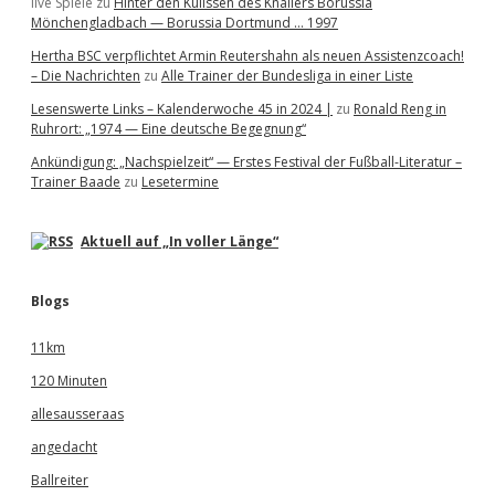
live Spiele
zu
Hinter den Kulissen des Knallers Borussia
Mönchengladbach — Borussia Dortmund … 1997
Hertha BSC verpflichtet Armin Reutershahn als neuen Assistenzcoach!
– Die Nachrichten
zu
Alle Trainer der Bundesliga in einer Liste
Lesenswerte Links – Kalenderwoche 45 in 2024 |
zu
Ronald Reng in
Ruhrort: „1974 — Eine deutsche Begegnung“
Ankündigung: „Nachspielzeit“ — Erstes Festival der Fußball-Literatur –
Trainer Baade
zu
Lesetermine
Aktuell auf „In voller Länge“
Blogs
11km
120 Minuten
allesausseraas
angedacht
Ballreiter