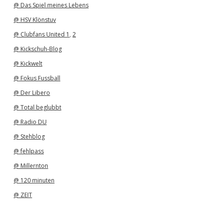
@ Das Spiel meines Lebens
@ HSV Klönstuv
@ Clubfans United 1
,
2
@ Kickschuh-Blog
@ Kickwelt
@ Fokus Fussball
@ Der Libero
@ Total beglubbt
@ Radio DU
@ Stehblog
@ fehlpass
@ Millernton
@ 120 minuten
@ ZEIT