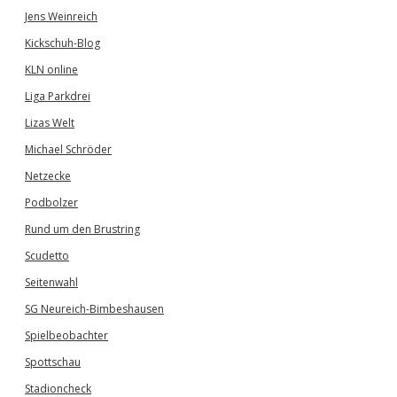
Jens Weinreich
Kickschuh-Blog
KLN online
Liga Parkdrei
Lizas Welt
Michael Schröder
Netzecke
Podbolzer
Rund um den Brustring
Scudetto
Seitenwahl
SG Neureich-Bimbeshausen
Spielbeobachter
Spottschau
Stadioncheck