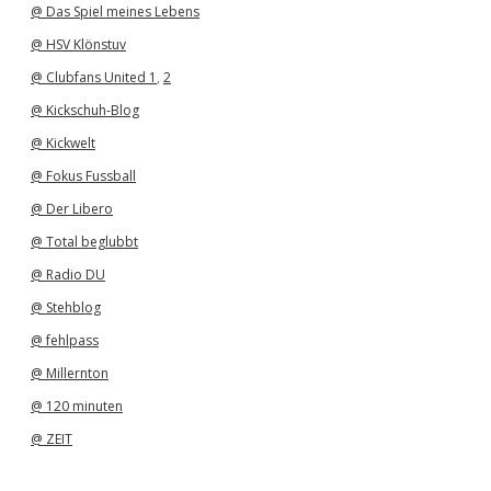
@ Das Spiel meines Lebens
@ HSV Klönstuv
@ Clubfans United 1
,
2
@ Kickschuh-Blog
@ Kickwelt
@ Fokus Fussball
@ Der Libero
@ Total beglubbt
@ Radio DU
@ Stehblog
@ fehlpass
@ Millernton
@ 120 minuten
@ ZEIT