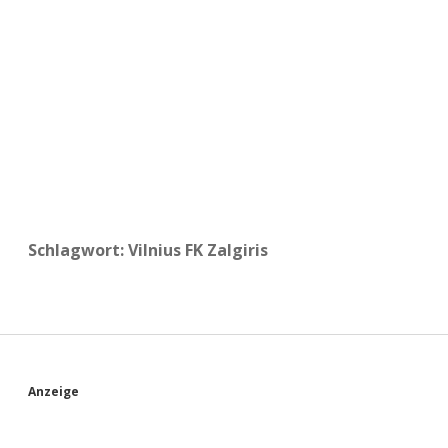
a
d
e
Schlagwort:
Vilnius FK Zalgiris
S
Anzeige