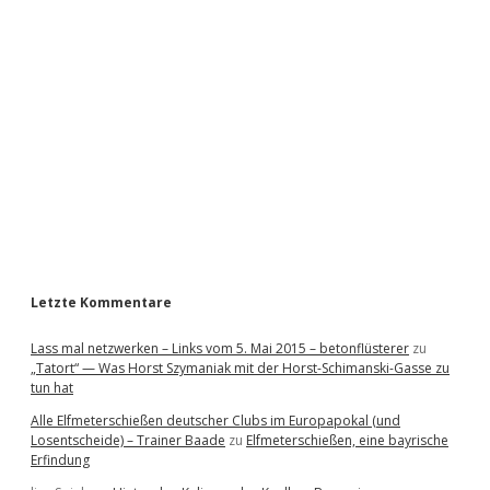
i
d
e
b
a
r
Letzte Kommentare
Lass mal netzwerken – Links vom 5. Mai 2015 – betonflüsterer
zu
„Tatort“ — Was Horst Szymaniak mit der Horst-Schimanski-Gasse zu
tun hat
Alle Elfmeterschießen deutscher Clubs im Europapokal (und
Losentscheide) – Trainer Baade
zu
Elfmeterschießen, eine bayrische
Erfindung