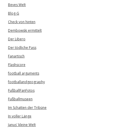
Beves Welt
Blog-G
Check von hinten
Dembowski ermittelt
Der Libero
Der tödliche Pass
Fanartisch
Flashscore
football arguments
footballandgeography
FußballFanFotos
Fußballmuseen
Im Schatten der Tribüne
In voller Länge
Janus' kleine Welt