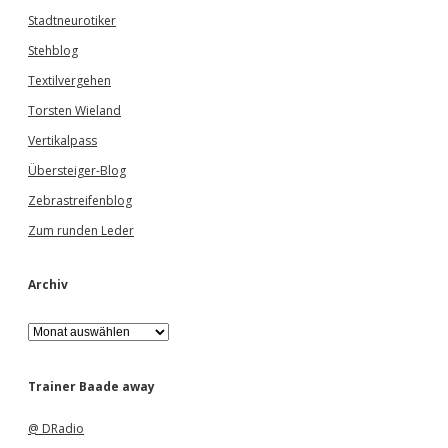
Stadtneurotiker
Stehblog
Textilvergehen
Torsten Wieland
Vertikalpass
Übersteiger-Blog
Zebrastreifenblog
Zum runden Leder
Archiv
A
r
c
h
Trainer Baade away
i
v
@ DRadio