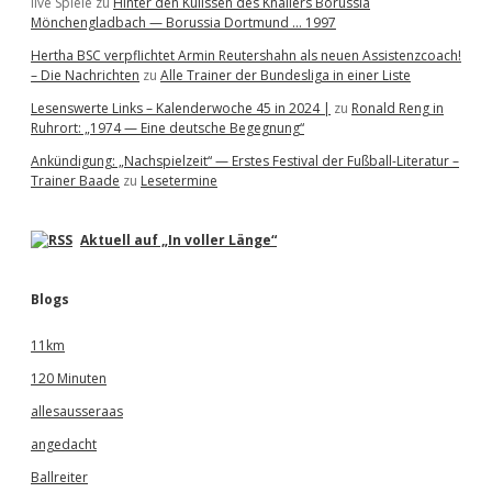
live Spiele
zu
Hinter den Kulissen des Knallers Borussia
Mönchengladbach — Borussia Dortmund … 1997
Hertha BSC verpflichtet Armin Reutershahn als neuen Assistenzcoach!
– Die Nachrichten
zu
Alle Trainer der Bundesliga in einer Liste
Lesenswerte Links – Kalenderwoche 45 in 2024 |
zu
Ronald Reng in
Ruhrort: „1974 — Eine deutsche Begegnung“
Ankündigung: „Nachspielzeit“ — Erstes Festival der Fußball-Literatur –
Trainer Baade
zu
Lesetermine
Aktuell auf „In voller Länge“
Blogs
11km
120 Minuten
allesausseraas
angedacht
Ballreiter