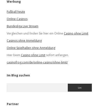
Werbung
Fußball heute
Online-Casinos
Bundesliga Live Stream
Vergleichen und finden Sie hier ein Online
Casino ohne Limit
Casinos ohne Anmeldung
Online Spielhallen ohne Anmeldung
Hier beim
Casino ohne Limit
sofort anfangen.
casinofrog.com/de/online-casino/ohne-limit/
Im Blog suchen
S
u
c
h
e
Partner
n