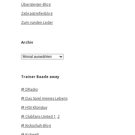
Übersteiger-Blog
Zebrastreifenblog
Zum runden Leder
Archiv
A
r
c
h
i
Trainer Baade away
v
@ DRadio
@ Das Spiel meines Lebens
@ HSV Klönstuv
@ Clubfans United 1
,
2
@ Kickschuh-Blog
@ Kickwelt