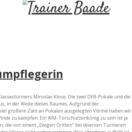
T
r
a
i
umpflegerin
n
e
klassestürmers Miroslav Klose. Die zwei DFB-Pokale und die
s, in der Weite dieses Raumes. Aufgrund der
r
 viel größere Zahl an Pokalen ausgelegten Vitrine haben wir
inde zu kämpfen. Ein WM-Torschützenkönig zu sein ist ja
B
en, die von einem „Ewigen Dritten“ bei diversen Turnieren