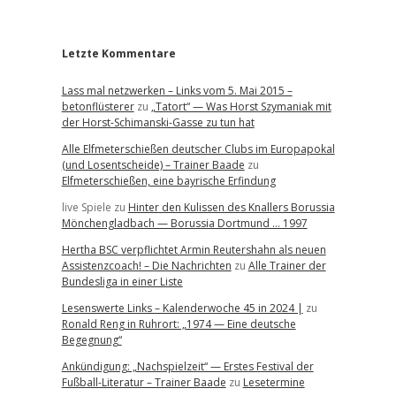
r
Letzte Kommentare
Lass mal netzwerken – Links vom 5. Mai 2015 –
betonflüsterer
zu
„Tatort“ — Was Horst Szymaniak mit
der Horst-Schimanski-Gasse zu tun hat
Alle Elfmeterschießen deutscher Clubs im Europapokal
(und Losentscheide) – Trainer Baade
zu
Elfmeterschießen, eine bayrische Erfindung
live Spiele
zu
Hinter den Kulissen des Knallers Borussia
Mönchengladbach — Borussia Dortmund … 1997
Hertha BSC verpflichtet Armin Reutershahn als neuen
Assistenzcoach! – Die Nachrichten
zu
Alle Trainer der
Bundesliga in einer Liste
Lesenswerte Links – Kalenderwoche 45 in 2024 |
zu
Ronald Reng in Ruhrort: „1974 — Eine deutsche
Begegnung“
Ankündigung: „Nachspielzeit“ — Erstes Festival der
Fußball-Literatur – Trainer Baade
zu
Lesetermine