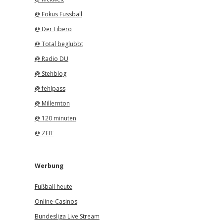
@ Fokus Fussball
@ Der Libero
@ Total beglubbt
@ Radio DU
@ Stehblog
@ fehlpass
@ Millernton
@ 120 minuten
@ ZEIT
Werbung
Fußball heute
Online-Casinos
Bundesliga Live Stream