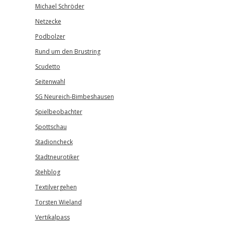
Michael Schröder
Netzecke
Podbolzer
Rund um den Brustring
Scudetto
Seitenwahl
SG Neureich-Bimbeshausen
Spielbeobachter
Spottschau
Stadioncheck
Stadtneurotiker
Stehblog
Textilvergehen
Torsten Wieland
Vertikalpass