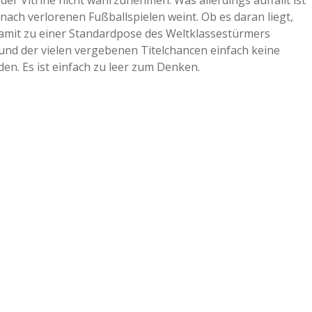
er Vitrine nicht wahrzunehmen. Was allerdings auffällt ist
 nach verlorenen Fußballspielen weint. Ob es daran liegt,
a
e damit zu einer Standardpose des Weltklassestürmers
und der vielen vergebenen Titelchancen einfach keine
a
den. Es ist einfach zu leer zum Denken.
d
e