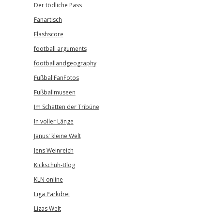
Der tödliche Pass
Fanartisch
Flashscore
football arguments
footballandgeography
FußballFanFotos
Fußballmuseen
Im Schatten der Tribüne
In voller Länge
Janus' kleine Welt
Jens Weinreich
Kickschuh-Blog
KLN online
Liga Parkdrei
Lizas Welt