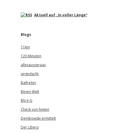
Aktuell auf „In voller Länge“
Blogs
11km
120 Minuten
allesausseraas
angedacht
Ballreiter
Beves Welt
Blog-G
Check von hinten
Dembowski ermittelt
Der Libero