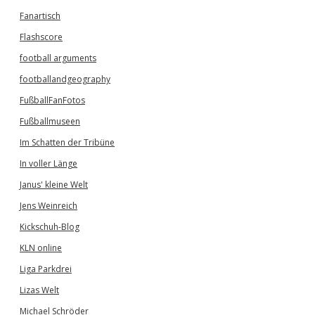
Fanartisch
Flashscore
football arguments
footballandgeography
FußballFanFotos
Fußballmuseen
Im Schatten der Tribüne
In voller Länge
Janus' kleine Welt
Jens Weinreich
Kickschuh-Blog
KLN online
Liga Parkdrei
Lizas Welt
Michael Schröder