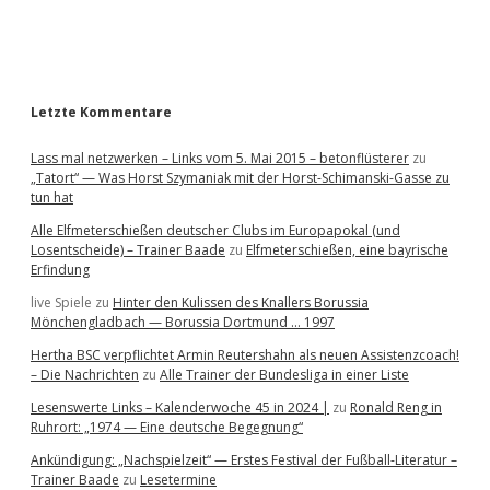
a
r
Letzte Kommentare
Lass mal netzwerken – Links vom 5. Mai 2015 – betonflüsterer
zu
„Tatort“ — Was Horst Szymaniak mit der Horst-Schimanski-Gasse zu
tun hat
Alle Elfmeterschießen deutscher Clubs im Europapokal (und
Losentscheide) – Trainer Baade
zu
Elfmeterschießen, eine bayrische
Erfindung
live Spiele
zu
Hinter den Kulissen des Knallers Borussia
Mönchengladbach — Borussia Dortmund … 1997
Hertha BSC verpflichtet Armin Reutershahn als neuen Assistenzcoach!
– Die Nachrichten
zu
Alle Trainer der Bundesliga in einer Liste
Lesenswerte Links – Kalenderwoche 45 in 2024 |
zu
Ronald Reng in
Ruhrort: „1974 — Eine deutsche Begegnung“
Ankündigung: „Nachspielzeit“ — Erstes Festival der Fußball-Literatur –
Trainer Baade
zu
Lesetermine