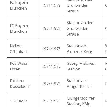
FC Bayern
1971/1972
Grünwalder
München
Straße
Stadion an der
FC Bayern
1972/1973
Grünwalder
München
Straße
Kickers
Stadion am
1974/1975
Offenbach
Bieberer Berg
F
Rot-Weiss
Georg-Melches-
P
1974/1975
Essen
Stadion
Fortuna
Stadion am
1975/1976
Düsseldorf
Flinger Broich
Müngersdorfer
1. FC Köln
1975/1976
R
Stadion, Köln