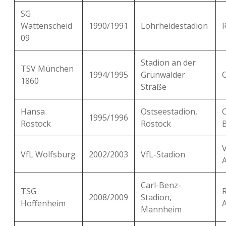
SG
Wattenscheid
1990/1991
Lohrheidestadion
09
Stadion an der
TSV München
1994/1995
Grünwalder
1860
Straße
Hansa
Ostseestadion,
1995/1996
Rostock
Rostock
B
VfL Wolfsburg
2002/2003
VfL-Stadion
Carl-Benz-
TSG
2008/2009
Stadion,
Hoffenheim
Mannheim