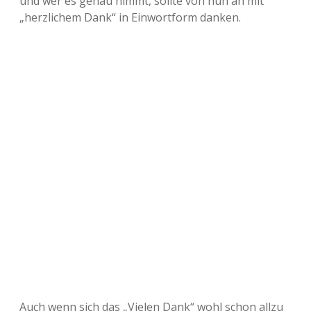
und wer es genau nimmt, sollte von nun an mit
„herzlichem Dank“ in Einwortform danken.
Auch wenn sich das „Vielen Dank“ wohl schon allzu