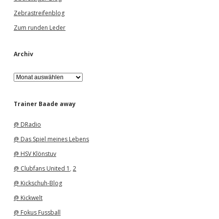
Zebrastreifenblog
Zum runden Leder
Archiv
A
r
c
h
Trainer Baade away
i
v
@ DRadio
@ Das Spiel meines Lebens
@ HSV Klönstuv
@ Clubfans United 1
,
2
@ Kickschuh-Blog
@ Kickwelt
@ Fokus Fussball