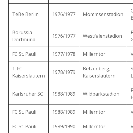
TeBe Berlin
1976/1977
Mommsenstadion
B
Borussia
P
1976/1977
Westfalenstadion
Dortmund
FC St. Pauli
1977/1978
Millerntor
1. FC
Betzenberg,
1978/1979
Kaiserslautern
Kaiserslautern
Karlsruher SC
1988/1989
Wildparkstadion
FC St. Pauli
1988/1989
Millerntor
FC St. Pauli
1989/1990
Millerntor