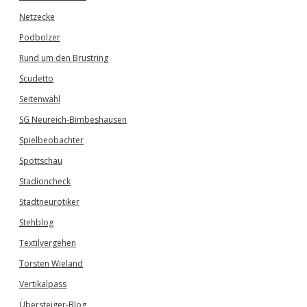
Netzecke
Podbolzer
Rund um den Brustring
Scudetto
Seitenwahl
SG Neureich-Bimbeshausen
Spielbeobachter
Spottschau
Stadioncheck
Stadtneurotiker
Stehblog
Textilvergehen
Torsten Wieland
Vertikalpass
Übersteiger-Blog