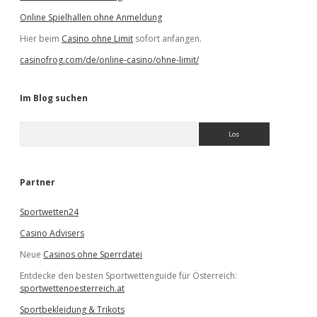
Online Spielhallen ohne Anmeldung
Hier beim
Casino ohne Limit
sofort anfangen.
casinofrog.com/de/online-casino/ohne-limit/
Im Blog suchen
S
u
c
h
e
Partner
n
Sportwetten24
Casino Advisers
Neue
Casinos ohne Sperrdatei
Entdecke den besten Sportwettenguide für Österreich:
sportwettenoesterreich.at
Sportbekleidung & Trikots