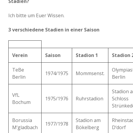
Stadien?
Ich bitte um Euer Wissen.
3 verschiedene Stadien in einer Saison
Verein
Saison
Stadion 1
Stadion 
TeBe
Olympias
1974/1975
Mommsenst.
Berlin
Berlin
Stadion 
VfL
1975/1976
Ruhrstadion
Schloss
Bochum
Strünked
Borussia
Stadion am
Rheinsta
1977/1978
M‘gladbach
Bökelberg
D‘dorf