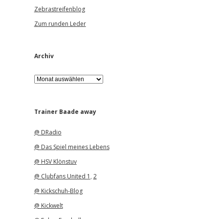
Zebrastreifenblog
Zum runden Leder
Archiv
A
r
c
h
i
Trainer Baade away
v
@ DRadio
@ Das Spiel meines Lebens
@ HSV Klönstuv
@ Clubfans United 1
,
2
@ Kickschuh-Blog
@ Kickwelt