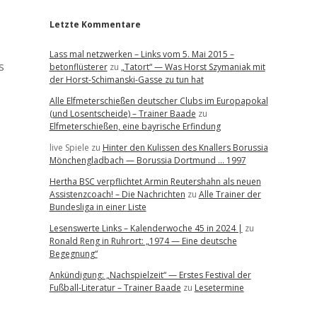
Letzte Kommentare
Lass mal netzwerken – Links vom 5. Mai 2015 –
s
betonflüsterer
zu
„Tatort“ — Was Horst Szymaniak mit
der Horst-Schimanski-Gasse zu tun hat
Alle Elfmeterschießen deutscher Clubs im Europapokal
(und Losentscheide) – Trainer Baade
zu
Elfmeterschießen, eine bayrische Erfindung
live Spiele
zu
Hinter den Kulissen des Knallers Borussia
Mönchengladbach — Borussia Dortmund … 1997
Hertha BSC verpflichtet Armin Reutershahn als neuen
Assistenzcoach! – Die Nachrichten
zu
Alle Trainer der
Bundesliga in einer Liste
Lesenswerte Links – Kalenderwoche 45 in 2024 |
zu
Ronald Reng in Ruhrort: „1974 — Eine deutsche
Begegnung“
Ankündigung: „Nachspielzeit“ — Erstes Festival der
Fußball-Literatur – Trainer Baade
zu
Lesetermine