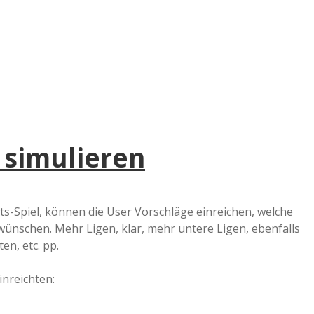
e
r
B
a
simulieren
a
d
rts-Spiel, können die User Vorschläge einreichen, welche
wünschen. Mehr Ligen, klar, mehr untere Ligen, ebenfalls
e
en, etc. pp.
inreichten: