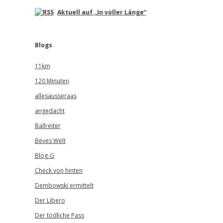
Aktuell auf „In voller Länge“
Blogs
11km
120 Minuten
allesausseraas
angedacht
Ballreiter
Beves Welt
Blog-G
Check von hinten
Dembowski ermittelt
Der Libero
Der tödliche Pass