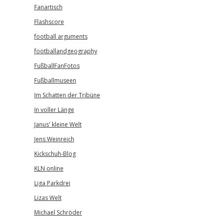
Fanartisch
Flashscore
football arguments
footballandgeography
FußballFanFotos
Fußballmuseen
Im Schatten der Tribüne
In voller Länge
Janus' kleine Welt
Jens Weinreich
Kickschuh-Blog
KLN online
Liga Parkdrei
Lizas Welt
Michael Schröder