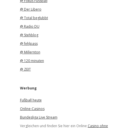
@ Fokus Fussball
@ Der Libero
@ Total beglubbt
@ Radio DU
@ Stehblog
@ fehlpass
@ Millernton
@ 120 minuten
@ ZEIT
Werbung
Fußball heute
Online-Casinos
Bundesliga Live Stream
Vergleichen und finden Sie hier ein Online
Casino ohne