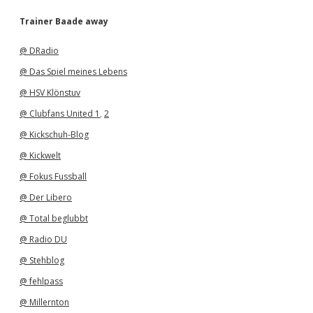
c
h
Trainer Baade away
i
v
@ DRadio
@ Das Spiel meines Lebens
@ HSV Klönstuv
@ Clubfans United 1
,
2
@ Kickschuh-Blog
@ Kickwelt
@ Fokus Fussball
@ Der Libero
@ Total beglubbt
@ Radio DU
@ Stehblog
@ fehlpass
@ Millernton