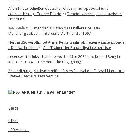
Alle Elfmeterschießen deutscher Clubs im Europapokal (und
Losentscheide) – Trainer Baade
zu
Elfmeterschießen, eine bayrische
Erfindung
live Spiele
zu
Hinter den Kulissen des Knallers Borussia
Mönchengladbach — Borussia Dortmund … 1997
Hertha BSC verpflichtet Armin Reutershahn als neuen Assistenzcoach!
– Die Nachrichten
zu
Alle Trainer der Bundesliga in einer Liste
Lesenswerte Links – Kalenderwoche 45 in 2024 |
zu
Ronald Reng in
Ruhrort: „1974 — Eine deutsche Begegnung“
Ankündigung: „Nachspielzeit“ — Erstes Festival der Fußball-Literatur –
Trainer Baade
zu
Lesetermine
Aktuell auf „In voller Länge“
Blogs
11km
120 Minuten