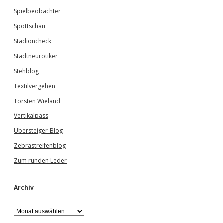
Spielbeobachter
Spottschau
Stadioncheck
Stadtneurotiker
Stehblog
Textilvergehen
Torsten Wieland
Vertikalpass
Übersteiger-Blog
Zebrastreifenblog
Zum runden Leder
Archiv
A
r