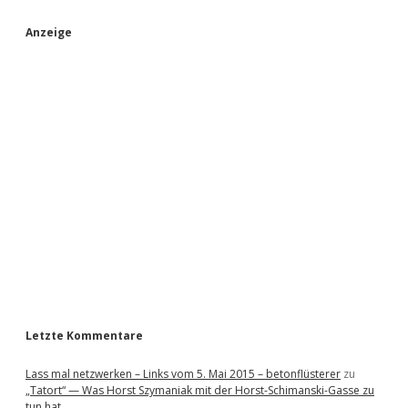
S
Anzeige
i
d
e
b
a
r
Letzte Kommentare
Lass mal netzwerken – Links vom 5. Mai 2015 – betonflüsterer
zu
„Tatort“ — Was Horst Szymaniak mit der Horst-Schimanski-Gasse zu
tun hat