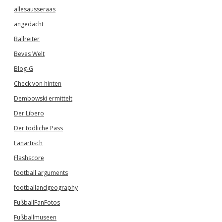
allesausseraas
angedacht
Ballreiter
Beves Welt
Blog-G
Check von hinten
Dembowski ermittelt
Der Libero
Der tödliche Pass
Fanartisch
Flashscore
football arguments
footballandgeography
FußballFanFotos
Fußballmuseen