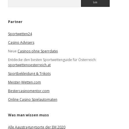
u
c
h
e
Partner
n
Sportwetten24
Casino Advisers
Neue
Casinos ohne Sperrdatei
Entdecke den besten Sportwettenguide für Österreich:
sportwettenoesterreich.at
Sportbekleidung & Trikots
Meister-Wetten.com
Bestercasinomentor.com
Online Casino Spielautomaten
Was man wissen muss
Alle Aaustragungsorte der EM 2020