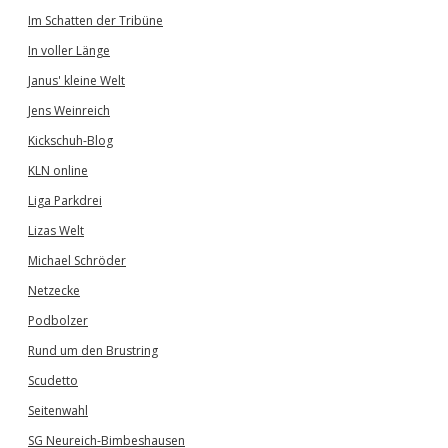
Im Schatten der Tribüne
In voller Länge
Janus' kleine Welt
Jens Weinreich
Kickschuh-Blog
KLN online
Liga Parkdrei
Lizas Welt
Michael Schröder
Netzecke
Podbolzer
Rund um den Brustring
Scudetto
Seitenwahl
SG Neureich-Bimbeshausen