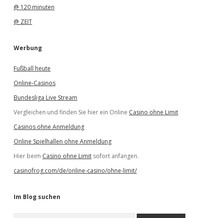
@ 120 minuten
@ ZEIT
Werbung
Fußball heute
Online-Casinos
Bundesliga Live Stream
Vergleichen und finden Sie hier ein Online
Casino ohne Limit
Casinos ohne Anmeldung
Online Spielhallen ohne Anmeldung
Hier beim
Casino ohne Limit
sofort anfangen.
casinofrog.com/de/online-casino/ohne-limit/
Im Blog suchen
S