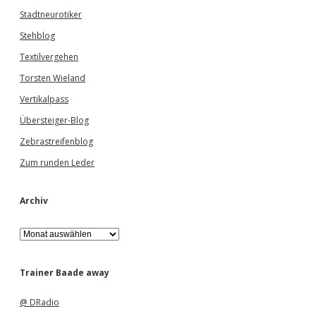
Stadtneurotiker
Stehblog
Textilvergehen
Torsten Wieland
Vertikalpass
Übersteiger-Blog
Zebrastreifenblog
Zum runden Leder
Archiv
A
r
c
h
Trainer Baade away
i
v
@ DRadio