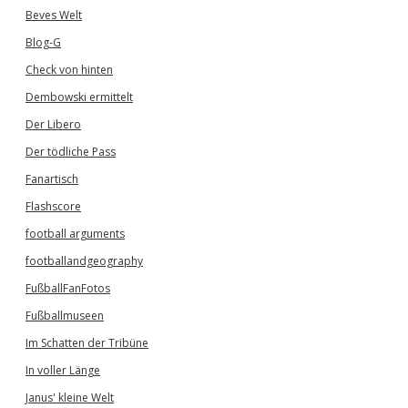
Beves Welt
Blog-G
Check von hinten
Dembowski ermittelt
Der Libero
Der tödliche Pass
Fanartisch
Flashscore
football arguments
footballandgeography
FußballFanFotos
Fußballmuseen
Im Schatten der Tribüne
In voller Länge
Janus' kleine Welt