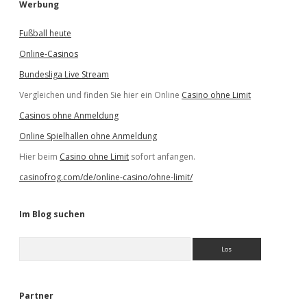
Werbung
Fußball heute
Online-Casinos
Bundesliga Live Stream
Vergleichen und finden Sie hier ein Online
Casino ohne Limit
Casinos ohne Anmeldung
Online Spielhallen ohne Anmeldung
Hier beim
Casino ohne Limit
sofort anfangen.
casinofrog.com/de/online-casino/ohne-limit/
Im Blog suchen
S
u
c
h
e
Partner
n