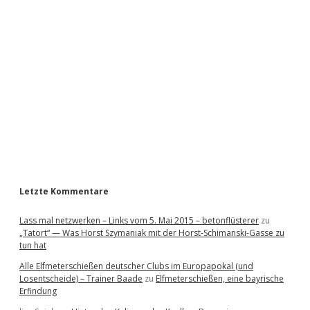
i
d
e
b
a
r
Letzte Kommentare
Lass mal netzwerken – Links vom 5. Mai 2015 – betonflüsterer
zu
„Tatort“ — Was Horst Szymaniak mit der Horst-Schimanski-Gasse zu
tun hat
Alle Elfmeterschießen deutscher Clubs im Europapokal (und
Losentscheide) – Trainer Baade
zu
Elfmeterschießen, eine bayrische
Erfindung