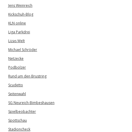
Jens Weinreich
Kickschuh-Blog
KLN online
Liga Parkdrei
Lizas Welt
Michael Schröder
Netzecke
Podbolzer
Rund um den Brustring
Scudetto
Seitenwahl
SG Neureich-Bimbeshausen
Spielbeobachter
Spottschau
Stadioncheck