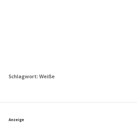
a
d
e
Schlagwort:
Weiße
S
Anzeige