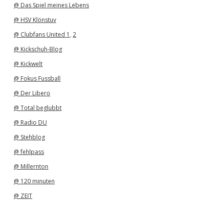
@ Das Spiel meines Lebens
@ HSV Klönstuv
@ Clubfans United 1
,
2
@ Kickschuh-Blog
@ Kickwelt
@ Fokus Fussball
@ Der Libero
@ Total beglubbt
@ Radio DU
@ Stehblog
@ fehlpass
@ Millernton
@ 120 minuten
@ ZEIT