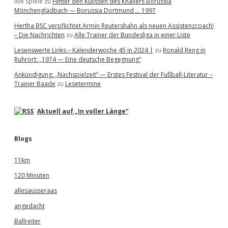
live Spiele
zu
Hinter den Kulissen des Knallers Borussia
Mönchengladbach — Borussia Dortmund … 1997
Hertha BSC verpflichtet Armin Reutershahn als neuen Assistenzcoach!
– Die Nachrichten
zu
Alle Trainer der Bundesliga in einer Liste
Lesenswerte Links – Kalenderwoche 45 in 2024 |
zu
Ronald Reng in
Ruhrort: „1974 — Eine deutsche Begegnung“
Ankündigung: „Nachspielzeit“ — Erstes Festival der Fußball-Literatur –
Trainer Baade
zu
Lesetermine
Aktuell auf „In voller Länge“
Blogs
11km
120 Minuten
allesausseraas
angedacht
Ballreiter