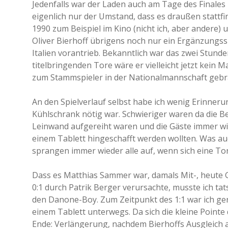
Jedenfalls war der Laden auch am Tage des Finales 
eigenlich nur der Umstand, dass es draußen stattfi
1990 zum Beispiel im Kino (nicht ich, aber andere) 
Oliver Bierhoff übrigens noch nur ein Ergänzungssp
Italien vorantrieb. Bekanntlich war das zwei Stunde
titelbringenden Tore wäre er vielleicht jetzt kein M
zum Stammspieler in der Nationalmannschaft gebra
An den Spielverlauf selbst habe ich wenig Erinneru
Kühlschrank nötig war. Schwieriger waren da die Be
Leinwand aufgereiht waren und die Gäste immer wie
einem Tablett hingeschafft werden wollten. Was a
sprangen immer wieder alle auf, wenn sich eine To
Dass es Matthias Sammer war, damals Mit-, heute G
0:1 durch Patrik Berger verursachte, musste ich tat
den Danone-Boy. Zum Zeitpunkt des 1:1 war ich ger
einem Tablett unterwegs. Da sich die kleine Pointe 
Ende: Verlängerung, nachdem Bierhoffs Ausgleich al