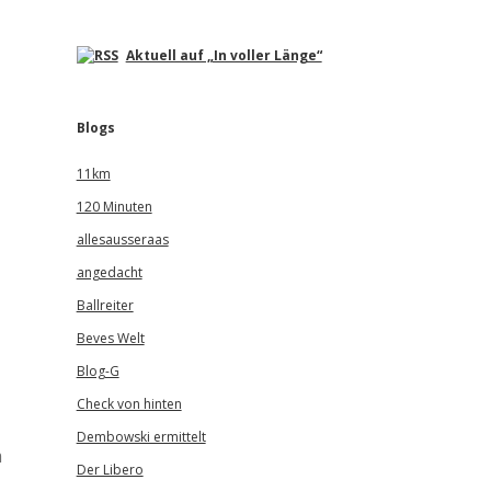
Aktuell auf „In voller Länge“
Blogs
11km
120 Minuten
allesausseraas
angedacht
Ballreiter
Beves Welt
Blog-G
Check von hinten
Dembowski ermittelt
m
Der Libero