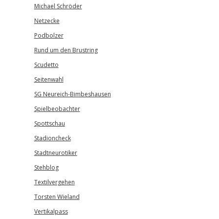
Michael Schröder
Netzecke
Podbolzer
Rund um den Brustring
Scudetto
Seitenwahl
SG Neureich-Bimbeshausen
Spielbeobachter
Spottschau
Stadioncheck
Stadtneurotiker
Stehblog
Textilvergehen
Torsten Wieland
Vertikalpass