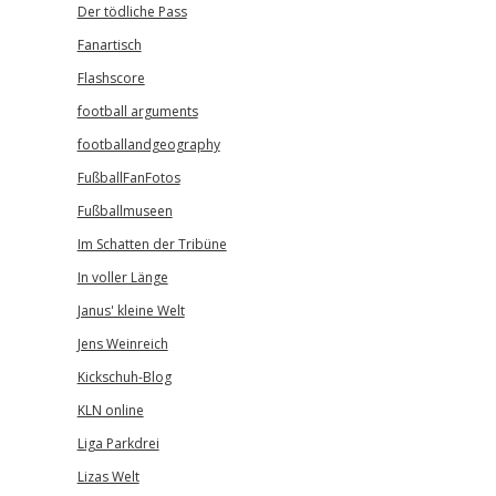
Der tödliche Pass
Fanartisch
Flashscore
football arguments
footballandgeography
FußballFanFotos
Fußballmuseen
Im Schatten der Tribüne
In voller Länge
Janus' kleine Welt
Jens Weinreich
Kickschuh-Blog
KLN online
Liga Parkdrei
Lizas Welt