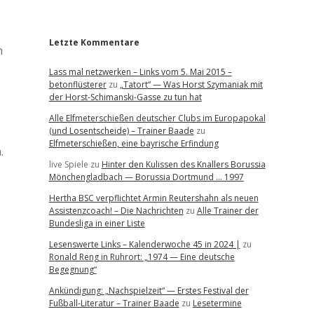
r
Letzte Kommentare
n
Lass mal netzwerken – Links vom 5. Mai 2015 –
betonflüsterer
zu
„Tatort“ — Was Horst Szymaniak mit
der Horst-Schimanski-Gasse zu tun hat
Alle Elfmeterschießen deutscher Clubs im Europapokal
(und Losentscheide) – Trainer Baade
zu
Elfmeterschießen, eine bayrische Erfindung
.
live Spiele
zu
Hinter den Kulissen des Knallers Borussia
Mönchengladbach — Borussia Dortmund … 1997
Hertha BSC verpflichtet Armin Reutershahn als neuen
Assistenzcoach! – Die Nachrichten
zu
Alle Trainer der
Bundesliga in einer Liste
Lesenswerte Links – Kalenderwoche 45 in 2024 |
zu
Ronald Reng in Ruhrort: „1974 — Eine deutsche
Begegnung“
Ankündigung: „Nachspielzeit“ — Erstes Festival der
Fußball-Literatur – Trainer Baade
zu
Lesetermine