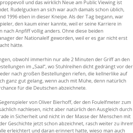
proppevoll und das wirklich Neue am Public Viewing ist
ndet. Rudelgucken an sich war auch damals schon üblich,
und 1996 eben in dieser Kneipe. Als der Tag begann, war
ieler, den kaum einer kannte, weil er seine Karriere in
n nach Anpfiff völlig anders. Ohne diese beiden
anager der Nationalelf geworden, weil er es gar nicht erst
cht hätte.
ngen, obwohl immerhin nur alle 2 Minuten der Griff an den
stellungen im „Saal“, wo Stuhlreihen dicht gedrängt vor der
der nach großen Bestellungen riefen, die kellnerlike auf
uch ganz gut gelang, wenn auch mit Mühe, denn natürlich
rchance für die Deutschen abzeichnete.
egenspieler von Oliver Bierhoff, der den Foulelfmeter zum
sächlich nachlesen, nicht aber natürlich den Ausgleich durch
ade in Sicherheit und nicht in der Masse der Menschen mit
der Geschichte jetzt schon abzeichnet, rasch weiter zu ihre
le erleichtert und daran erinnert hatte, wieso man auch