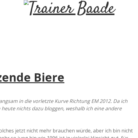
T
r
a
i
zende Biere
n
e
angsam in die vorletzte Kurve Richtung EM 2012. Da ich
h heute nichts dazu bloggen, weshalb ich eine andere
r
B
solches jetzt nicht mehr brauchen würde, aber ich bin nicht