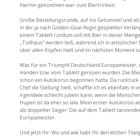
hierhin gekommen war: zum Biertrinken.
Große Bestellungsrunde, auf ins Getümmel und als 
in der ja nach Golden-Goal-Regel gespielten Verlän
einem Tablett rundum voll mit Bier in dieser Men
„Tollhaus“ werden ließ, während ich in artistischer
über allen Köpfen hielt und im nächsten Moment s
Was für ein Triumph! Deutschland Europameister, u
Händen bzw. vom Tablett gerissen wurden. Die Men
schon ein Autokorso begonnen hatte. Da ruckzuck
Chef die Stellung hielt, schaffte ich es ebenfalls 
irgendwie schlecht jubeln kann, wenn die Menschen
Hupen ist da eher so lala. Mein erster Autokorso al
als doppelter Sieger: Die auf dem Tablett tanzende
Europameister.
Und jetzt Ihr: Wo und wie habt Ihr den letzten Tite