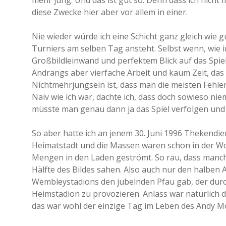
mehr jung. Und das ist gut so. Denn dass ich nicht me
diese Zwecke hier aber vor allem in einer.
Nie wieder würde ich eine Schicht ganz gleich wie 
Turniers am selben Tag ansteht. Selbst wenn, wie im
Großbildleinwand und perfektem Blick auf das Spie
Andrangs aber vierfache Arbeit und kaum Zeit, das 
Nichtmehrjungsein ist, dass man die meisten Fehler
Naiv wie ich war, dachte ich, dass doch sowieso ni
müsste man genau dann ja das Spiel verfolgen und 
So aber hatte ich an jenem 30. Juni 1996 Thekendi
Heimatstadt und die Massen waren schon in der Wo
Mengen in den Laden geströmt. So rau, dass manche
Hälfte des Bildes sahen. Also auch nur den halben 
Wembleystadions den jubelnden Pfau gab, der durc
Heimstadion zu provozieren. Anlass war natürlic
das war wohl der einzige Tag im Leben des Andy Mö