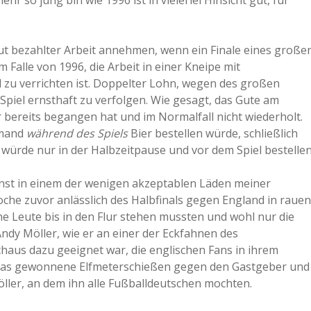
hr so jung bin wie 1996 ist in vielerlei Hinsicht gut, für
a
gut bezahlter Arbeit annehmen, wenn ein Finale eines große
a
 Falle von 1996, die Arbeit in einer Kneipe mit
l zu verrichten ist. Doppelter Lohn, wegen des großen
Spiel ernsthaft zu verfolgen. Wie gesagt, das Gute am
d
 bereits begangen hat und im Normalfall nicht wiederholt.
emand
während des Spiels
Bier bestellen würde, schließlich
e
würde nur in der Halbzeitpause und vor dem Spiel bestellen
enst in einem der wenigen akzeptablen Läden meiner
che zuvor anlässlich des Halbfinals gegen England in rauen
 Leute bis in den Flur stehen mussten und wohl nur die
Andy Möller, wie er an einer der Eckfahnen des
haus dazu geeignet war, die englischen Fans in ihrem
h das gewonnene Elfmeterschießen gegen den Gastgeber und
ller, an dem ihn alle Fußballdeutschen mochten.