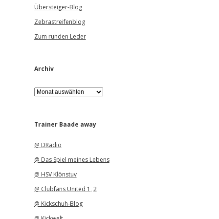
Übersteiger-Blog
Zebrastreifenblog
Zum runden Leder
Archiv
A
r
c
h
i
Trainer Baade away
v
@ DRadio
@ Das Spiel meines Lebens
@ HSV Klönstuv
@ Clubfans United 1
,
2
@ Kickschuh-Blog
@ Kickwelt