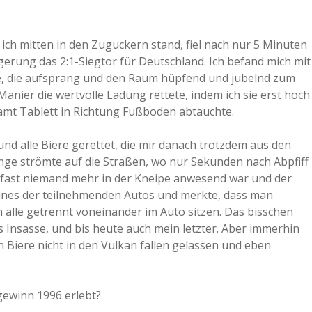
ich mitten in den Zuguckern stand, fiel nach nur 5 Minuten
gerung das 2:1-Siegtor für Deutschland. Ich befand mich mit
ge, die aufsprang und den Raum hüpfend und jubelnd zum
 Manier die wertvolle Ladung rettete, indem ich sie erst hoch
amt Tablett in Richtung Fußboden abtauchte.
nd alle Biere gerettet, die mir danach trotzdem aus den
ge strömte auf die Straßen, wo nur Sekunden nach Abpfiff
 fast niemand mehr in der Kneipe anwesend war und der
in eines der teilnehmenden Autos und merkte, dass man
 alle getrennt voneinander im Auto sitzen. Das bisschen
s Insasse, und bis heute auch mein letzter. Aber immerhin
n Biere nicht in den Vulkan fallen gelassen und eben
lgewinn 1996 erlebt?