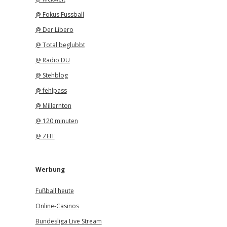
@ Fokus Fussball
@ Der Libero
@ Total beglubbt
@ Radio DU
@ Stehblog
@ fehlpass
@ Millernton
@ 120 minuten
@ ZEIT
Werbung
Fußball heute
Online-Casinos
Bundesliga Live Stream