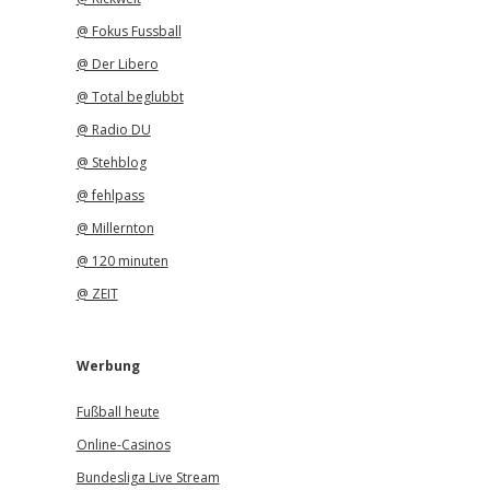
@ Fokus Fussball
@ Der Libero
@ Total beglubbt
@ Radio DU
@ Stehblog
@ fehlpass
@ Millernton
@ 120 minuten
@ ZEIT
Werbung
Fußball heute
Online-Casinos
Bundesliga Live Stream