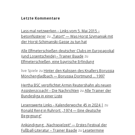
r
Letzte Kommentare
Lass mal netzwerken – Links vom 5. Mai 2015 –
betonflüsterer
zu
„Tatort“ — Was Horst Szymaniak mit
der Horst-Schimanski-Gasse zu tun hat
Alle Elfmeterschießen deutscher Clubs im Europapokal
(und Losentscheide) – Trainer Baade
zu
Elfmeterschießen, eine bayrische Erfindung
live Spiele
zu
Hinter den Kulissen des Knallers Borussia
Mönchengladbach — Borussia Dortmund … 1997
Hertha BSC verpflichtet Armin Reutershahn als neuen
Assistenzcoach! – Die Nachrichten
zu
Alle Trainer der
Bundesliga in einer Liste
Lesenswerte Links – Kalenderwoche 45 in 2024 |
zu
Ronald Reng in Ruhrort: „1974 — Eine deutsche
Begegnung“
Ankündigung: „Nachspielzeit“ — Erstes Festival der
Fußball-Literatur – Trainer Baade
zu
Lesetermine