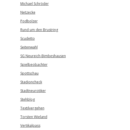
Michael Schröder
Netzecke
Podbolzer
Rund um den Brustring
Scudetto
Seitenwahl
SG Neureich-Bimbeshausen
Spielbeobachter
Spottschau
Stadioncheck
Stadtneurotiker
Stehblog
Textilvergehen
Torsten Wieland
Vertikalpass