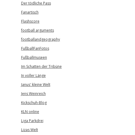
Der tödliche Pass
Fanartisch
Flashscore
football arguments
footballandgeography
FußballFanFotos
Fußballmuseen
Im Schatten der Tribüne
In voller Länge
Janus' kleine Welt
Jens Weinreich
Kickschuh-Blog
KLN online
Liga Parkdrei
Lizas Welt