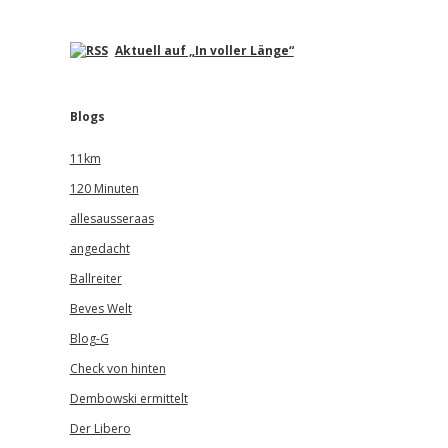
Aktuell auf „In voller Länge“
Blogs
11km
120 Minuten
allesausseraas
angedacht
Ballreiter
Beves Welt
Blog-G
Check von hinten
Dembowski ermittelt
Der Libero