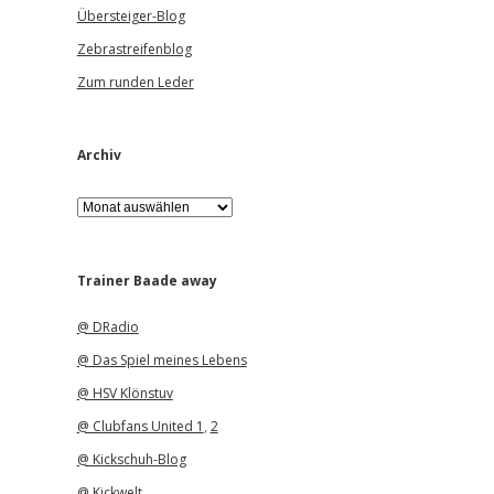
Übersteiger-Blog
Zebrastreifenblog
Zum runden Leder
Archiv
A
r
c
h
i
Trainer Baade away
v
@ DRadio
@ Das Spiel meines Lebens
@ HSV Klönstuv
@ Clubfans United 1
,
2
@ Kickschuh-Blog
@ Kickwelt