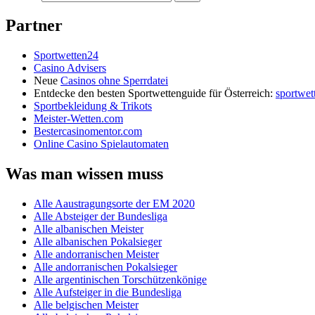
Partner
Sportwetten24
Casino Advisers
Neue
Casinos ohne Sperrdatei
Entdecke den besten Sportwettenguide für Österreich:
sportwet
Sportbekleidung & Trikots
Meister-Wetten.com
Bestercasinomentor.com
Online Casino Spielautomaten
Was man wissen muss
Alle Aaustragungsorte der EM 2020
Alle Absteiger der Bundesliga
Alle albanischen Meister
Alle albanischen Pokalsieger
Alle andorranischen Meister
Alle andorranischen Pokalsieger
Alle argentinischen Torschützenkönige
Alle Aufsteiger in die Bundesliga
Alle belgischen Meister