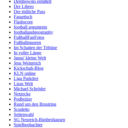
Dembowski ermittelt
Der Libero
Der tödliche Pass
Fanartisch
Flashscore
football arguments
footballandgeography
FußballFanFotos
Fußballmuseen
Im Schatten der Tribüne
In voller Länge
Janus' kleine Welt
Jens Weinreich
Kickschuh-Blog
KLN online
Liga Parkdrei
Lizas Welt
Michael Schröder
Netzecke
Podbolzer
Rund um den Brustring
Scudetto
Seitenwahl
SG Neureich-Bimbeshausen
Spielbeobachter