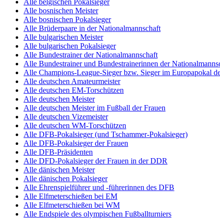
Alle belgischen Pokalsieger
Alle bosnischen Meister
Alle bosnischen Pokalsieger
Alle Brüderpaare in der Nationalmannschaft
Alle bulgarischen Meister
Alle bulgarischen Pokalsieger
Alle Bundestrainer der Nationalmannschaft
Alle Bundestrainer und Bundestrainerinnen der Nationalmannsc
Alle Champions-League-Sieger bzw. Sieger im Europapokal de
Alle deutschen Amateurmeister
Alle deutschen EM-Torschützen
Alle deutschen Meister
Alle deutschen Meister im Fußball der Frauen
Alle deutschen Vizemeister
Alle deutschen WM-Torschützen
Alle DFB-Pokalsieger (und Tschammer-Pokalsieger)
Alle DFB-Pokalsieger der Frauen
Alle DFB-Präsidenten
Alle DFD-Pokalsieger der Frauen in der DDR
Alle dänischen Meister
Alle dänischen Pokalsieger
Alle Ehrenspielführer und -führerinnen des DFB
Alle Elfmeterschießen bei EM
Alle Elfmeterschießen bei WM
Alle Endspiele des olympischen Fußballturniers