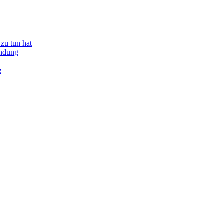
zu tun hat
indung
e