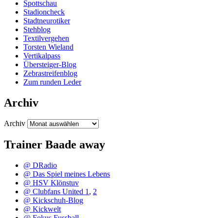
Spottschau
Stadioncheck
Stadtneurotiker
Stehblog
Textilvergehen
Torsten Wieland
Vertikalpass
Übersteiger-Blog
Zebrastreifenblog
Zum runden Leder
Archiv
Archiv
Trainer Baade away
@ DRadio
@ Das Spiel meines Lebens
@ HSV Klönstuv
@ Clubfans United 1
,
2
@ Kickschuh-Blog
@ Kickwelt
@ Fokus Fussball