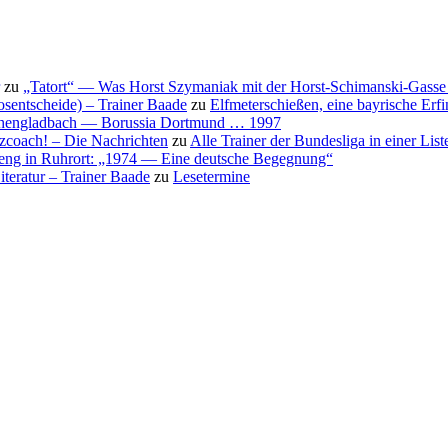
zu
„Tatort“ — Was Horst Szymaniak mit der Horst-Schimanski-Gasse 
osentscheide) – Trainer Baade
zu
Elfmeterschießen, eine bayrische Erf
nchengladbach — Borussia Dortmund … 1997
nzcoach! – Die Nachrichten
zu
Alle Trainer der Bundesliga in einer List
eng in Ruhrort: „1974 — Eine deutsche Begegnung“
teratur – Trainer Baade
zu
Lesetermine