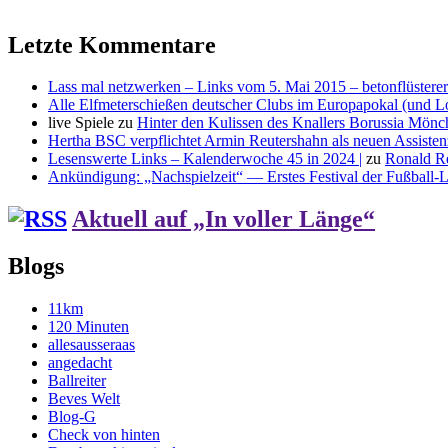
Letzte Kommentare
Lass mal netzwerken – Links vom 5. Mai 2015 – betonflüsterer
Alle Elfmeterschießen deutscher Clubs im Europapokal (und L
live Spiele
zu
Hinter den Kulissen des Knallers Borussia Mö
Hertha BSC verpflichtet Armin Reutershahn als neuen Assiste
Lesenswerte Links – Kalenderwoche 45 in 2024 |
zu
Ronald R
Ankündigung: „Nachspielzeit“ — Erstes Festival der Fußball-Li
Aktuell auf „In voller Länge“
Blogs
11km
120 Minuten
allesausseraas
angedacht
Ballreiter
Beves Welt
Blog-G
Check von hinten