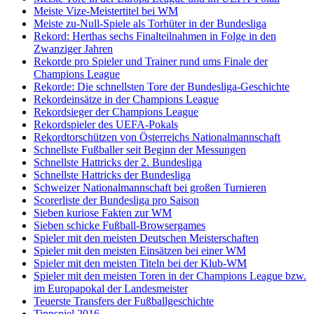
Meiste Vize-Meistertitel bei WM
Meiste zu-Null-Spiele als Torhüter in der Bundesliga
Rekord: Herthas sechs Finalteilnahmen in Folge in den
Zwanziger Jahren
Rekorde pro Spieler und Trainer rund ums Finale der
Champions League
Rekorde: Die schnellsten Tore der Bundesliga-Geschichte
Rekordeinsätze in der Champions League
Rekordsieger der Champions League
Rekordspieler des UEFA-Pokals
Rekordtorschützen von Österreichs Nationalmannschaft
Schnellste Fußballer seit Beginn der Messungen
Schnellste Hattricks der 2. Bundesliga
Schnellste Hattricks der Bundesliga
Schweizer Nationalmannschaft bei großen Turnieren
Scorerliste der Bundesliga pro Saison
Sieben kuriose Fakten zur WM
Sieben schicke Fußball-Browsergames
Spieler mit den meisten Deutschen Meisterschaften
Spieler mit den meisten Einsätzen bei einer WM
Spieler mit den meisten Titeln bei der Klub-WM
Spieler mit den meisten Toren in der Champions League bzw.
im Europapokal der Landesmeister
Teuerste Transfers der Fußballgeschichte
Tippspiel 2016