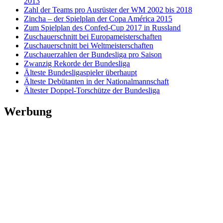
2013
Zahl der Teams pro Ausrüster der WM 2002 bis 2018
Zincha – der Spielplan der Copa América 2015
Zum Spielplan des Confed-Cup 2017 in Russland
Zuschauerschnitt bei Europameisterschaften
Zuschauerschnitt bei Weltmeisterschaften
Zuschauerzahlen der Bundesliga pro Saison
Zwanzig Rekorde der Bundesliga
Älteste Bundesligaspieler überhaupt
Älteste Debütanten in der Nationalmannschaft
Ältester Doppel-Torschütze der Bundesliga
Werbung