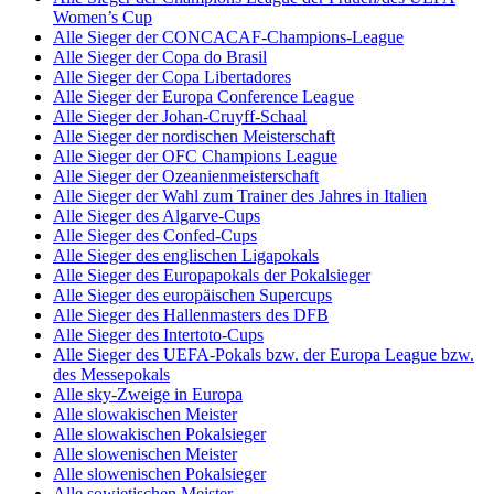
Women’s Cup
Alle Sieger der CONCACAF-Champions-League
Alle Sieger der Copa do Brasil
Alle Sieger der Copa Libertadores
Alle Sieger der Europa Conference League
Alle Sieger der Johan-Cruyff-Schaal
Alle Sieger der nordischen Meisterschaft
Alle Sieger der OFC Champions League
Alle Sieger der Ozeanienmeisterschaft
Alle Sieger der Wahl zum Trainer des Jahres in Italien
Alle Sieger des Algarve-Cups
Alle Sieger des Confed-Cups
Alle Sieger des englischen Ligapokals
Alle Sieger des Europapokals der Pokalsieger
Alle Sieger des europäischen Supercups
Alle Sieger des Hallenmasters des DFB
Alle Sieger des Intertoto-Cups
Alle Sieger des UEFA-Pokals bzw. der Europa League bzw.
des Messepokals
Alle sky-Zweige in Europa
Alle slowakischen Meister
Alle slowakischen Pokalsieger
Alle slowenischen Meister
Alle slowenischen Pokalsieger
Alle sowjetischen Meister