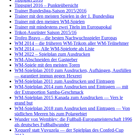
Tippspiel 2016 – Punkteübersicht
Trainer Bundesliga-Saison 2015/2016
Trainer mit den meisten Spielen in der 1. Bundesliga
Trainer mit den meisten WM-Spielen
Trainer mit mindestens zwei Titeln im Europapokal
Trikot-Ausrüster Saison 2015/16
Trofeo Bravo – die besten Nachwuchsspieler Europas
WM 2014 – die früheren WM-Trikots aller WM-Teilnehmer
WM 2014 — Alle WM-Spielorte als Liste
WM 2022 – Spielplan zum Ausdrucken
WM-Abschneiden der Gastgeber
WM-Spiele mit den meisten Toren
WM-Spielplan 2010 zum Ausdrucken, Aufhängen, Ausfüllen
— garantiert immun gegen Hexerei
WM-Spielplan 2011 zum Ausdrucken und Eintragen
WM-Spielplan 2014 zum Ausdrucken und Eintragen — mit
der Extraportion Samba-Geschmack
WM-Spielplan 2015 Kanada zum Ausdrucken — Vers le
grand but
WM-Spielplan 2018 zum Ausdrucken und Eintragen — Von
südlichen Meeren bis zum Polargebiet
Wunder von Wembley: die Fußball-Europameisterschaft 1996
als deutsches Fußballwunder
Xequerê statt Vuvuzela — der Spielplan des Confed-Cup