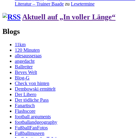
Literatur – Trainer Baade
zu
Lesetermine
Aktuell auf „In voller Länge“
Blogs
11km
120 Minuten
allesausseraas
angedacht
Ballreiter
Beves Welt
Blog-G
Check von hinten
Dembowski ermittelt
Der Libero
Der tödliche Pass
Fanartisch
Flashscore
football arguments
footballandgeography
FußballFanFotos
Fußballmuseen