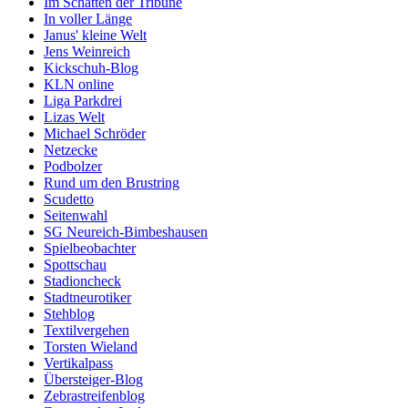
Im Schatten der Tribüne
In voller Länge
Janus' kleine Welt
Jens Weinreich
Kickschuh-Blog
KLN online
Liga Parkdrei
Lizas Welt
Michael Schröder
Netzecke
Podbolzer
Rund um den Brustring
Scudetto
Seitenwahl
SG Neureich-Bimbeshausen
Spielbeobachter
Spottschau
Stadioncheck
Stadtneurotiker
Stehblog
Textilvergehen
Torsten Wieland
Vertikalpass
Übersteiger-Blog
Zebrastreifenblog