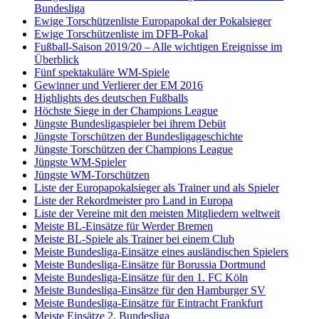
Bundesliga
Ewige Torschützenliste Europapokal der Pokalsieger
Ewige Torschützenliste im DFB-Pokal
Fußball-Saison 2019/20 – Alle wichtigen Ereignisse im
Überblick
Fünf spektakuläre WM-Spiele
Gewinner und Verlierer der EM 2016
Highlights des deutschen Fußballs
Höchste Siege in der Champions League
Jüngste Bundesligaspieler bei ihrem Debüt
Jüngste Torschützen der Bundesligageschichte
Jüngste Torschützen der Champions League
Jüngste WM-Spieler
Jüngste WM-Torschützen
Liste der Europapokalsieger als Trainer und als Spieler
Liste der Rekordmeister pro Land in Europa
Liste der Vereine mit den meisten Mitgliedern weltweit
Meiste BL-Einsätze für Werder Bremen
Meiste BL-Spiele als Trainer bei einem Club
Meiste Bundesliga-Einsätze eines ausländischen Spielers
Meiste Bundesliga-Einsätze für Borussia Dortmund
Meiste Bundesliga-Einsätze für den 1. FC Köln
Meiste Bundesliga-Einsätze für den Hamburger SV
Meiste Bundesliga-Einsätze für Eintracht Frankfurt
Meiste Einsätze 2. Bundesliga