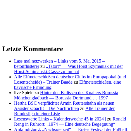
Letzte Kommentare
Lass mal netzwerken – Links vom 5. Mai 2015 –
betonflüsterer
zu
„Tatort“ — Was Horst Szymaniak mit der
Horst-Schimanski-Gasse zu tun hat
Alle Elfmeterschießen deutscher Clubs im Europapokal (und
Losentscheide) – Trainer Baade
zu
Elfmeterschießen, eine
bayrische Erfindung
live Spiele
zu
Hinter den Kulissen des Knallers Borussia
Mönchengladbach — Borussia Dortmund … 1997
Hertha BSC verpflichtet Armin Reutershahn als neuen
Assistenzcoach! – Die Nachrichten
zu
Alle Trainer der
Bundesliga in einer Liste
Lesenswerte Links – Kalenderwoche 45 in 2024 |
zu
Ronald
Reng in Ruhrort: „1974 — Eine deutsche Begegnung“
Ankündigung: „Nachspielzeit“ — Erstes Festival der Fußball-