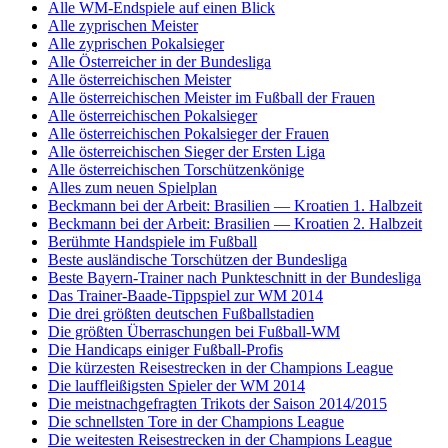
Alle WM-Endspiele auf einen Blick
Alle zyprischen Meister
Alle zyprischen Pokalsieger
Alle Österreicher in der Bundesliga
Alle österreichischen Meister
Alle österreichischen Meister im Fußball der Frauen
Alle österreichischen Pokalsieger
Alle österreichischen Pokalsieger der Frauen
Alle österreichischen Sieger der Ersten Liga
Alle österreichischen Torschützenkönige
Alles zum neuen Spielplan
Beckmann bei der Arbeit: Brasilien — Kroatien 1. Halbzeit
Beckmann bei der Arbeit: Brasilien — Kroatien 2. Halbzeit
Berühmte Handspiele im Fußball
Beste ausländische Torschützen der Bundesliga
Beste Bayern-Trainer nach Punkteschnitt in der Bundesliga
Das Trainer-Baade-Tippspiel zur WM 2014
Die drei größten deutschen Fußballstadien
Die größten Überraschungen bei Fußball-WM
Die Handicaps einiger Fußball-Profis
Die kürzesten Reisestrecken in der Champions League
Die lauffleißigsten Spieler der WM 2014
Die meistnachgefragten Trikots der Saison 2014/2015
Die schnellsten Tore in der Champions League
Die weitesten Reisestrecken in der Champions League