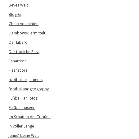
Beves Welt
Blog-G
Check von hinten
Dembowski ermittelt
Der Libero
Der tödliche Pass
Fanartisch
Flashscore
football arguments
footballandgeography
FußballFanFotos
Fußballmuseen
Im Schatten der Tribüne
In voller Länge
Janus' kleine Welt