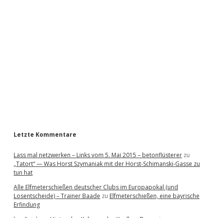
i
d
e
b
a
r
Letzte Kommentare
Lass mal netzwerken – Links vom 5. Mai 2015 – betonflüsterer
zu
„Tatort“ — Was Horst Szymaniak mit der Horst-Schimanski-Gasse zu
tun hat
Alle Elfmeterschießen deutscher Clubs im Europapokal (und
Losentscheide) – Trainer Baade
zu
Elfmeterschießen, eine bayrische
Erfindung