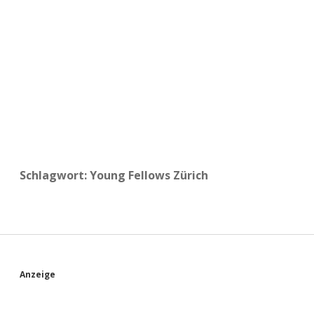
a
d
e
Schlagwort:
Young Fellows Zürich
S
Anzeige