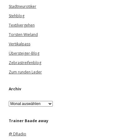
Stadtneurotiker
Stehblog
Textilvergehen
Torsten Wieland
Vertikalpass
Übersteiger-Blog
Zebrastreifenblog
Zum runden Leder
Archiv
A
r
c
h
Trainer Baade away
i
v
@ DRadio