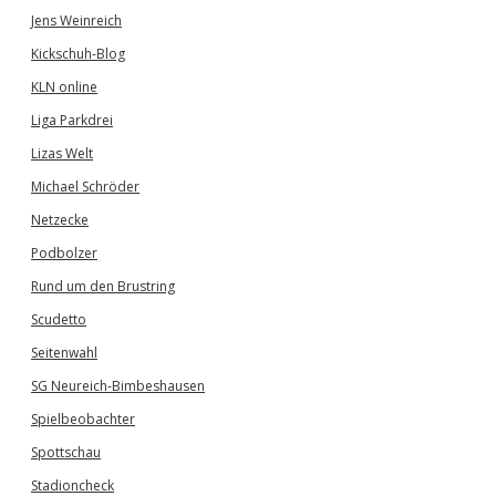
Jens Weinreich
Kickschuh-Blog
KLN online
Liga Parkdrei
Lizas Welt
Michael Schröder
Netzecke
Podbolzer
Rund um den Brustring
Scudetto
Seitenwahl
SG Neureich-Bimbeshausen
Spielbeobachter
Spottschau
Stadioncheck