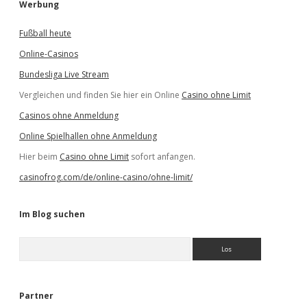
Werbung
Fußball heute
Online-Casinos
Bundesliga Live Stream
Vergleichen und finden Sie hier ein Online
Casino ohne Limit
Casinos ohne Anmeldung
Online Spielhallen ohne Anmeldung
Hier beim
Casino ohne Limit
sofort anfangen.
casinofrog.com/de/online-casino/ohne-limit/
Im Blog suchen
S
u
c
h
e
Partner
n