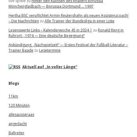
live Spiele
zu
Hinter den Kulissen des Knallers Borussia
Mönchengladbach — Borussia Dortmund … 1997
Hertha BSC verpflichtet Armin Reutershahn als neuen Assistenzcoach!
– Die Nachrichten
zu
Alle Trainer der Bundesliga in einer Liste
Lesenswerte Links – Kalenderwoche 45 in 2024 |
zu
Ronald Reng in
Ruhrort: „1974 — Eine deutsche Begegnung“
Ankündigung: „Nachspielzeit“ — Erstes Festival der Fußball-Literatur –
Trainer Baade
zu
Lesetermine
Aktuell auf „In voller Länge“
Blogs
11km
120 Minuten
allesausseraas
angedacht
Ballreiter