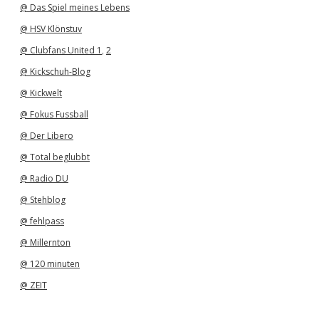
@ Das Spiel meines Lebens
@ HSV Klönstuv
@ Clubfans United 1
,
2
@ Kickschuh-Blog
@ Kickwelt
@ Fokus Fussball
@ Der Libero
@ Total beglubbt
@ Radio DU
@ Stehblog
@ fehlpass
@ Millernton
@ 120 minuten
@ ZEIT