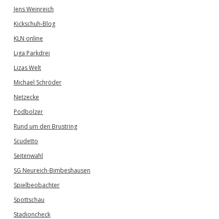
Jens Weinreich
Kickschuh-Blog
KLN online
Liga Parkdrei
Lizas Welt
Michael Schröder
Netzecke
Podbolzer
Rund um den Brustring
Scudetto
Seitenwahl
SG Neureich-Bimbeshausen
Spielbeobachter
Spottschau
Stadioncheck