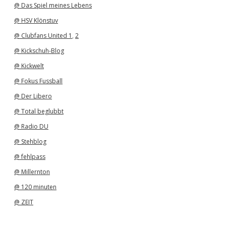
@ Das Spiel meines Lebens
@ HSV Klönstuv
@ Clubfans United 1
,
2
@ Kickschuh-Blog
@ Kickwelt
@ Fokus Fussball
@ Der Libero
@ Total beglubbt
@ Radio DU
@ Stehblog
@ fehlpass
@ Millernton
@ 120 minuten
@ ZEIT