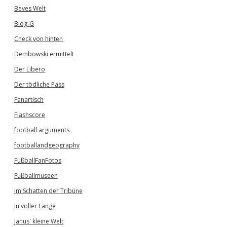
Beves Welt
Blog-G
Check von hinten
Dembowski ermittelt
Der Libero
Der tödliche Pass
Fanartisch
Flashscore
football arguments
footballandgeography
FußballFanFotos
Fußballmuseen
Im Schatten der Tribüne
In voller Länge
Janus' kleine Welt