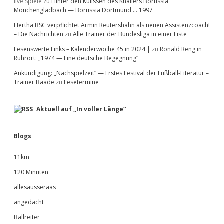
live Spiele
zu
Hinter den Kulissen des Knallers Borussia
Mönchengladbach — Borussia Dortmund … 1997
Hertha BSC verpflichtet Armin Reutershahn als neuen Assistenzcoach!
– Die Nachrichten
zu
Alle Trainer der Bundesliga in einer Liste
Lesenswerte Links – Kalenderwoche 45 in 2024 |
zu
Ronald Reng in
Ruhrort: „1974 — Eine deutsche Begegnung“
Ankündigung: „Nachspielzeit“ — Erstes Festival der Fußball-Literatur –
Trainer Baade
zu
Lesetermine
Aktuell auf „In voller Länge“
Blogs
11km
120 Minuten
allesausseraas
angedacht
Ballreiter