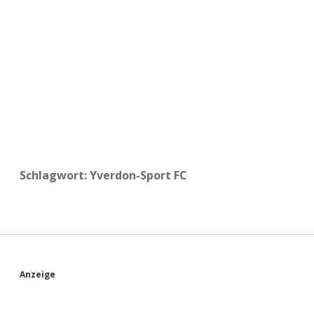
a
d
e
Schlagwort:
Yverdon-Sport FC
S
Anzeige