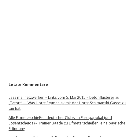
i
d
e
b
a
r
Letzte Kommentare
Lass mal netzwerken – Links vom 5. Mai 2015 – betonflüsterer
zu
„Tatort“ — Was Horst Szymaniak mit der Horst-Schimanski-Gasse zu
tun hat
Alle Elfmeterschießen deutscher Clubs im Europapokal (und
Losentscheide) – Trainer Baade
zu
Elfmeterschießen, eine bayrische
Erfindung