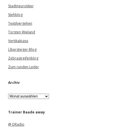
Stadtneurotiker
Stehblog
Textilvergehen
Torsten Wieland
Vertikalpass
Übersteiger-Blog
Zebrastreifenblog
Zum runden Leder
Archiv
A
r
c
h
Trainer Baade away
i
v
@ DRadio