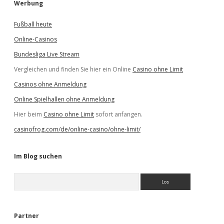
Werbung
Fußball heute
Online-Casinos
Bundesliga Live Stream
Vergleichen und finden Sie hier ein Online
Casino ohne Limit
Casinos ohne Anmeldung
Online Spielhallen ohne Anmeldung
Hier beim
Casino ohne Limit
sofort anfangen.
casinofrog.com/de/online-casino/ohne-limit/
Im Blog suchen
S
u
c
h
e
Partner
n