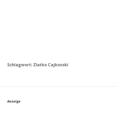
a
d
e
Schlagwort:
Zlatko Cajkovski
S
Anzeige