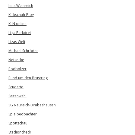
Jens Weinreich
Kickschuh-Blog
KLN online
Liga Parkdrei
Lizas Welt
Michael Schröder
Netzecke
Podbolzer
Rund um den Brustring
Scudetto
Seitenwahl
SG Neureich-Bimbeshausen
Spielbeobachter
Spottschau
Stadioncheck