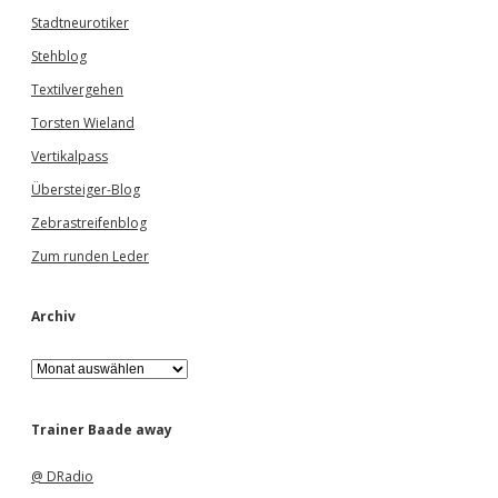
Stadtneurotiker
Stehblog
Textilvergehen
Torsten Wieland
Vertikalpass
Übersteiger-Blog
Zebrastreifenblog
Zum runden Leder
Archiv
A
r
c
h
Trainer Baade away
i
v
@ DRadio