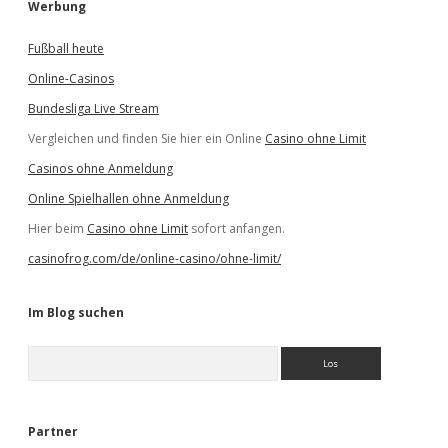
Werbung
Fußball heute
Online-Casinos
Bundesliga Live Stream
Vergleichen und finden Sie hier ein Online
Casino ohne Limit
Casinos ohne Anmeldung
Online Spielhallen ohne Anmeldung
Hier beim
Casino ohne Limit
sofort anfangen.
casinofrog.com/de/online-casino/ohne-limit/
Im Blog suchen
S
u
c
h
e
Partner
n