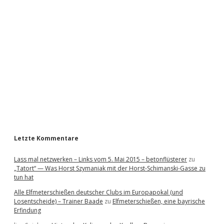
i
d
e
b
a
r
Letzte Kommentare
Lass mal netzwerken – Links vom 5. Mai 2015 – betonflüsterer
zu
„Tatort“ — Was Horst Szymaniak mit der Horst-Schimanski-Gasse zu
tun hat
Alle Elfmeterschießen deutscher Clubs im Europapokal (und
Losentscheide) – Trainer Baade
zu
Elfmeterschießen, eine bayrische
Erfindung