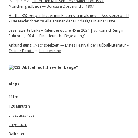
live Spiele
zu
Hinter den Kulissen des Knallers Borussia
Mönchengladbach — Borussia Dortmund … 1997
Hertha BSC verpflichtet Armin Reutershahn als neuen Assistenzcoach!
– Die Nachrichten
zu
Alle Trainer der Bundesliga in einer Liste
Lesenswerte Links – Kalenderwoche 45 in 2024 |
zu
Ronald Reng in
Ruhrort: „1974 — Eine deutsche Begegnung“
Ankündigung: „Nachspielzeit“ — Erstes Festival der Fußball-Literatur –
Trainer Baade
zu
Lesetermine
Aktuell auf „In voller Länge“
Blogs
11km
120 Minuten
allesausseraas
angedacht
Ballreiter