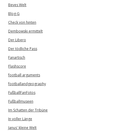
Beves Welt
Blog-G
Check von hinten
Dembowski ermittelt
Der Libero
Der tödliche Pass
Fanartisch
Flashscore
football arguments
footballandgeography
FußballFanFotos
Fußballmuseen
Im Schatten der Tribüne
In voller Länge
Janus' kleine Welt