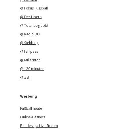
@ Fokus Fussball
@ Der Libero
@ Total beglubbt
@ Radio DU
@ Stehblog
@ fehlpass
@ Millernton
@ 120 minuten
@ ZEIT
Werbung
Fußball heute
Online-Casinos
Bundesliga Live Stream