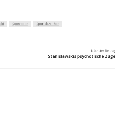
ald
Sponsoren
Sportabzeichen
Nächster Beitra
Stanislawskis psychotische Züg