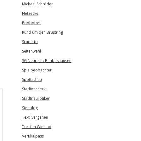
Michael Schröder
Netzecke
Podbolzer
Rund um den Brustring
Scudetto
Seitenwahl
SG Neureich-Bimbeshausen
Spielbeobachter
Spottschau
Stadioncheck
Stadtneurotiker
Stehblog
Textilvergehen
Torsten Wieland
Vertikalpass