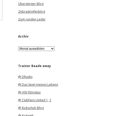
Übersteiger-Blog
Zebrastreifenblog
Zum runden Leder
Archiv
A
r
c
h
i
Trainer Baade away
v
@ DRadio
@ Das Spiel meines Lebens
@ HSV Klönstuv
@ Clubfans United 1
,
2
@ Kickschuh-Blog
@ Kickwelt