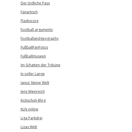
Der tödliche Pass
Fanartisch
Flashscore
football arguments
footballandgeography
FußballFanFotos
Fußballmuseen
Im Schatten der Tribüne
In voller Länge
Janus' kleine Welt
Jens Weinreich
Kickschuh-Blog
KLN online
Liga Parkdrei
Lizas Welt