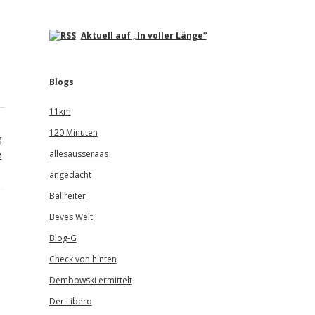
Aktuell auf „In voller Länge“
Blogs
11km
120 Minuten
g
e
allesausseraas
angedacht
Ballreiter
Beves Welt
Blog-G
Check von hinten
Dembowski ermittelt
Der Libero