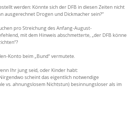
tellt werden: Könnte sich der DFB in diesen Zeiten nicht
nn ausgerechnet Drogen und Dickmacher sein?“
suchen pro Streichung des Anfang-August-
 befehlend, mit dem Hinweis abschmetterte, „der DFB könne
zichten“?
arden-Konto beim „Bund“ vermutete.
enn Ihr jung seid, oder Kinder habt:
 Nirgendwo scheint das eigentlich notwendige
hle vs. ahnungslosem Nichtstun) besinnungsloser als im