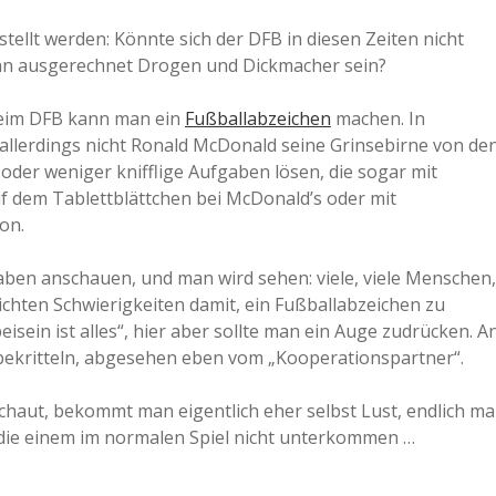
a
ellt werden: Könnte sich der DFB in diesen Zeiten nicht
nn ausgerechnet Drogen und Dickmacher sein?
a
 Beim DFB kann man ein
Fußballabzeichen
machen. In
llerdings nicht Ronald McDonald seine Grinsebirne von de
d
oder weniger knifflige Aufgaben lösen, die sogar mit
f dem Tablettblättchen bei McDonald’s oder mit
on.
e
gaben anschauen, und man wird sehen: viele, viele Menschen,
eichten Schwierigkeiten damit, ein Fußballabzeichen zu
eisein ist alles“, hier aber sollte man ein Auge zudrücken. A
zu bekritteln, abgesehen eben vom „Kooperationspartner“.
chaut, bekommt man eigentlich eher selbst Lust, endlich ma
 die einem im normalen Spiel nicht unterkommen …