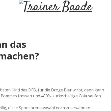
T
r
a
n das
i
 machen?
n
e
r
ebsten Kind des DFB, für die Droge Bier wirbt, dann kann
e Pommes fressen und 400%-zuckerhaltige Cola saufen.
B
gweilig, diese Sponsorenauswahl noch zu erwähnen.