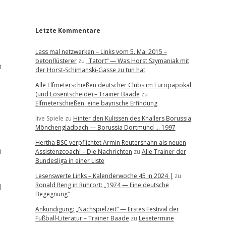
r
Letzte Kommentare
Lass mal netzwerken – Links vom 5. Mai 2015 –
betonflüsterer
zu
„Tatort“ — Was Horst Szymaniak mit
n
der Horst-Schimanski-Gasse zu tun hat
Alle Elfmeterschießen deutscher Clubs im Europapokal
(und Losentscheide) – Trainer Baade
zu
Elfmeterschießen, eine bayrische Erfindung
live Spiele
zu
Hinter den Kulissen des Knallers Borussia
Mönchengladbach — Borussia Dortmund … 1997
Hertha BSC verpflichtet Armin Reutershahn als neuen
n
Assistenzcoach! – Die Nachrichten
zu
Alle Trainer der
Bundesliga in einer Liste
Lesenswerte Links – Kalenderwoche 45 in 2024 |
zu
Ronald Reng in Ruhrort: „1974 — Eine deutsche
l
Begegnung“
Ankündigung: „Nachspielzeit“ — Erstes Festival der
Fußball-Literatur – Trainer Baade
zu
Lesetermine