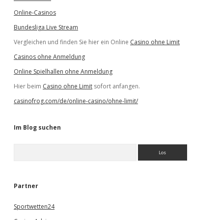
Online-Casinos
Bundesliga Live Stream
Vergleichen und finden Sie hier ein Online
Casino ohne Limit
Casinos ohne Anmeldung
Online Spielhallen ohne Anmeldung
Hier beim
Casino ohne Limit
sofort anfangen.
casinofrog.com/de/online-casino/ohne-limit/
Im Blog suchen
S
u
c
h
e
Partner
n
Sportwetten24