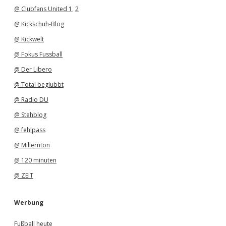
@ Clubfans United 1
,
2
@ Kickschuh-Blog
@ Kickwelt
@ Fokus Fussball
@ Der Libero
@ Total beglubbt
@ Radio DU
@ Stehblog
@ fehlpass
@ Millernton
@ 120 minuten
@ ZEIT
Werbung
Fußball heute