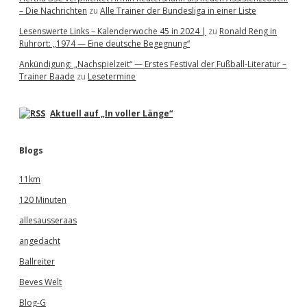
– Die Nachrichten
zu
Alle Trainer der Bundesliga in einer Liste
Lesenswerte Links – Kalenderwoche 45 in 2024 |
zu
Ronald Reng in
Ruhrort: „1974 — Eine deutsche Begegnung“
Ankündigung: „Nachspielzeit“ — Erstes Festival der Fußball-Literatur –
Trainer Baade
zu
Lesetermine
Aktuell auf „In voller Länge“
Blogs
11km
120 Minuten
allesausseraas
angedacht
Ballreiter
Beves Welt
Blog-G