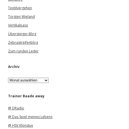
Textilvergehen
Torsten Wieland
Vertikalpass
Übersteiger-Blog
Zebrastreifenblog
Zum runden Leder
Archiv
A
r
c
h
Trainer Baade away
i
v
@ DRadio
@ Das Spiel meines Lebens
@ HSV Klönstuv