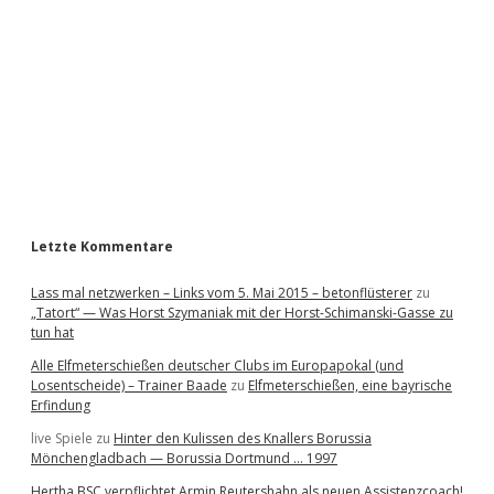
e
b
a
r
Letzte Kommentare
Lass mal netzwerken – Links vom 5. Mai 2015 – betonflüsterer
zu
„Tatort“ — Was Horst Szymaniak mit der Horst-Schimanski-Gasse zu
tun hat
Alle Elfmeterschießen deutscher Clubs im Europapokal (und
Losentscheide) – Trainer Baade
zu
Elfmeterschießen, eine bayrische
Erfindung
live Spiele
zu
Hinter den Kulissen des Knallers Borussia
Mönchengladbach — Borussia Dortmund … 1997
Hertha BSC verpflichtet Armin Reutershahn als neuen Assistenzcoach!