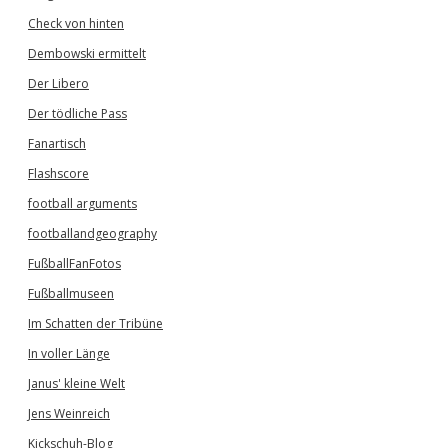
Check von hinten
Dembowski ermittelt
Der Libero
Der tödliche Pass
Fanartisch
Flashscore
football arguments
footballandgeography
FußballFanFotos
Fußballmuseen
Im Schatten der Tribüne
In voller Länge
Janus' kleine Welt
Jens Weinreich
Kickschuh-Blog