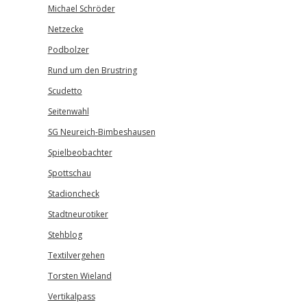
Michael Schröder
Netzecke
Podbolzer
Rund um den Brustring
Scudetto
Seitenwahl
SG Neureich-Bimbeshausen
Spielbeobachter
Spottschau
Stadioncheck
Stadtneurotiker
Stehblog
Textilvergehen
Torsten Wieland
Vertikalpass