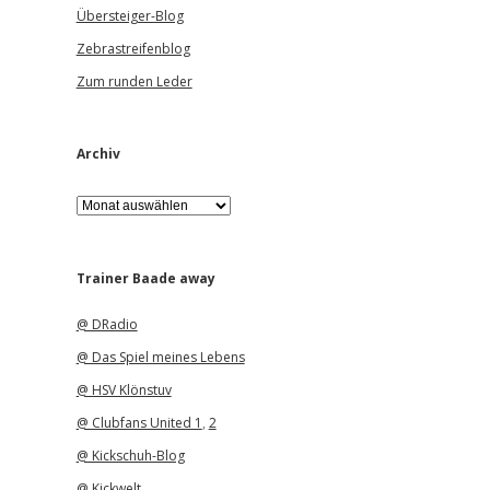
Übersteiger-Blog
Zebrastreifenblog
Zum runden Leder
Archiv
A
r
c
h
i
Trainer Baade away
v
@ DRadio
@ Das Spiel meines Lebens
@ HSV Klönstuv
@ Clubfans United 1
,
2
@ Kickschuh-Blog
@ Kickwelt