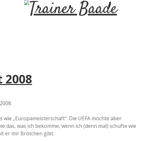
T
r
a
i
t 2008
n
e
2008.
r
was wie „Europameisterschaft“. Die UEFA möchte aber
 wie das, was ich bekomme, wenn ich (denn mal) schufte wie
B
t er mir Brötchen gibt.