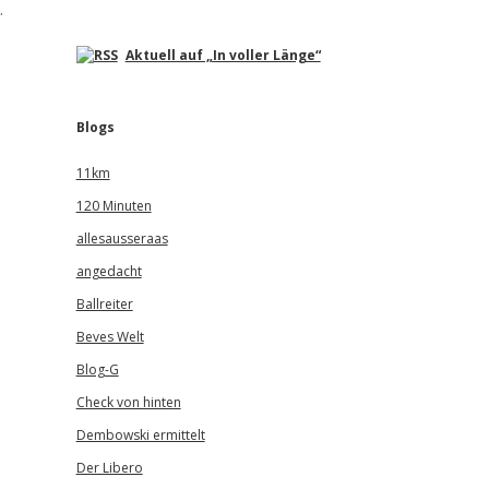
.
Aktuell auf „In voller Länge“
Blogs
11km
120 Minuten
allesausseraas
angedacht
Ballreiter
Beves Welt
Blog-G
Check von hinten
Dembowski ermittelt
Der Libero