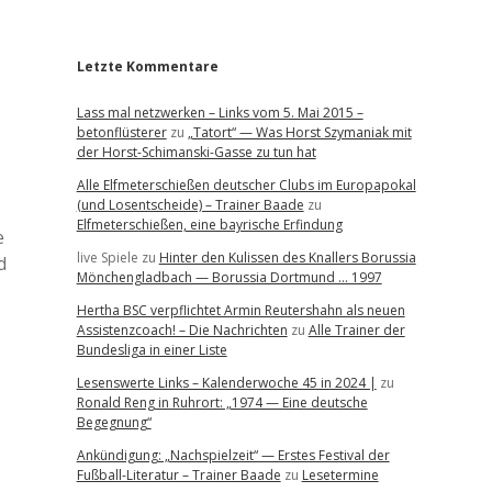
r
Letzte Kommentare
Lass mal netzwerken – Links vom 5. Mai 2015 –
betonflüsterer
zu
„Tatort“ — Was Horst Szymaniak mit
der Horst-Schimanski-Gasse zu tun hat
Alle Elfmeterschießen deutscher Clubs im Europapokal
(und Losentscheide) – Trainer Baade
zu
Elfmeterschießen, eine bayrische Erfindung
e
live Spiele
zu
Hinter den Kulissen des Knallers Borussia
d
Mönchengladbach — Borussia Dortmund … 1997
Hertha BSC verpflichtet Armin Reutershahn als neuen
Assistenzcoach! – Die Nachrichten
zu
Alle Trainer der
Bundesliga in einer Liste
Lesenswerte Links – Kalenderwoche 45 in 2024 |
zu
Ronald Reng in Ruhrort: „1974 — Eine deutsche
Begegnung“
Ankündigung: „Nachspielzeit“ — Erstes Festival der
Fußball-Literatur – Trainer Baade
zu
Lesetermine