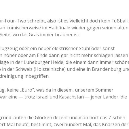
a
ur-Four-Two schreibt, also ist es vielleicht doch kein Fußball,
a
an komischerweise im Halbfinale wieder gegen seinen alten
Seite, wo das Gras immer brauner ist.
d
flugzeug oder ein neuer elektrischer Stuhl oder sonst
n höher oder am Ende dann gar nicht mehr schlagen lassen
e
nlage in der Lüneburger Heide, die einem dann immer schön
 in der Schweiz (Holsteinische) und eine in Brandenburg un
reinigung inbegriffen.
eug, keine „Euro“, was da in diesem, unserem Sommer
zwar eine — trotz Israel und Kasachstan — jener Länder, die
ergrund läuten die Glocken dezent und man hört das Zischen
ert Mal heute, bestimmt, zwei hundert Mal, das Knarzen der