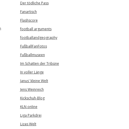
Der tödliche Pass
Fanartisch
Flashscore
h
football arguments
footballandgeography
FußballFanFotos
Fußballmuseen
Im Schatten der Tribüne
In voller Länge
Janus' kleine Welt
Jens Weinreich
Kickschuh-Blog
KLN online
Liga Parkdrei
Lizas Welt