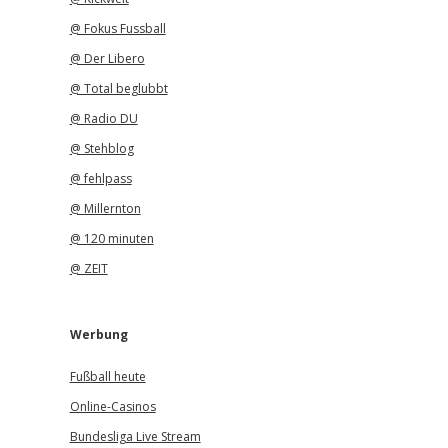
@ Fokus Fussball
@ Der Libero
@ Total beglubbt
@ Radio DU
@ Stehblog
@ fehlpass
@ Millernton
@ 120 minuten
@ ZEIT
Werbung
Fußball heute
Online-Casinos
Bundesliga Live Stream