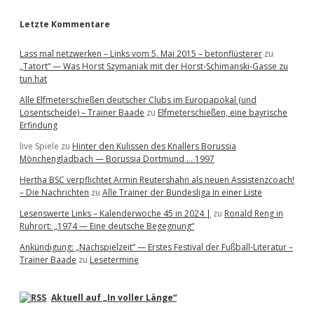
Letzte Kommentare
Lass mal netzwerken – Links vom 5. Mai 2015 – betonflüsterer
zu
„Tatort“ — Was Horst Szymaniak mit der Horst-Schimanski-Gasse zu
tun hat
Alle Elfmeterschießen deutscher Clubs im Europapokal (und
Losentscheide) – Trainer Baade
zu
Elfmeterschießen, eine bayrische
Erfindung
live Spiele
zu
Hinter den Kulissen des Knallers Borussia
Mönchengladbach — Borussia Dortmund … 1997
Hertha BSC verpflichtet Armin Reutershahn als neuen Assistenzcoach!
– Die Nachrichten
zu
Alle Trainer der Bundesliga in einer Liste
Lesenswerte Links – Kalenderwoche 45 in 2024 |
zu
Ronald Reng in
Ruhrort: „1974 — Eine deutsche Begegnung“
Ankündigung: „Nachspielzeit“ — Erstes Festival der Fußball-Literatur –
Trainer Baade
zu
Lesetermine
Aktuell auf „In voller Länge“