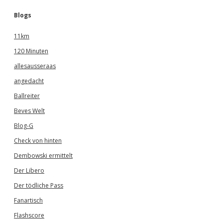
Blogs
11km
120 Minuten
allesausseraas
angedacht
Ballreiter
Beves Welt
Blog-G
Check von hinten
Dembowski ermittelt
Der Libero
Der tödliche Pass
Fanartisch
Flashscore