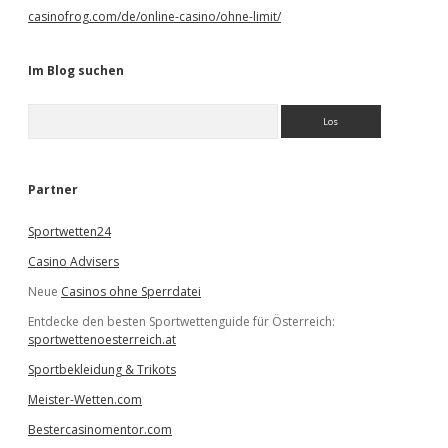
casinofrog.com/de/online-casino/ohne-limit/
Im Blog suchen
S
u
c
h
e
Partner
n
Sportwetten24
Casino Advisers
Neue
Casinos ohne Sperrdatei
Entdecke den besten Sportwettenguide für Österreich:
sportwettenoesterreich.at
Sportbekleidung & Trikots
Meister-Wetten.com
Bestercasinomentor.com