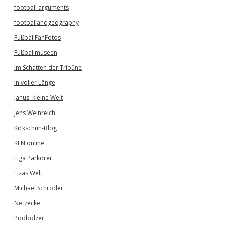
football arguments
footballandgeography
FußballFanFotos
Fußballmuseen
Im Schatten der Tribüne
In voller Länge
Janus' kleine Welt
Jens Weinreich
Kickschuh-Blog
KLN online
Liga Parkdrei
Lizas Welt
Michael Schröder
Netzecke
Podbolzer