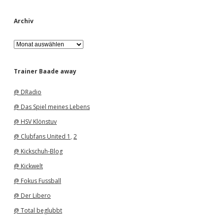
Archiv
A
r
c
h
Trainer Baade away
i
v
@ DRadio
@ Das Spiel meines Lebens
@ HSV Klönstuv
@ Clubfans United 1
,
2
@ Kickschuh-Blog
@ Kickwelt
@ Fokus Fussball
@ Der Libero
@ Total beglubbt