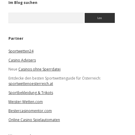
Im Blog suchen
S
u
c
h
e
Partner
n
Sportwetten24
Casino Advisers
Neue
Casinos ohne Sperrdatei
Entdecke den besten Sportwettenguide für Österreich:
sportwettenoesterreich.at
Sportbekleidung & Trikots
Meister-Wetten.com
Bestercasinomentor.com
Online Casino Spielautomaten