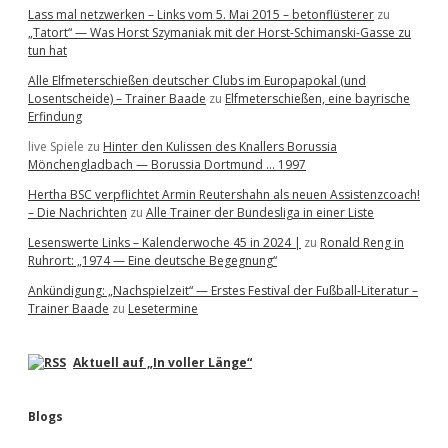
Lass mal netzwerken – Links vom 5. Mai 2015 – betonflüsterer
zu
„Tatort“ — Was Horst Szymaniak mit der Horst-Schimanski-Gasse zu
tun hat
Alle Elfmeterschießen deutscher Clubs im Europapokal (und
Losentscheide) – Trainer Baade
zu
Elfmeterschießen, eine bayrische
Erfindung
live Spiele
zu
Hinter den Kulissen des Knallers Borussia
Mönchengladbach — Borussia Dortmund … 1997
Hertha BSC verpflichtet Armin Reutershahn als neuen Assistenzcoach!
– Die Nachrichten
zu
Alle Trainer der Bundesliga in einer Liste
Lesenswerte Links – Kalenderwoche 45 in 2024 |
zu
Ronald Reng in
Ruhrort: „1974 — Eine deutsche Begegnung“
Ankündigung: „Nachspielzeit“ — Erstes Festival der Fußball-Literatur –
Trainer Baade
zu
Lesetermine
Aktuell auf „In voller Länge“
Blogs