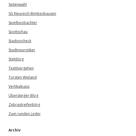
Seitenwahl
SG Neureich-Bimbeshausen
Spielbeobachter
Spottschau
Stadioncheck
Stadtneurotiker
Stehblog
Textilvergehen
Torsten Wieland
Vertikalpass
Übersteiger-Blog
Zebrastreifenblog
Zum runden Leder
Archiv