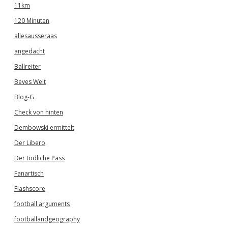
11km
120 Minuten
allesausseraas
angedacht
Ballreiter
Beves Welt
Blog-G
Check von hinten
Dembowski ermittelt
Der Libero
Der tödliche Pass
Fanartisch
Flashscore
football arguments
footballandgeography