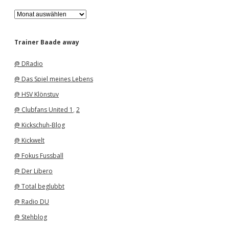
A
r
c
h
Trainer Baade away
i
v
@ DRadio
@ Das Spiel meines Lebens
@ HSV Klönstuv
@ Clubfans United 1
,
2
@ Kickschuh-Blog
@ Kickwelt
@ Fokus Fussball
@ Der Libero
@ Total beglubbt
@ Radio DU
@ Stehblog