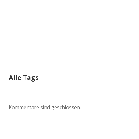
a
d
e
Alle Tags
Kommentare sind geschlossen.