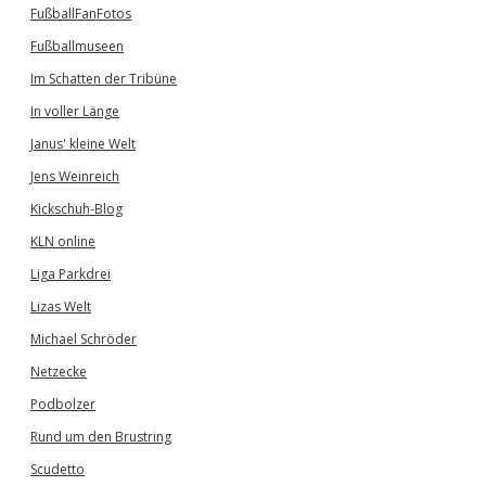
FußballFanFotos
Fußballmuseen
Im Schatten der Tribüne
In voller Länge
Janus' kleine Welt
Jens Weinreich
Kickschuh-Blog
KLN online
Liga Parkdrei
Lizas Welt
Michael Schröder
Netzecke
Podbolzer
Rund um den Brustring
Scudetto