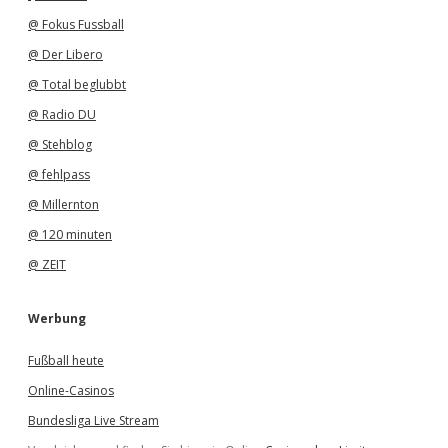
@ Fokus Fussball
@ Der Libero
@ Total beglubbt
@ Radio DU
@ Stehblog
@ fehlpass
@ Millernton
@ 120 minuten
@ ZEIT
Werbung
Fußball heute
Online-Casinos
Bundesliga Live Stream