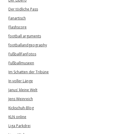
Der Libero
Der tödliche Pass
Fanartisch
Flashscore
football arguments
footballandgeography
FußballFanFotos
Fußballmuseen
Im Schatten der Tribüne
In voller Länge
Janus' kleine Welt
Jens Weinreich
Kickschuh-Blog
KLN online
Liga Parkdrei