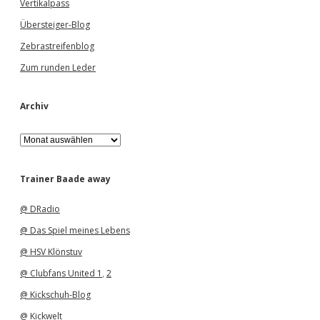
Vertikalpass
Übersteiger-Blog
Zebrastreifenblog
Zum runden Leder
Archiv
A
r
c
h
Trainer Baade away
i
v
@ DRadio
@ Das Spiel meines Lebens
@ HSV Klönstuv
@ Clubfans United 1
,
2
@ Kickschuh-Blog
@ Kickwelt