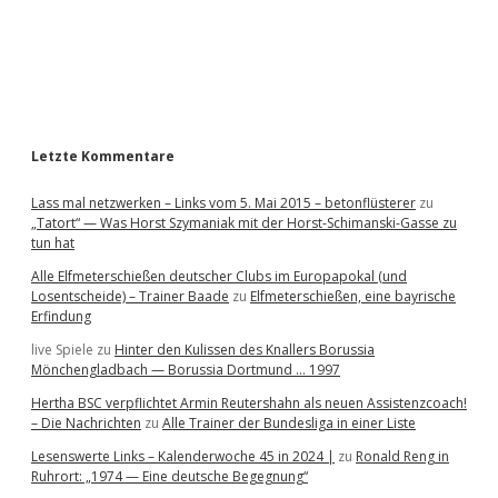
b
a
r
Letzte Kommentare
Lass mal netzwerken – Links vom 5. Mai 2015 – betonflüsterer
zu
„Tatort“ — Was Horst Szymaniak mit der Horst-Schimanski-Gasse zu
tun hat
Alle Elfmeterschießen deutscher Clubs im Europapokal (und
Losentscheide) – Trainer Baade
zu
Elfmeterschießen, eine bayrische
Erfindung
live Spiele
zu
Hinter den Kulissen des Knallers Borussia
Mönchengladbach — Borussia Dortmund … 1997
Hertha BSC verpflichtet Armin Reutershahn als neuen Assistenzcoach!
– Die Nachrichten
zu
Alle Trainer der Bundesliga in einer Liste
Lesenswerte Links – Kalenderwoche 45 in 2024 |
zu
Ronald Reng in
Ruhrort: „1974 — Eine deutsche Begegnung“