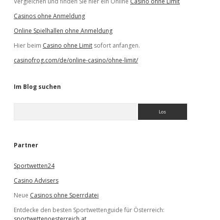
Vergleichen und finden Sie hier ein Online
Casino ohne Limit
Casinos ohne Anmeldung
Online Spielhallen ohne Anmeldung
Hier beim
Casino ohne Limit
sofort anfangen.
casinofrog.com/de/online-casino/ohne-limit/
Im Blog suchen
S
u
c
h
e
Partner
n
Sportwetten24
Casino Advisers
Neue
Casinos ohne Sperrdatei
Entdecke den besten Sportwettenguide für Österreich:
sportwettenoesterreich.at