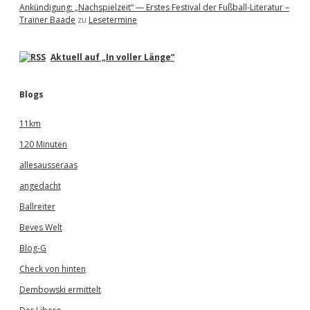
Ankündigung: „Nachspielzeit“ — Erstes Festival der Fußball-Literatur –
Trainer Baade
zu
Lesetermine
Aktuell auf „In voller Länge“
Blogs
11km
120 Minuten
allesausseraas
angedacht
Ballreiter
Beves Welt
Blog-G
Check von hinten
Dembowski ermittelt