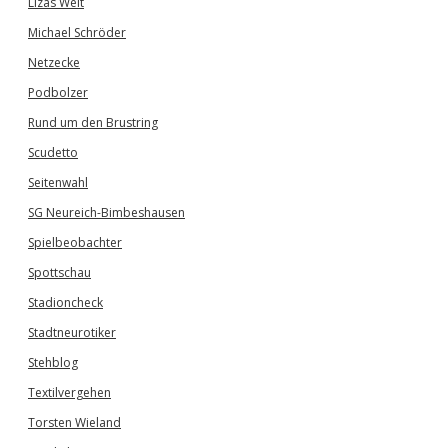
Lizas Welt
Michael Schröder
Netzecke
Podbolzer
Rund um den Brustring
Scudetto
Seitenwahl
SG Neureich-Bimbeshausen
Spielbeobachter
Spottschau
Stadioncheck
Stadtneurotiker
Stehblog
Textilvergehen
Torsten Wieland