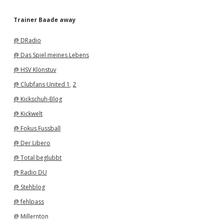
c
h
Trainer Baade away
i
v
@ DRadio
@ Das Spiel meines Lebens
@ HSV Klönstuv
@ Clubfans United 1
,
2
@ Kickschuh-Blog
@ Kickwelt
@ Fokus Fussball
@ Der Libero
@ Total beglubbt
@ Radio DU
@ Stehblog
@ fehlpass
@ Millernton