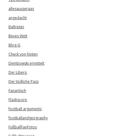
allesausseraas
angedacht
Ballreiter
Beves Welt
Blog-G
Check von hinten
Dembowski ermittelt
Der Libero
Der tödliche Pass
Fanartisch
Flashscore
football arguments
footballandgeography
FußballFanFotos