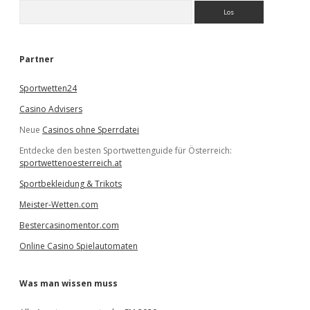
S
u
c
h
e
Partner
n
Sportwetten24
Casino Advisers
Neue
Casinos ohne Sperrdatei
Entdecke den besten Sportwettenguide für Österreich:
sportwettenoesterreich.at
Sportbekleidung & Trikots
Meister-Wetten.com
Bestercasinomentor.com
Online Casino Spielautomaten
Was man wissen muss