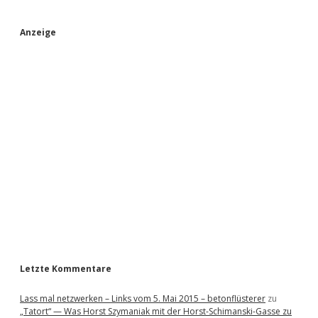
S
Anzeige
i
d
e
b
a
r
Letzte Kommentare
Lass mal netzwerken – Links vom 5. Mai 2015 – betonflüsterer
zu
„Tatort“ — Was Horst Szymaniak mit der Horst-Schimanski-Gasse zu