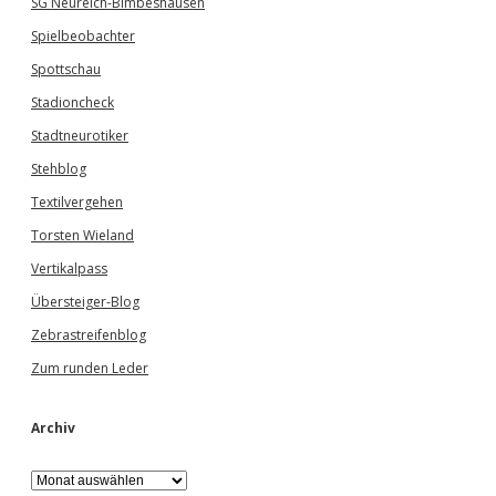
SG Neureich-Bimbeshausen
Spielbeobachter
Spottschau
Stadioncheck
Stadtneurotiker
Stehblog
Textilvergehen
Torsten Wieland
Vertikalpass
Übersteiger-Blog
Zebrastreifenblog
Zum runden Leder
Archiv
A
r