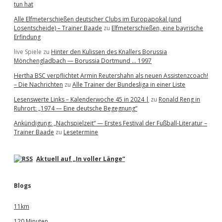
tun hat
Alle Elfmeterschießen deutscher Clubs im Europapokal (und
Losentscheide) – Trainer Baade
zu
Elfmeterschießen, eine bayrische
Erfindung
live Spiele
zu
Hinter den Kulissen des Knallers Borussia
Mönchengladbach — Borussia Dortmund … 1997
Hertha BSC verpflichtet Armin Reutershahn als neuen Assistenzcoach!
– Die Nachrichten
zu
Alle Trainer der Bundesliga in einer Liste
Lesenswerte Links – Kalenderwoche 45 in 2024 |
zu
Ronald Reng in
Ruhrort: „1974 — Eine deutsche Begegnung“
Ankündigung: „Nachspielzeit“ — Erstes Festival der Fußball-Literatur –
Trainer Baade
zu
Lesetermine
Aktuell auf „In voller Länge“
Blogs
11km
120 Minuten