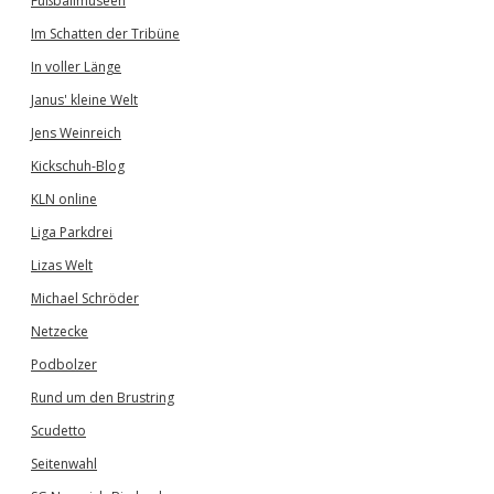
Fußballmuseen
Im Schatten der Tribüne
In voller Länge
Janus' kleine Welt
Jens Weinreich
Kickschuh-Blog
KLN online
Liga Parkdrei
Lizas Welt
Michael Schröder
Netzecke
Podbolzer
Rund um den Brustring
Scudetto
Seitenwahl