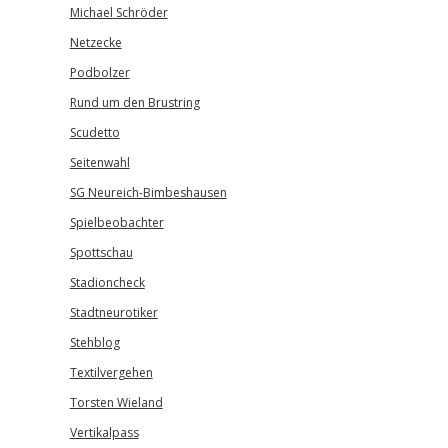
Michael Schröder
Netzecke
Podbolzer
Rund um den Brustring
Scudetto
Seitenwahl
SG Neureich-Bimbeshausen
Spielbeobachter
Spottschau
Stadioncheck
Stadtneurotiker
Stehblog
Textilvergehen
Torsten Wieland
Vertikalpass