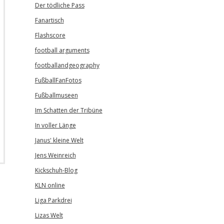
Der tödliche Pass
Fanartisch
Flashscore
football arguments
footballandgeography
FußballFanFotos
Fußballmuseen
Im Schatten der Tribüne
In voller Länge
Janus' kleine Welt
Jens Weinreich
Kickschuh-Blog
KLN online
Liga Parkdrei
Lizas Welt