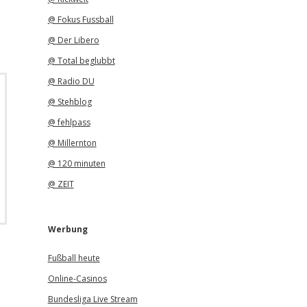
@ Fokus Fussball
@ Der Libero
@ Total beglubbt
@ Radio DU
@ Stehblog
@ fehlpass
@ Millernton
@ 120 minuten
@ ZEIT
Werbung
Fußball heute
Online-Casinos
Bundesliga Live Stream