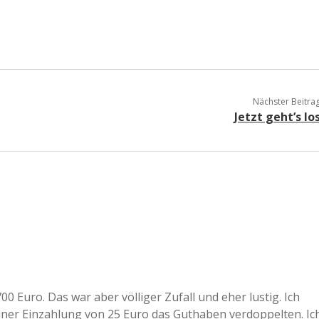
a
a
Nächster Beitra
d
Jetzt geht’s lo
e
0 Euro. Das war aber völliger Zufall und eher lustig. Ich
iner Einzahlung von 25 Euro das Guthaben verdoppelten. Ic