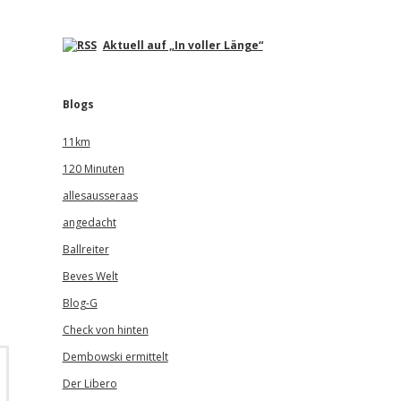
Aktuell auf „In voller Länge“
Blogs
11km
120 Minuten
allesausseraas
angedacht
Ballreiter
Beves Welt
Blog-G
Check von hinten
Dembowski ermittelt
Der Libero