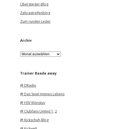
Übersteiger-Blog
Zebrastreifenblog
Zum runden Leder
Archiv
A
r
c
h
i
Trainer Baade away
v
@ DRadio
@ Das Spiel meines Lebens
@ HSV Klönstuv
@ Clubfans United 1
,
2
@ Kickschuh-Blog
@ Kickwelt