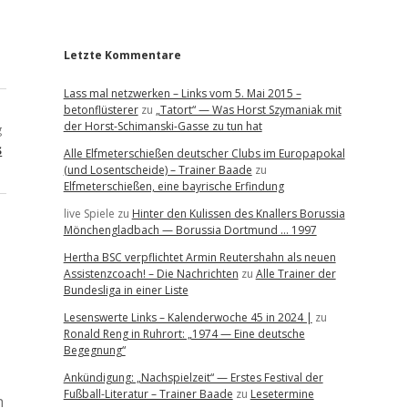
r
Letzte Kommentare
Lass mal netzwerken – Links vom 5. Mai 2015 –
betonflüsterer
zu
„Tatort“ — Was Horst Szymaniak mit
der Horst-Schimanski-Gasse zu tun hat
g
s
Alle Elfmeterschießen deutscher Clubs im Europapokal
(und Losentscheide) – Trainer Baade
zu
Elfmeterschießen, eine bayrische Erfindung
live Spiele
zu
Hinter den Kulissen des Knallers Borussia
Mönchengladbach — Borussia Dortmund … 1997
Hertha BSC verpflichtet Armin Reutershahn als neuen
Assistenzcoach! – Die Nachrichten
zu
Alle Trainer der
Bundesliga in einer Liste
Lesenswerte Links – Kalenderwoche 45 in 2024 |
zu
Ronald Reng in Ruhrort: „1974 — Eine deutsche
Begegnung“
Ankündigung: „Nachspielzeit“ — Erstes Festival der
Fußball-Literatur – Trainer Baade
zu
Lesetermine
h