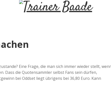
T
r
a
machen
i
n
ustande? Eine Frage, die man sich immer wieder stellt, wen
n. Dass die Quotensammler selbst Fans sein dürfen,
e
tgewinn bei Oddset liegt übrigens bei 36,80 Euro. Kann
r
B