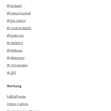
@ Kickwelt
@ Fokus Fussball
@ Der Libero
@ Total beglubbt
@ Radio DU
@ Stehblog
@ fehlpass
@ Millernton
@ 120 minuten
@ ZEIT
Werbung
Fußball heute
Online-Casinos