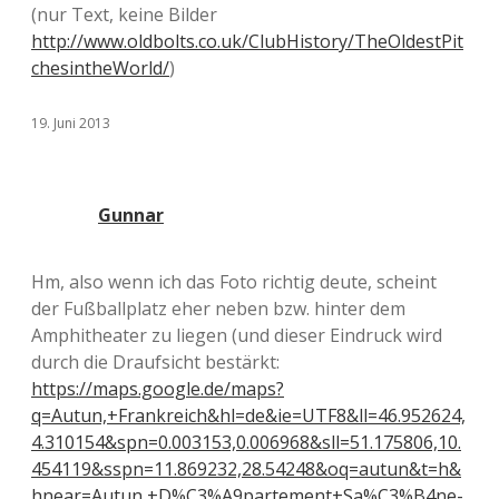
(nur Text, keine Bilder
http://www.oldbolts.co.uk/ClubHistory/TheOldestPit
chesintheWorld/
)
19. Juni 2013
Gunnar
Hm, also wenn ich das Foto richtig deute, scheint
der Fußballplatz eher neben bzw. hinter dem
Amphitheater zu liegen (und dieser Eindruck wird
durch die Draufsicht bestärkt:
https://maps.google.de/maps?
q=Autun,+Frankreich&hl=de&ie=UTF8&ll=46.952624,
4.310154&spn=0.003153,0.006968&sll=51.175806,10.
454119&sspn=11.869232,28.54248&oq=autun&t=h&
hnear=Autun,+D%C3%A9partement+Sa%C3%B4ne-