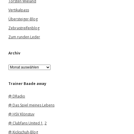
Torsten Wieland
Vertikalpass
Übersteiger-Blog
Zebrastreifenblog
Zum runden Leder
Archiv
A
r
c
h
Trainer Baade away
i
v
@ DRadio
@ Das Spiel meines Lebens
@ HSV Klönstuv
@ Clubfans United 1
,
2
@ Kickschuh-Blog