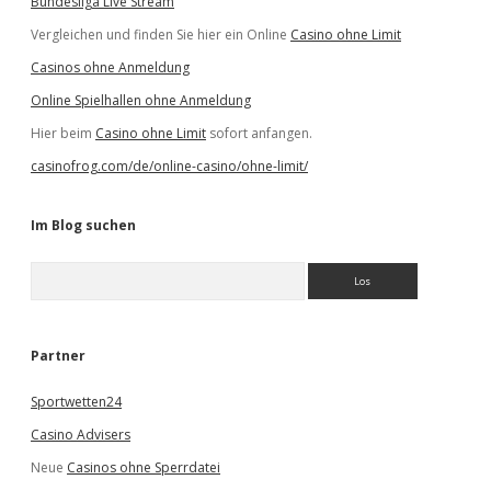
Bundesliga Live Stream
Vergleichen und finden Sie hier ein Online
Casino ohne Limit
Casinos ohne Anmeldung
Online Spielhallen ohne Anmeldung
Hier beim
Casino ohne Limit
sofort anfangen.
casinofrog.com/de/online-casino/ohne-limit/
Im Blog suchen
S
u
c
h
e
Partner
n
Sportwetten24
Casino Advisers
Neue
Casinos ohne Sperrdatei