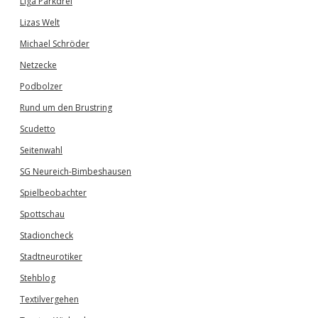
Liga Parkdrei
Lizas Welt
Michael Schröder
Netzecke
Podbolzer
Rund um den Brustring
Scudetto
Seitenwahl
SG Neureich-Bimbeshausen
Spielbeobachter
Spottschau
Stadioncheck
Stadtneurotiker
Stehblog
Textilvergehen