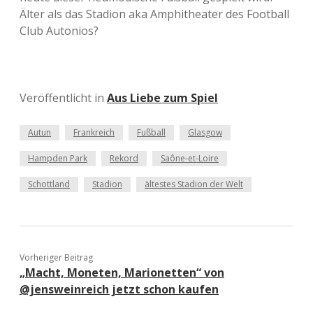
Älter als das Stadion aka Amphitheater des Football
Club Autonios?
Veröffentlicht in
Aus Liebe zum Spiel
Autun
Frankreich
Fußball
Glasgow
Hampden Park
Rekord
Saône-et-Loire
Schottland
Stadion
ältestes Stadion der Welt
Vorheriger Beitrag
„Macht, Moneten, Marionetten“ von
@jensweinreich jetzt schon kaufen