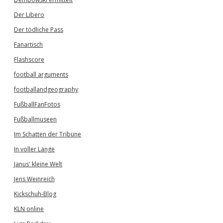
Der Libero
Der tödliche Pass
Fanartisch
Flashscore
football arguments
footballandgeography
FußballFanFotos
Fußballmuseen
Im Schatten der Tribüne
In voller Länge
Janus' kleine Welt
Jens Weinreich
Kickschuh-Blog
KLN online