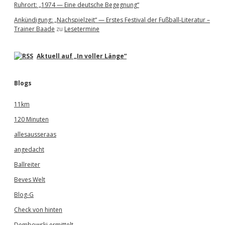
Ruhrort: „1974 — Eine deutsche Begegnung“
Ankündigung: „Nachspielzeit“ — Erstes Festival der Fußball-Literatur –
Trainer Baade
zu
Lesetermine
Aktuell auf „In voller Länge“
Blogs
11km
120 Minuten
allesausseraas
angedacht
Ballreiter
Beves Welt
Blog-G
Check von hinten
Dembowski ermittelt