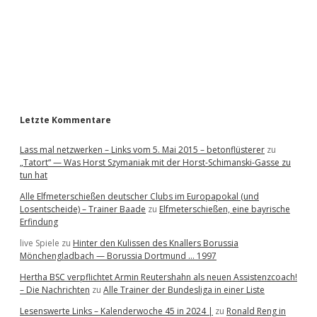
b
a
r
Letzte Kommentare
Lass mal netzwerken – Links vom 5. Mai 2015 – betonflüsterer
zu
„Tatort“ — Was Horst Szymaniak mit der Horst-Schimanski-Gasse zu
tun hat
Alle Elfmeterschießen deutscher Clubs im Europapokal (und
Losentscheide) – Trainer Baade
zu
Elfmeterschießen, eine bayrische
Erfindung
live Spiele
zu
Hinter den Kulissen des Knallers Borussia
Mönchengladbach — Borussia Dortmund … 1997
Hertha BSC verpflichtet Armin Reutershahn als neuen Assistenzcoach!
– Die Nachrichten
zu
Alle Trainer der Bundesliga in einer Liste
Lesenswerte Links – Kalenderwoche 45 in 2024 |
zu
Ronald Reng in