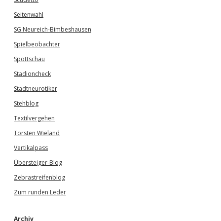
Seitenwahl
SG Neureich-Bimbeshausen
Spielbeobachter
Spottschau
Stadioncheck
Stadtneurotiker
Stehblog
Textilvergehen
Torsten Wieland
Vertikalpass
Übersteiger-Blog
Zebrastreifenblog
Zum runden Leder
Archiv