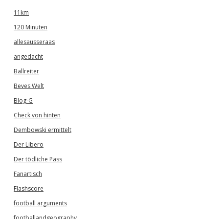
11km
120 Minuten
allesausseraas
angedacht
Ballreiter
Beves Welt
Blog-G
Check von hinten
Dembowski ermittelt
Der Libero
Der tödliche Pass
Fanartisch
Flashscore
football arguments
footballandgeography