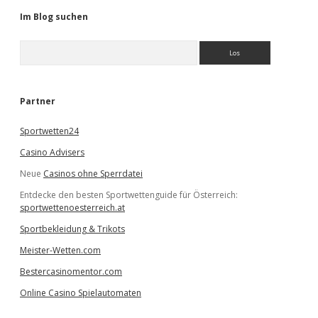
Im Blog suchen
S
u
c
h
e
Partner
n
Sportwetten24
Casino Advisers
Neue
Casinos ohne Sperrdatei
Entdecke den besten Sportwettenguide für Österreich:
sportwettenoesterreich.at
Sportbekleidung & Trikots
Meister-Wetten.com
Bestercasinomentor.com
Online Casino Spielautomaten