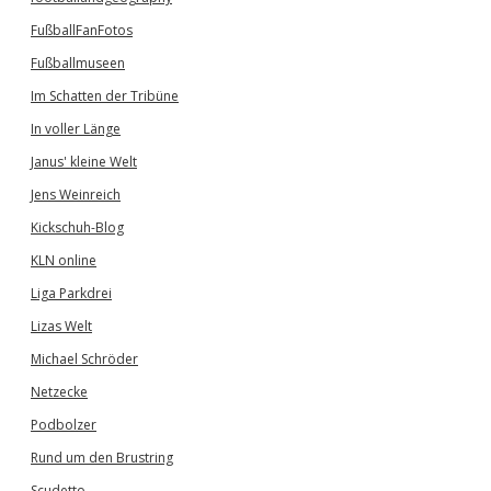
FußballFanFotos
Fußballmuseen
Im Schatten der Tribüne
In voller Länge
Janus' kleine Welt
Jens Weinreich
Kickschuh-Blog
KLN online
Liga Parkdrei
Lizas Welt
Michael Schröder
Netzecke
Podbolzer
Rund um den Brustring
Scudetto