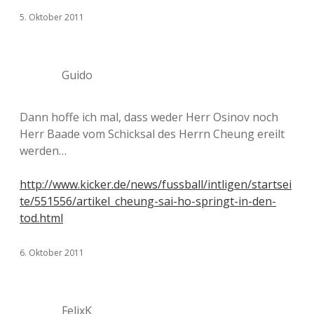
5. Oktober 2011
Guido
Dann hoffe ich mal, dass weder Herr Osinov noch
Herr Baade vom Schicksal des Herrn Cheung ereilt
werden…
http://www.kicker.de/news/fussball/intligen/startsei
te/551556/artikel_cheung-sai-ho-springt-in-den-
tod.html
6. Oktober 2011
FelixK