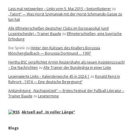
Lass mal netzwerken – Links vom 5. Mai 2015 – betonflüsterer
zu
„Tatort“ — Was Horst Szymaniak mit der Horst-Schimanski-Gasse zu
tun hat
Alle Elfmeterschießen deutscher Clubs im Europapokal (und
Losentscheide) – Trainer Baade
zu
Elfmeterschießen, eine bayrische
Erfindung
live Spiele
zu
Hinter den Kulissen des Knallers Borussia
Mönchengladbach — Borussia Dortmund … 1997
Hertha BSC verpflichtet Armin Reutershahn als neuen Assistenzcoach!
– Die Nachrichten
zu
Alle Trainer der Bundesliga in einer Liste
Lesenswerte Links – Kalenderwoche 45 in 2024 |
zu
Ronald Reng in
Ruhrort: „1974 — Eine deutsche Begegnung“
Ankündigung: „Nachspielzeit“ — Erstes Festival der Fußball-Literatur –
Trainer Baade
zu
Lesetermine
Aktuell auf „In voller Länge“
Blogs