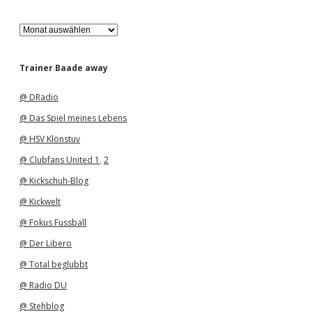
A
r
c
h
Trainer Baade away
i
v
@ DRadio
@ Das Spiel meines Lebens
@ HSV Klönstuv
@ Clubfans United 1
,
2
@ Kickschuh-Blog
@ Kickwelt
@ Fokus Fussball
@ Der Libero
@ Total beglubbt
@ Radio DU
@ Stehblog