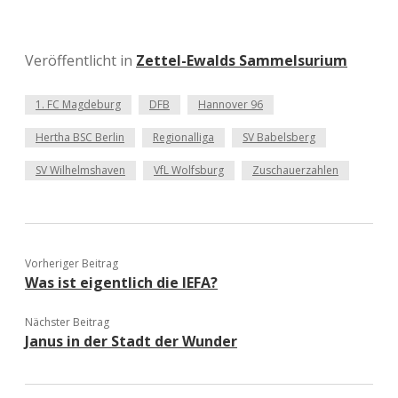
Veröffentlicht in
Zettel-Ewalds Sammelsurium
1. FC Magdeburg
DFB
Hannover 96
Hertha BSC Berlin
Regionalliga
SV Babelsberg
SV Wilhelmshaven
VfL Wolfsburg
Zuschauerzahlen
Vorheriger Beitrag
Was ist eigentlich die IEFA?
Nächster Beitrag
Janus in der Stadt der Wunder