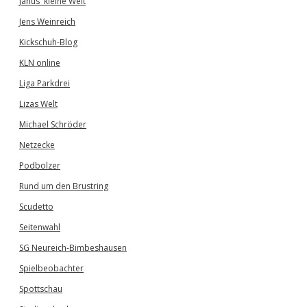
Janus' kleine Welt
Jens Weinreich
Kickschuh-Blog
KLN online
Liga Parkdrei
Lizas Welt
Michael Schröder
Netzecke
Podbolzer
Rund um den Brustring
Scudetto
Seitenwahl
SG Neureich-Bimbeshausen
Spielbeobachter
Spottschau