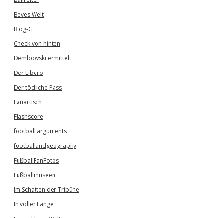
Beves Welt
Blog-G
Check von hinten
Dembowski ermittelt
Der Libero
Der tödliche Pass
Fanartisch
Flashscore
football arguments
footballandgeography
FußballFanFotos
Fußballmuseen
Im Schatten der Tribüne
In voller Länge