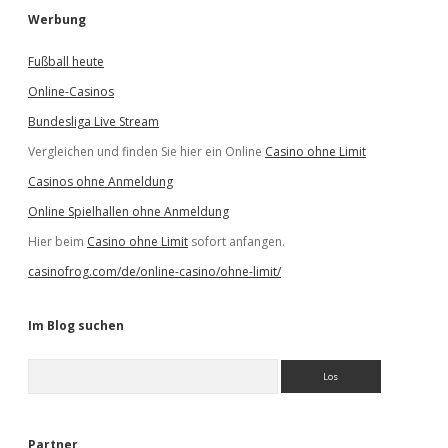
Werbung
Fußball heute
Online-Casinos
Bundesliga Live Stream
Vergleichen und finden Sie hier ein Online
Casino ohne Limit
Casinos ohne Anmeldung
Online Spielhallen ohne Anmeldung
Hier beim
Casino ohne Limit
sofort anfangen.
casinofrog.com/de/online-casino/ohne-limit/
Im Blog suchen
S
u
c
h
e
Partner