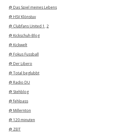
@ Das Spiel meines Lebens
@ HSV Klönstuv
@ Clubfans United 1
,
2
@ Kickschuh-Blog
@ Kickwelt
@ Fokus Fussball
@ Der Libero
@ Total beglubbt
@ Radio DU
@ Stehblog
@ fehlpass
@ Millernton
@ 120 minuten
@ ZEIT