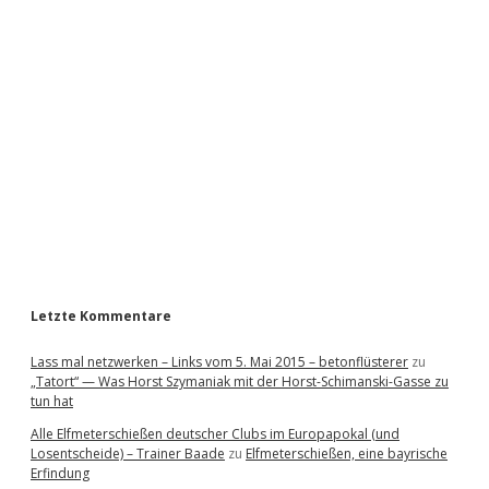
i
d
e
b
a
r
Letzte Kommentare
Lass mal netzwerken – Links vom 5. Mai 2015 – betonflüsterer
zu
„Tatort“ — Was Horst Szymaniak mit der Horst-Schimanski-Gasse zu
tun hat
Alle Elfmeterschießen deutscher Clubs im Europapokal (und
Losentscheide) – Trainer Baade
zu
Elfmeterschießen, eine bayrische
Erfindung