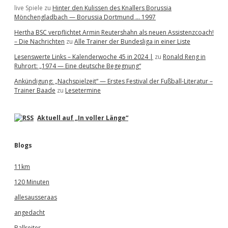
live Spiele
zu
Hinter den Kulissen des Knallers Borussia
Mönchengladbach — Borussia Dortmund … 1997
Hertha BSC verpflichtet Armin Reutershahn als neuen Assistenzcoach!
– Die Nachrichten
zu
Alle Trainer der Bundesliga in einer Liste
Lesenswerte Links – Kalenderwoche 45 in 2024 |
zu
Ronald Reng in
Ruhrort: „1974 — Eine deutsche Begegnung“
Ankündigung: „Nachspielzeit“ — Erstes Festival der Fußball-Literatur –
Trainer Baade
zu
Lesetermine
Aktuell auf „In voller Länge“
Blogs
11km
120 Minuten
allesausseraas
angedacht
Ballreiter