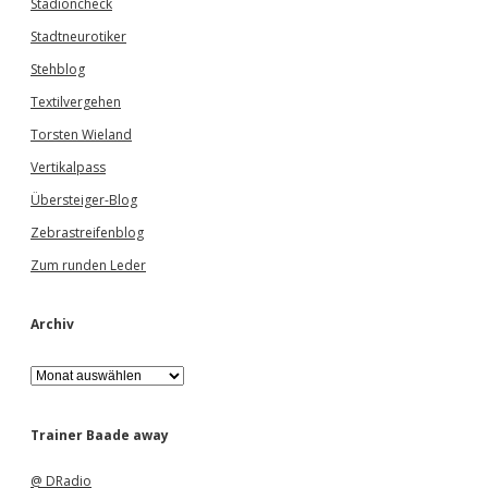
Stadioncheck
Stadtneurotiker
Stehblog
Textilvergehen
Torsten Wieland
Vertikalpass
Übersteiger-Blog
Zebrastreifenblog
Zum runden Leder
Archiv
A
r
c
h
Trainer Baade away
i
v
@ DRadio