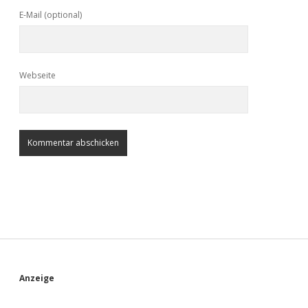
E-Mail (optional)
Webseite
S
Anzeige