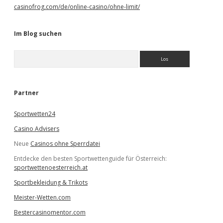
casinofrog.com/de/online-casino/ohne-limit/
Im Blog suchen
S
u
c
h
e
Partner
n
Sportwetten24
Casino Advisers
Neue
Casinos ohne Sperrdatei
Entdecke den besten Sportwettenguide für Österreich:
sportwettenoesterreich.at
Sportbekleidung & Trikots
Meister-Wetten.com
Bestercasinomentor.com