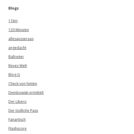
Blogs
11km
120 Minuten
allesausseraas
angedacht
Ballreiter
Beves Welt
Blog-G
Check von hinten
Dembowski ermittelt
Der Libero
Der tödliche Pass
Fanartisch
Flashscore