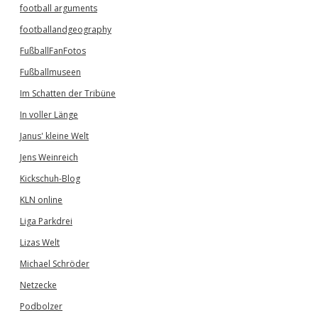
football arguments
footballandgeography
FußballFanFotos
Fußballmuseen
Im Schatten der Tribüne
In voller Länge
Janus' kleine Welt
Jens Weinreich
Kickschuh-Blog
KLN online
Liga Parkdrei
Lizas Welt
Michael Schröder
Netzecke
Podbolzer