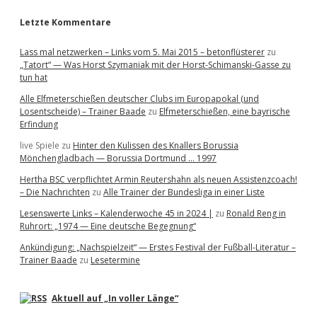
Letzte Kommentare
Lass mal netzwerken – Links vom 5. Mai 2015 – betonflüsterer
zu
„Tatort“ — Was Horst Szymaniak mit der Horst-Schimanski-Gasse zu
tun hat
Alle Elfmeterschießen deutscher Clubs im Europapokal (und
Losentscheide) – Trainer Baade
zu
Elfmeterschießen, eine bayrische
Erfindung
live Spiele
zu
Hinter den Kulissen des Knallers Borussia
Mönchengladbach — Borussia Dortmund … 1997
Hertha BSC verpflichtet Armin Reutershahn als neuen Assistenzcoach!
– Die Nachrichten
zu
Alle Trainer der Bundesliga in einer Liste
Lesenswerte Links – Kalenderwoche 45 in 2024 |
zu
Ronald Reng in
Ruhrort: „1974 — Eine deutsche Begegnung“
Ankündigung: „Nachspielzeit“ — Erstes Festival der Fußball-Literatur –
Trainer Baade
zu
Lesetermine
Aktuell auf „In voller Länge“