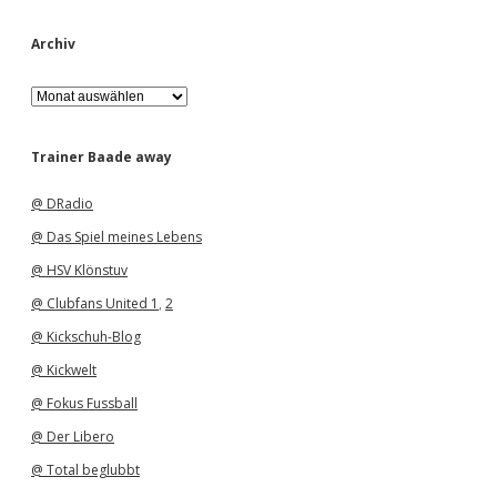
Archiv
A
r
c
h
Trainer Baade away
i
v
@ DRadio
@ Das Spiel meines Lebens
@ HSV Klönstuv
@ Clubfans United 1
,
2
@ Kickschuh-Blog
@ Kickwelt
@ Fokus Fussball
@ Der Libero
@ Total beglubbt