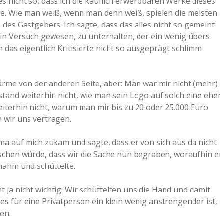
es nicht so, dass ich die käuflich erwerbbaren Werke dieses
e. Wie man weiß, wenn man denn weiß, spielen die meisten
des Gastgebers. Ich sagte, dass das alles nicht so gemeint
ein Versuch gewesen, zu unterhalten, der ein wenig übers
 das eigentlich Kritisierte nicht so ausgeprägt schlimm
rme von der anderen Seite, aber: Man war mir nicht (mehr)
stand weiterhin nicht, wie man sein Logo auf solch eine ehe
eiterhin nicht, warum man mir bis zu 20 oder 25.000 Euro
 wir uns vertragen.
ma auf mich zukam und sagte, dass er von sich aus da nicht
schen würde, dass wir die Sache nun begraben, woraufhin e
nahm und schüttelte.
 ja nicht wichtig: Wir schüttelten uns die Hand und damit
es für eine Privatperson ein klein wenig anstrengender ist,
en.