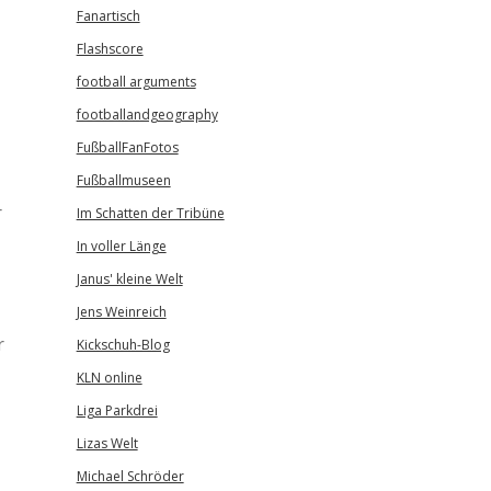
Fanartisch
Flashscore
football arguments
footballandgeography
FußballFanFotos
Fußballmuseen
r
Im Schatten der Tribüne
In voller Länge
Janus' kleine Welt
Jens Weinreich
r
Kickschuh-Blog
KLN online
Liga Parkdrei
Lizas Welt
Michael Schröder