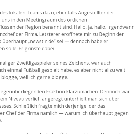
des lokalen Teams dazu, ebenfalls Angestellter der
en uns in den Meetingraum des örtlichen
üssen der Region benannt sind. Hallo, ja, hallo. Irgendwan
zchef der Firma. Letzterer eröffnete mir zu Beginn der
as überhaupt „newstin.de“ sei — dennoch habe er
 solle. Er grinste dabei.
aliger Zweitligaspieler seines Zeichens, war auch
h einmal Fußball gespielt habe, es aber nicht allzu weit
 blogge, weil ich gerne blogge.
r gegenüberliegenden Fraktion klarzumachen. Dennoch war
em Niveau verlief, angeregt unterhielt man sich über
ses. Schließlich fragte mich derjenige, der das
r Chef der Firma nämlich — warum ich überhaupt gegen
.