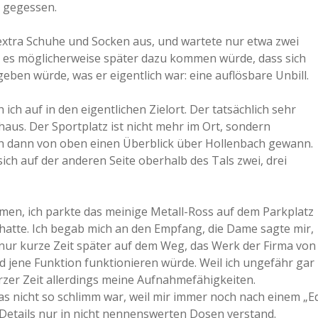
s gegessen.
 extra Schuhe und Socken aus, und wartete nur etwa zwei
 es möglicherweise später dazu kommen würde, dass sich
geben würde, was er eigentlich war: eine auflösbare Unbill.
ch auf in den eigentlichen Zielort. Der tatsächlich sehr
nhaus. Der Sportplatz ist nicht mehr im Ort, sondern
ich dann von oben einen Überblick über Hollenbach gewann.
 sich auf der anderen Seite oberhalb des Tals zwei, drei
en, ich parkte das meinige Metall-Ross auf dem Parkplatz
 hatte. Ich begab mich an den Empfang, die Dame sagte mir,
 nur kurze Zeit später auf dem Weg, das Werk der Firma von
nd jene Funktion funktionieren würde. Weil ich ungefähr gar
rzer Zeit allerdings meine Aufnahmefähigkeiten.
s nicht so schlimm war, weil mir immer noch nach einem „E
 Details nur in nicht nennenswerten Dosen verstand.