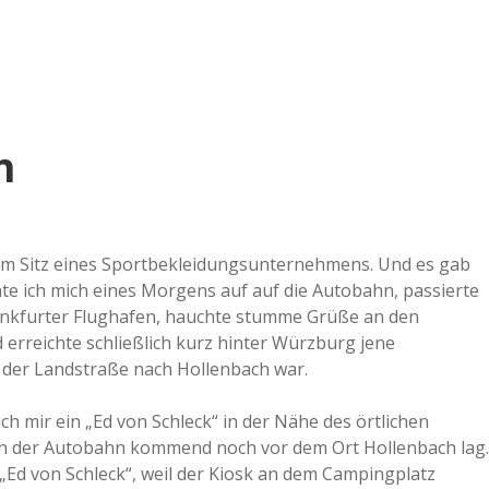
e
r
B
h
a
a
dem Sitz eines Sportbekleidungsunternehmens. Und es gab
e ich mich eines Morgens auf auf die Autobahn, passierte
d
ankfurter Flughafen, hauchte stumme Grüße an den
erreichte schließlich kurz hinter Würzburg jene
e
f der Landstraße nach Hollenbach war.
 ich mir ein „Ed von Schleck“ in der Nähe des örtlichen
on der Autobahn kommend noch vor dem Ort Hollenbach lag.
 „Ed von Schleck“, weil der Kiosk an dem Campingplatz