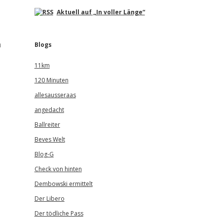
Aktuell auf „In voller Länge“
n
Blogs
11km
120 Minuten
allesausseraas
angedacht
Ballreiter
Beves Welt
Blog-G
Check von hinten
Dembowski ermittelt
Der Libero
Der tödliche Pass