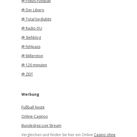
@ Fokus Fussball
@ Der Libero
@ Total beglubbt
@ Radio DU
@ Stehblog
@ fehlpass
@ Millernton
@ 120 minuten
@ ZEIT
Werbung
Fußball heute
Online-Casinos
Bundesliga Live Stream
Vergleichen und finden Sie hier ein Online
Casino ohne