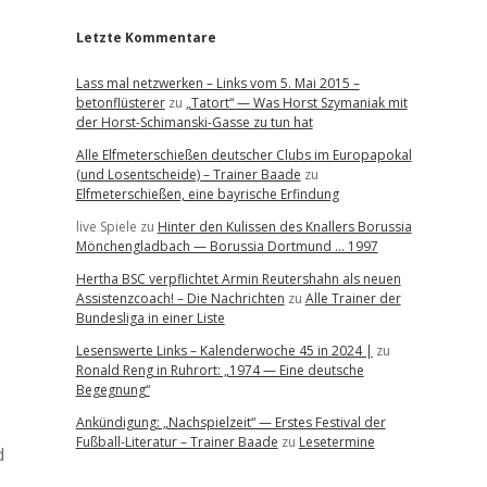
Letzte Kommentare
Lass mal netzwerken – Links vom 5. Mai 2015 –
betonflüsterer
zu
„Tatort“ — Was Horst Szymaniak mit
der Horst-Schimanski-Gasse zu tun hat
Alle Elfmeterschießen deutscher Clubs im Europapokal
(und Losentscheide) – Trainer Baade
zu
Elfmeterschießen, eine bayrische Erfindung
live Spiele
zu
Hinter den Kulissen des Knallers Borussia
Mönchengladbach — Borussia Dortmund … 1997
Hertha BSC verpflichtet Armin Reutershahn als neuen
Assistenzcoach! – Die Nachrichten
zu
Alle Trainer der
Bundesliga in einer Liste
Lesenswerte Links – Kalenderwoche 45 in 2024 |
zu
Ronald Reng in Ruhrort: „1974 — Eine deutsche
Begegnung“
Ankündigung: „Nachspielzeit“ — Erstes Festival der
Fußball-Literatur – Trainer Baade
zu
Lesetermine
d