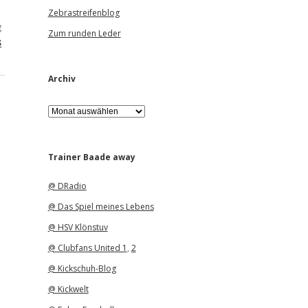
Zebrastreifenblog
g
Zum runden Leder
s
Archiv
A
r
c
h
i
Trainer Baade away
v
@ DRadio
@ Das Spiel meines Lebens
@ HSV Klönstuv
@ Clubfans United 1
,
2
@ Kickschuh-Blog
@ Kickwelt