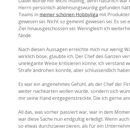
Dabei wurde mir leicht mulmig, denn natürlich war 
Herrn persönlich ablehnungswürdig gefunden hätt
Teams in
meiner schönen Hobbyliga
mit Produkten 
gewesen sei. Nicht
so
gemeint gewesen sei. Es sei 
Ziel hinausgeschossen sei. Wenngleich ich weiterhin
fände.
Nach diesen Aussagen erreichte mich nur wenig Wä
wirklich böse, glaubte ich. Der Chef des Ganzen ver
unelegante Weise kritisieren könne; ich verstand w
Strafe androhen konnte, aber schlussendlich haben
Es war ein angenehmes Gefühl, als der Chef der Fir
weiter nachkarten wollen würde, sondern sich wün
mir seine Hand entgegenstreckte. Die ich gerne an
All das, was vorher passiert war, war in dem Moment
war diese Sache nun endgültig erledigt. Wenn auch 
so etwas durchzuexerzieren, als für ein Unternehm