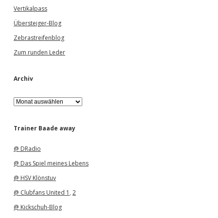
Vertikalpass
Übersteiger-Blog
Zebrastreifenblog
Zum runden Leder
Archiv
A
r
c
h
Trainer Baade away
i
v
@ DRadio
@ Das Spiel meines Lebens
@ HSV Klönstuv
@ Clubfans United 1
,
2
@ Kickschuh-Blog