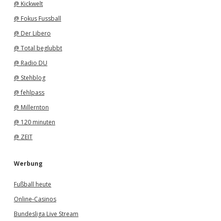
@ Kickwelt
@ Fokus Fussball
@ Der Libero
@ Total beglubbt
@ Radio DU
@ Stehblog
@ fehlpass
@ Millernton
@ 120 minuten
@ ZEIT
Werbung
Fußball heute
Online-Casinos
Bundesliga Live Stream