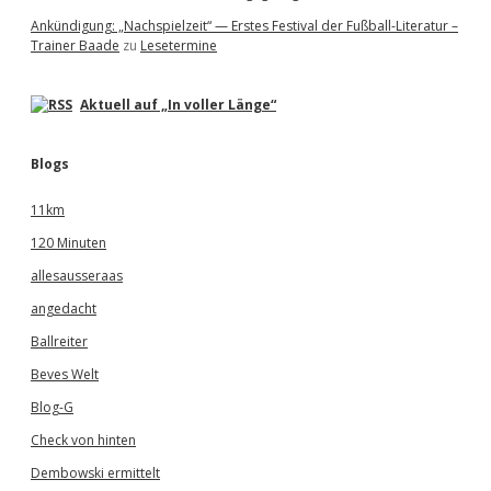
Ankündigung: „Nachspielzeit“ — Erstes Festival der Fußball-Literatur –
Trainer Baade
zu
Lesetermine
Aktuell auf „In voller Länge“
Blogs
11km
120 Minuten
allesausseraas
angedacht
Ballreiter
Beves Welt
Blog-G
Check von hinten
Dembowski ermittelt