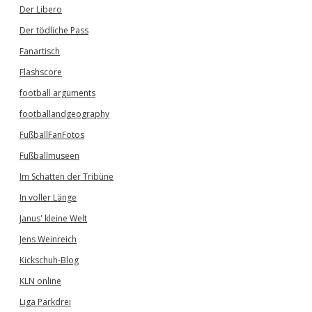
Der Libero
Der tödliche Pass
Fanartisch
Flashscore
football arguments
footballandgeography
FußballFanFotos
Fußballmuseen
Im Schatten der Tribüne
In voller Länge
Janus' kleine Welt
Jens Weinreich
Kickschuh-Blog
KLN online
Liga Parkdrei