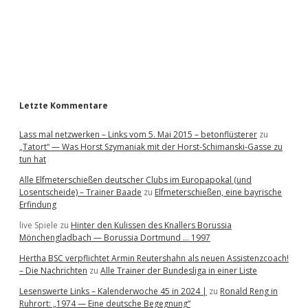
b
a
r
Letzte Kommentare
Lass mal netzwerken – Links vom 5. Mai 2015 – betonflüsterer
zu
„Tatort“ — Was Horst Szymaniak mit der Horst-Schimanski-Gasse zu
tun hat
Alle Elfmeterschießen deutscher Clubs im Europapokal (und
Losentscheide) – Trainer Baade
zu
Elfmeterschießen, eine bayrische
Erfindung
live Spiele
zu
Hinter den Kulissen des Knallers Borussia
Mönchengladbach — Borussia Dortmund … 1997
Hertha BSC verpflichtet Armin Reutershahn als neuen Assistenzcoach!
– Die Nachrichten
zu
Alle Trainer der Bundesliga in einer Liste
Lesenswerte Links – Kalenderwoche 45 in 2024 |
zu
Ronald Reng in
Ruhrort: „1974 — Eine deutsche Begegnung“