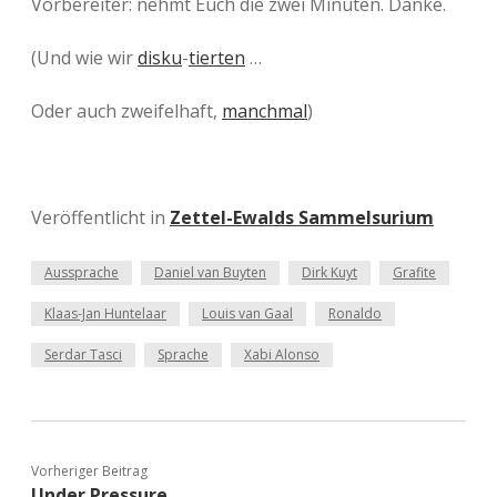
Vorbereiter: nehmt Euch die zwei Minuten. Danke.
(Und wie wir
disku
-
tierten
…
Oder auch zweifelhaft,
manchmal
)
Veröffentlicht in
Zettel-Ewalds Sammelsurium
Aussprache
Daniel van Buyten
Dirk Kuyt
Grafite
Klaas-Jan Huntelaar
Louis van Gaal
Ronaldo
Serdar Tasci
Sprache
Xabi Alonso
Vorheriger Beitrag
Under Pressure