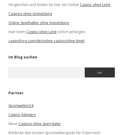
Vergleichen und finden Sie hier ein Online
Casino ohne Limit
Casinos ohne Anmeldung
Online Spielhallen ohne Anmeldung
Hier beim
Casino ohne Limit
sofort anfangen.
casinofrog.com/de/online-casino/ohne-limit/
Im Blog suchen
S
u
c
h
e
Partner
n
Sportwetten24
Casino Advisers
Neue
Casinos ohne Sperrdatei
Entdecke den besten Sportwettenguide für Österreich: