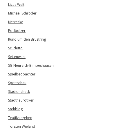
Lizas Welt
Michael Schröder
Netzecke
Podbolzer
Rund um den Brustring
Scudetto
Seitenwahl
SG Neureich-Bimbeshausen
Spielbeobachter
Spottschau
Stadioncheck
Stadtneurotiker
Stehblog
Textilvergehen
Torsten Wieland