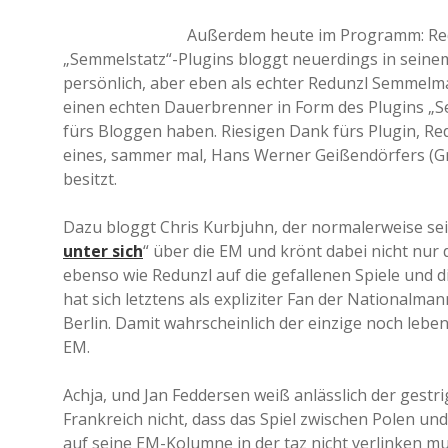
Außerdem heute im Programm: Red
„Semmelstatz“-Plugins bloggt neuerdings in sein
persönlich, aber eben als echter Redunzl Semmelma
einen echten Dauerbrenner in Form des Plugins „Se
fürs Bloggen haben. Riesigen Dank fürs Plugin, Red
eines, sammer mal, Hans Werner Geißendörfers (Gr
besitzt.
Dazu bloggt Chris Kurbjuhn, der normalerweise se
unter sich
“ über die EM und krönt dabei nicht nur d
ebenso wie Redunzl auf die gefallenen Spiele und d
hat sich letztens als expliziter Fan der Nationalma
Berlin. Damit wahrscheinlich der einzige noch leben
EM.
Achja, und Jan Feddersen weiß anlässlich der ges
Frankreich nicht, dass das Spiel zwischen Polen u
auf seine EM-Kolumne in der taz nicht verlinken mu