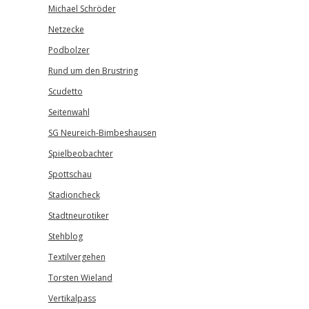
Michael Schröder
Netzecke
Podbolzer
Rund um den Brustring
Scudetto
Seitenwahl
SG Neureich-Bimbeshausen
Spielbeobachter
Spottschau
Stadioncheck
Stadtneurotiker
Stehblog
Textilvergehen
Torsten Wieland
Vertikalpass