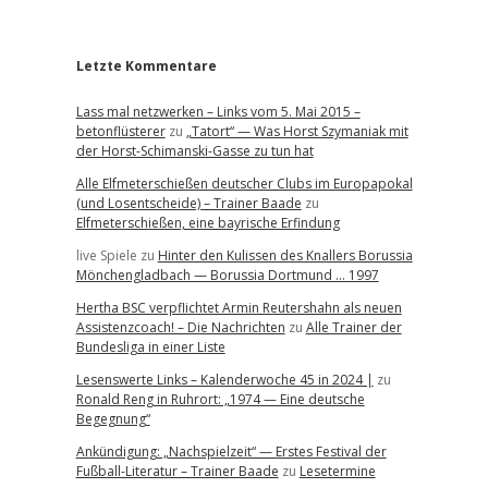
r
Letzte Kommentare
Lass mal netzwerken – Links vom 5. Mai 2015 –
betonflüsterer
zu
„Tatort“ — Was Horst Szymaniak mit
der Horst-Schimanski-Gasse zu tun hat
Alle Elfmeterschießen deutscher Clubs im Europapokal
(und Losentscheide) – Trainer Baade
zu
Elfmeterschießen, eine bayrische Erfindung
live Spiele
zu
Hinter den Kulissen des Knallers Borussia
Mönchengladbach — Borussia Dortmund … 1997
Hertha BSC verpflichtet Armin Reutershahn als neuen
Assistenzcoach! – Die Nachrichten
zu
Alle Trainer der
Bundesliga in einer Liste
Lesenswerte Links – Kalenderwoche 45 in 2024 |
zu
Ronald Reng in Ruhrort: „1974 — Eine deutsche
Begegnung“
Ankündigung: „Nachspielzeit“ — Erstes Festival der
Fußball-Literatur – Trainer Baade
zu
Lesetermine