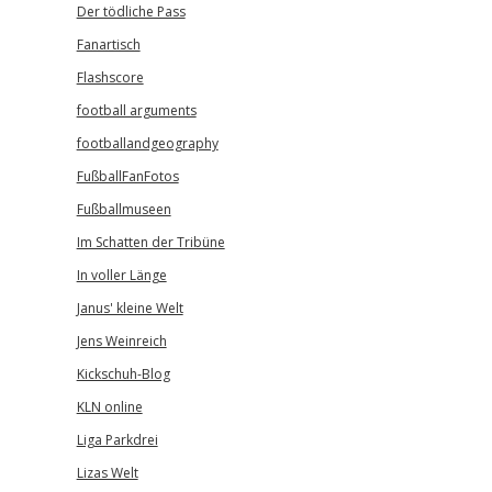
Der tödliche Pass
Fanartisch
Flashscore
football arguments
footballandgeography
FußballFanFotos
Fußballmuseen
Im Schatten der Tribüne
In voller Länge
Janus' kleine Welt
Jens Weinreich
Kickschuh-Blog
KLN online
Liga Parkdrei
Lizas Welt