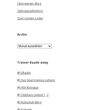
Übersteiger-Blog
Zebrastreifenblog
Zum runden Leder
Archiv
A
r
c
h
i
Trainer Baade away
v
@ DRadio
@ Das Spiel meines Lebens
@ HSV Klönstuv
@ Clubfans United 1
,
2
@ Kickschuh-Blog
@ Kickwelt