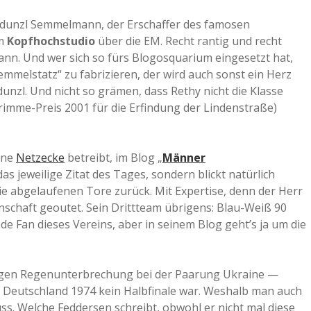
a
unzl Semmelmann, der Erschaffer des famosen
em
Kopfhochstudio
über die EM. Recht rantig und recht
nn. Und wer sich so fürs Blogosquarium eingesetzt hat,
a
mmelstatz“ zu fabrizieren, der wird auch sonst ein Herz
unzl. Und nicht so grämen, dass Rethy nicht die Klasse
d
imme-Preis 2001 für die Erfindung der Lindenstraße)
e
ine
Netzecke
betreibt, im Blog „
Männer
as jeweilige Zitat des Tages, sondern blickt natürlich
ie abgelaufenen Tore zurück. Mit Expertise, denn der Herr
nnschaft geoutet. Sein Drittteam übrigens: Blau-Weiß 90
de Fan dieses Vereins, aber in seinem Blog geht’s ja um die
trigen Regenunterbrechung bei der Paarung Ukraine —
nd Deutschland 1974 kein Halbfinale war. Weshalb man auch
ss. Welche Feddersen schreibt, obwohl er nicht mal diese