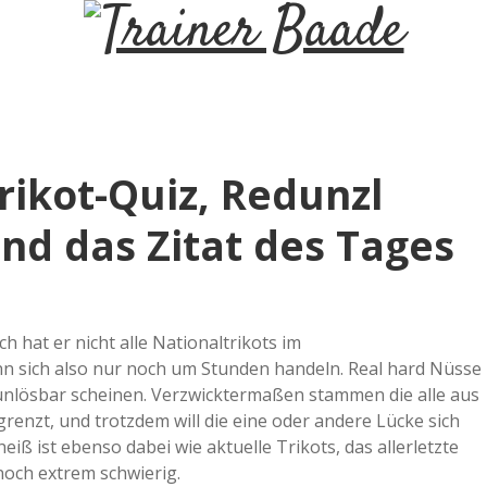
T
r
a
rikot-Quiz, Redunzl
i
nd das Zitat des Tages
n
e
ch hat er nicht alle Nationaltrikots im
nn sich also nur noch um Stunden handeln. Real hard Nüsse
r
 unlösbar scheinen. Verzwicktermaßen stammen die alle aus
renzt, und trotzdem will die eine oder andere Lücke sich
heiß ist ebenso dabei wie aktuelle Trikots, das allerletzte
B
noch extrem schwierig.