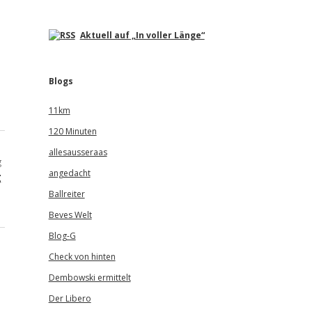
Aktuell auf „In voller Länge“
Blogs
11km
120 Minuten
allesausseraas
g
angedacht
g
Ballreiter
Beves Welt
Blog-G
Check von hinten
Dembowski ermittelt
Der Libero