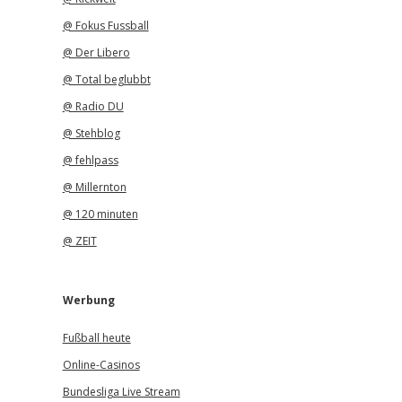
@ Fokus Fussball
@ Der Libero
@ Total beglubbt
@ Radio DU
@ Stehblog
@ fehlpass
@ Millernton
@ 120 minuten
@ ZEIT
Werbung
Fußball heute
Online-Casinos
Bundesliga Live Stream