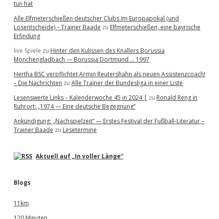
tun hat
Alle Elfmeterschießen deutscher Clubs im Europapokal (und
Losentscheide) – Trainer Baade
zu
Elfmeterschießen, eine bayrische
Erfindung
live Spiele
zu
Hinter den Kulissen des Knallers Borussia
Mönchengladbach — Borussia Dortmund … 1997
Hertha BSC verpflichtet Armin Reutershahn als neuen Assistenzcoach!
– Die Nachrichten
zu
Alle Trainer der Bundesliga in einer Liste
Lesenswerte Links – Kalenderwoche 45 in 2024 |
zu
Ronald Reng in
Ruhrort: „1974 — Eine deutsche Begegnung“
Ankündigung: „Nachspielzeit“ — Erstes Festival der Fußball-Literatur –
Trainer Baade
zu
Lesetermine
Aktuell auf „In voller Länge“
Blogs
11km
120 Minuten