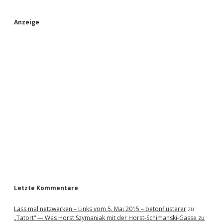
S
Anzeige
i
d
e
b
a
r
Letzte Kommentare
Lass mal netzwerken – Links vom 5. Mai 2015 – betonflüsterer
zu
„Tatort“ — Was Horst Szymaniak mit der Horst-Schimanski-Gasse zu