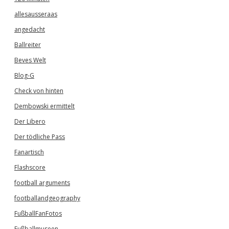
allesausseraas
angedacht
Ballreiter
Beves Welt
Blog-G
Check von hinten
Dembowski ermittelt
Der Libero
Der tödliche Pass
Fanartisch
Flashscore
football arguments
footballandgeography
FußballFanFotos
Fußballmuseen