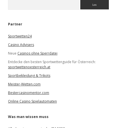
S
u
c
h
e
Partner
n
Sportwetten24
Casino Advisers
Neue
Casinos ohne Sperrdatei
Entdecke den besten Sportwettenguide für Österreich:
sportwettenoesterreich.at
Sportbekleidung & Trikots
Meister-Wetten.com
Bestercasinomentor.com
Online Casino Spielautomaten
Was man wissen muss