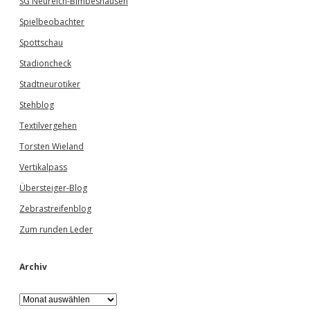
SG Neureich-Bimbeshausen
Spielbeobachter
Spottschau
Stadioncheck
Stadtneurotiker
Stehblog
Textilvergehen
Torsten Wieland
Vertikalpass
Übersteiger-Blog
Zebrastreifenblog
Zum runden Leder
Archiv
A
r