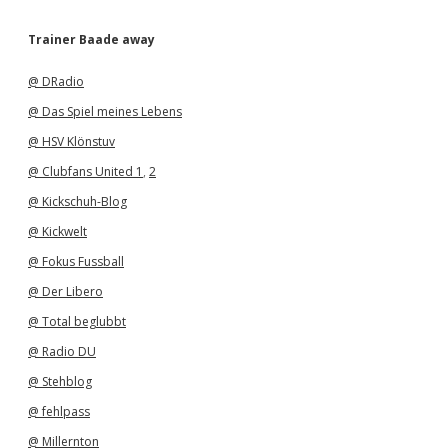
c
h
Trainer Baade away
i
v
@ DRadio
@ Das Spiel meines Lebens
@ HSV Klönstuv
@ Clubfans United 1
,
2
@ Kickschuh-Blog
@ Kickwelt
@ Fokus Fussball
@ Der Libero
@ Total beglubbt
@ Radio DU
@ Stehblog
@ fehlpass
@ Millernton