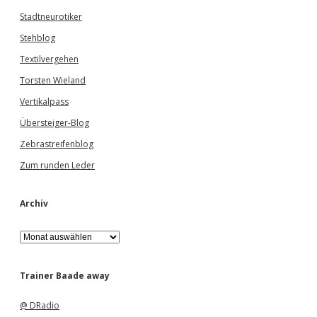
Stadtneurotiker
Stehblog
Textilvergehen
Torsten Wieland
Vertikalpass
Übersteiger-Blog
Zebrastreifenblog
Zum runden Leder
Archiv
A
r
c
h
Trainer Baade away
i
v
@ DRadio