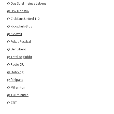
@ Das Spiel meines Lebens
@ HSV Klönstuv
@ Clubfans United 1
,
2
@ Kickschuh-Blog
@ Kickwelt
@ Fokus Fussball
@ Der Libero
@ Total beglubbt
@ Radio DU
@ Stehblog
@ fehlpass
@ Millernton
@ 120 minuten
@ ZEIT