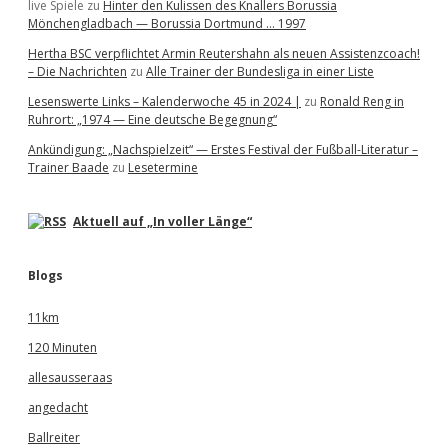
live Spiele
zu
Hinter den Kulissen des Knallers Borussia
Mönchengladbach — Borussia Dortmund … 1997
Hertha BSC verpflichtet Armin Reutershahn als neuen Assistenzcoach!
– Die Nachrichten
zu
Alle Trainer der Bundesliga in einer Liste
Lesenswerte Links – Kalenderwoche 45 in 2024 |
zu
Ronald Reng in
Ruhrort: „1974 — Eine deutsche Begegnung“
Ankündigung: „Nachspielzeit“ — Erstes Festival der Fußball-Literatur –
Trainer Baade
zu
Lesetermine
Aktuell auf „In voller Länge“
Blogs
11km
120 Minuten
allesausseraas
angedacht
Ballreiter