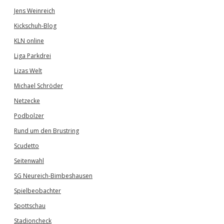
Jens Weinreich
Kickschuh-Blog
KLN online
Liga Parkdrei
Lizas Welt
Michael Schröder
Netzecke
Podbolzer
Rund um den Brustring
Scudetto
Seitenwahl
SG Neureich-Bimbeshausen
Spielbeobachter
Spottschau
Stadioncheck