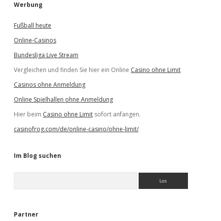
Werbung
Fußball heute
Online-Casinos
Bundesliga Live Stream
Vergleichen und finden Sie hier ein Online
Casino ohne Limit
Casinos ohne Anmeldung
Online Spielhallen ohne Anmeldung
Hier beim
Casino ohne Limit
sofort anfangen.
casinofrog.com/de/online-casino/ohne-limit/
Im Blog suchen
S
u
c
h
e
Partner
n