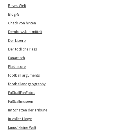
Beves Welt
Blog-G
Check von hinten
Dembowski ermittelt
Der Libero
Der tödliche Pass
Fanartisch
Flashscore
football arguments
footballandgeography
FußballFanFotos
Fußballmuseen
Im Schatten der Tribüne
In voller Länge
Janus' kleine Welt