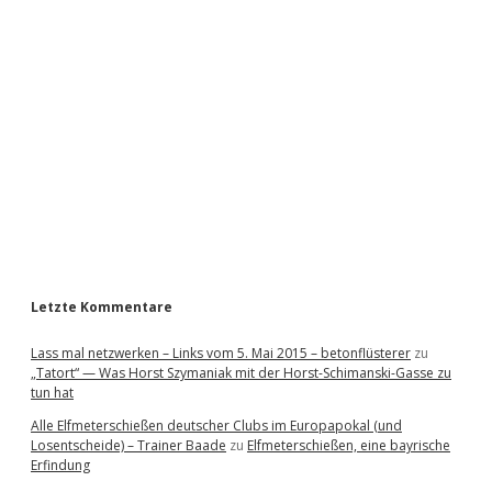
i
d
e
b
a
r
Letzte Kommentare
Lass mal netzwerken – Links vom 5. Mai 2015 – betonflüsterer
zu
„Tatort“ — Was Horst Szymaniak mit der Horst-Schimanski-Gasse zu
tun hat
Alle Elfmeterschießen deutscher Clubs im Europapokal (und
Losentscheide) – Trainer Baade
zu
Elfmeterschießen, eine bayrische
Erfindung