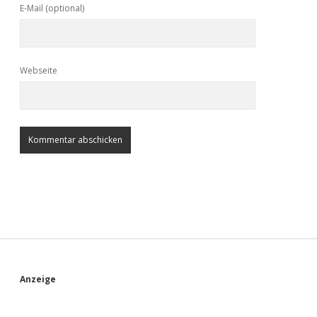
E-Mail (optional)
Webseite
S
Anzeige