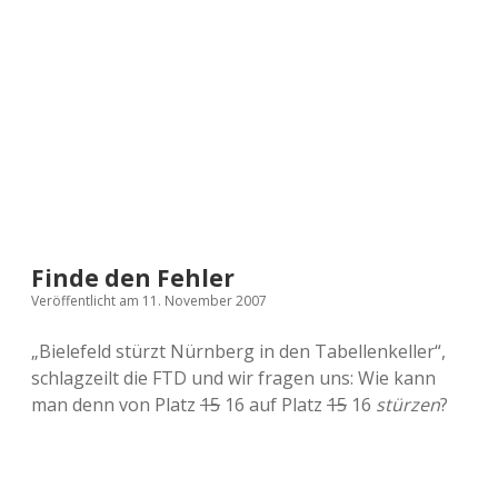
a
d
e
Finde den Fehler
Veröffentlicht am 11. November 2007
„Bielefeld stürzt Nürnberg in den Tabellenkeller“,
schlagzeilt die FTD und wir fragen uns: Wie kann
man denn von Platz
15
16 auf Platz
15
16
stürzen
?