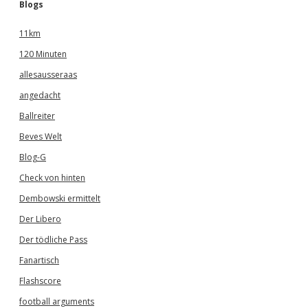
Blogs
11km
120 Minuten
allesausseraas
angedacht
Ballreiter
Beves Welt
Blog-G
Check von hinten
Dembowski ermittelt
Der Libero
Der tödliche Pass
Fanartisch
Flashscore
football arguments