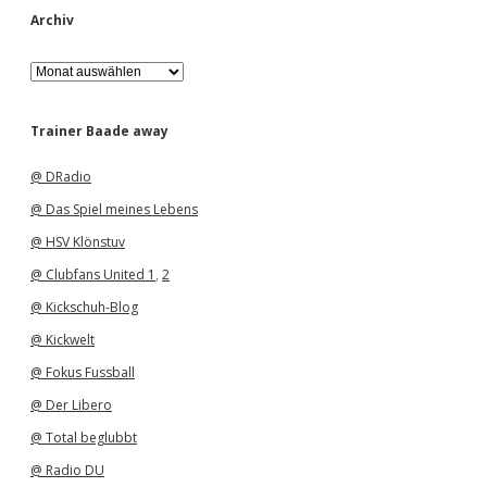
Archiv
A
r
c
h
Trainer Baade away
i
v
@ DRadio
@ Das Spiel meines Lebens
@ HSV Klönstuv
@ Clubfans United 1
,
2
@ Kickschuh-Blog
@ Kickwelt
@ Fokus Fussball
@ Der Libero
@ Total beglubbt
@ Radio DU