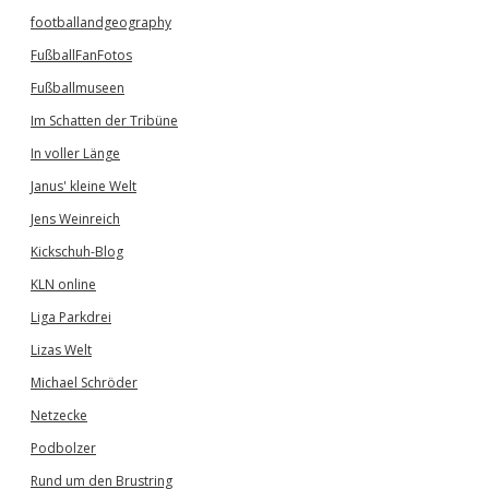
footballandgeography
FußballFanFotos
Fußballmuseen
Im Schatten der Tribüne
In voller Länge
Janus' kleine Welt
Jens Weinreich
Kickschuh-Blog
KLN online
Liga Parkdrei
Lizas Welt
Michael Schröder
Netzecke
Podbolzer
Rund um den Brustring