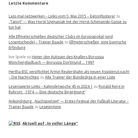
Letzte Kommentare
Lass mal netzwerken – Links vom 5. Mai 2015 – betonflüsterer
zu
„Tatort“ — Was Horst Szymaniak mit der Horst-Schimanski-Gasse zu
tun hat
Alle Elfmeterschießen deutscher Clubs im Europapokal (und
Losentscheide) – Trainer Baade
zu
Elfmeterschießen, eine bayrische
Erfindung
live Spiele
zu
Hinter den Kulissen des Knallers Borussia
Mönchengladbach — Borussia Dortmund … 1997
Hertha BSC verpflichtet Armin Reutershahn als neuen Assistenzcoach!
– Die Nachrichten
zu
Alle Trainer der Bundesliga in einer Liste
Lesenswerte Links – Kalenderwoche 45 in 2024 |
zu
Ronald Reng in
Ruhrort: „1974 — Eine deutsche Begegnung“
Ankündigung: „Nachspielzeit“ — Erstes Festival der Fußball-Literatur –
Trainer Baade
zu
Lesetermine
Aktuell auf „In voller Länge“