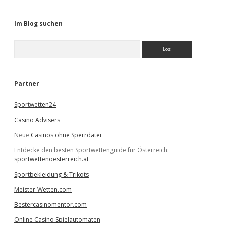
Im Blog suchen
S
u
c
h
e
Partner
n
Sportwetten24
Casino Advisers
Neue
Casinos ohne Sperrdatei
Entdecke den besten Sportwettenguide für Österreich:
sportwettenoesterreich.at
Sportbekleidung & Trikots
Meister-Wetten.com
Bestercasinomentor.com
Online Casino Spielautomaten