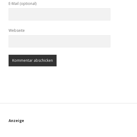
E-Mail (optional)
Webseite
S
Anzeige