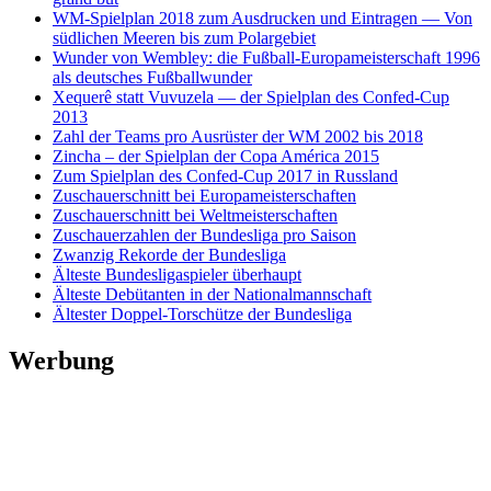
WM-Spielplan 2018 zum Ausdrucken und Eintragen — Von
südlichen Meeren bis zum Polargebiet
Wunder von Wembley: die Fußball-Europameisterschaft 1996
als deutsches Fußballwunder
Xequerê statt Vuvuzela — der Spielplan des Confed-Cup
2013
Zahl der Teams pro Ausrüster der WM 2002 bis 2018
Zincha – der Spielplan der Copa América 2015
Zum Spielplan des Confed-Cup 2017 in Russland
Zuschauerschnitt bei Europameisterschaften
Zuschauerschnitt bei Weltmeisterschaften
Zuschauerzahlen der Bundesliga pro Saison
Zwanzig Rekorde der Bundesliga
Älteste Bundesligaspieler überhaupt
Älteste Debütanten in der Nationalmannschaft
Ältester Doppel-Torschütze der Bundesliga
Werbung