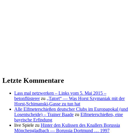
Letzte Kommentare
Lass mal netzwerken – Links vom 5. Mai 2015 –
betonflüsterer
zu
„Tatort“ — Was Horst Szymaniak mit der
Horst-Schimanski-Gasse zu tun hat
Alle Elfmeterschießen deutscher Clubs im Europapokal (und
Losentscheide) – Trainer Baade
zu
Elfmeterschießen, eine
bayrische Erfindung
live Spiele
zu
Hinter den Kulissen des Knallers Borussia
Mönchengladbach — Borussia Dortmund … 1997