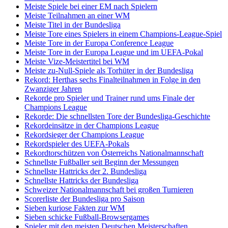
Meiste Spiele bei einer EM nach Spielern
Meiste Teilnahmen an einer WM
Meiste Titel in der Bundesliga
Meiste Tore eines Spielers in einem Champions-League-Spiel
Meiste Tore in der Europa Conference League
Meiste Tore in der Europa League und im UEFA-Pokal
Meiste Vize-Meistertitel bei WM
Meiste zu-Null-Spiele als Torhüter in der Bundesliga
Rekord: Herthas sechs Finalteilnahmen in Folge in den
Zwanziger Jahren
Rekorde pro Spieler und Trainer rund ums Finale der
Champions League
Rekorde: Die schnellsten Tore der Bundesliga-Geschichte
Rekordeinsätze in der Champions League
Rekordsieger der Champions League
Rekordspieler des UEFA-Pokals
Rekordtorschützen von Österreichs Nationalmannschaft
Schnellste Fußballer seit Beginn der Messungen
Schnellste Hattricks der 2. Bundesliga
Schnellste Hattricks der Bundesliga
Schweizer Nationalmannschaft bei großen Turnieren
Scorerliste der Bundesliga pro Saison
Sieben kuriose Fakten zur WM
Sieben schicke Fußball-Browsergames
Spieler mit den meisten Deutschen Meisterschaften