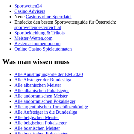
Sportwetten24
Casino Advisers
Neue
Casinos ohne Sperrdatei
Entdecke den besten Sportwettenguide für Österreich:
sportwettenoesterreich.at
Sportbekleidung & Trikots
Meister-Wetten.com
Bestercasinomentor.com
Online Casino Spielautomaten
Was man wissen muss
Alle Aaustragungsorte der EM 2020
Alle Absteiger der Bundesliga
Alle albanischen Meister
Alle albanischen Pokalsieger
Alle andorranischen Meister
Alle andorranischen Pokalsieger
Alle argentinischen Torschützenkönige
Alle Aufsteiger in die Bundesliga
Alle belgischen Meister
Alle belgischen Pokalsieger
Alle bosnischen Meister
Alle bosnischen Pokalsieger