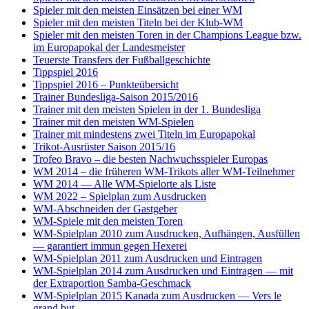
Spieler mit den meisten Einsätzen bei einer WM
Spieler mit den meisten Titeln bei der Klub-WM
Spieler mit den meisten Toren in der Champions League bzw.
im Europapokal der Landesmeister
Teuerste Transfers der Fußballgeschichte
Tippspiel 2016
Tippspiel 2016 – Punkteübersicht
Trainer Bundesliga-Saison 2015/2016
Trainer mit den meisten Spielen in der 1. Bundesliga
Trainer mit den meisten WM-Spielen
Trainer mit mindestens zwei Titeln im Europapokal
Trikot-Ausrüster Saison 2015/16
Trofeo Bravo – die besten Nachwuchsspieler Europas
WM 2014 – die früheren WM-Trikots aller WM-Teilnehmer
WM 2014 — Alle WM-Spielorte als Liste
WM 2022 – Spielplan zum Ausdrucken
WM-Abschneiden der Gastgeber
WM-Spiele mit den meisten Toren
WM-Spielplan 2010 zum Ausdrucken, Aufhängen, Ausfüllen
— garantiert immun gegen Hexerei
WM-Spielplan 2011 zum Ausdrucken und Eintragen
WM-Spielplan 2014 zum Ausdrucken und Eintragen — mit
der Extraportion Samba-Geschmack
WM-Spielplan 2015 Kanada zum Ausdrucken — Vers le
grand but