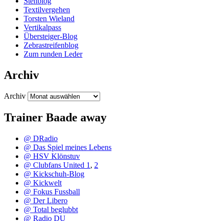
Stehblog
Textilvergehen
Torsten Wieland
Vertikalpass
Übersteiger-Blog
Zebrastreifenblog
Zum runden Leder
Archiv
Archiv
Trainer Baade away
@ DRadio
@ Das Spiel meines Lebens
@ HSV Klönstuv
@ Clubfans United 1
,
2
@ Kickschuh-Blog
@ Kickwelt
@ Fokus Fussball
@ Der Libero
@ Total beglubbt
@ Radio DU