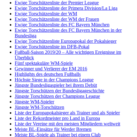
Ewige Torschützenliste der Premier League
Ewige Torschützenliste der Primera Division/La Liga
Ewige Torschützenliste der WM
Ewige Torschützenliste der WM der Frauen
Ewige Torschützenliste des FC Bayern München
Ewige Torschützenliste des FC Bayern München in der
Bundesliga
Ewige Torschützenliste Europapokal der Pokalsieger
Ewige Torschützenliste im DFB-Pokal
Fußball-Saison 2019/20 – Alle wichtigen Ereignisse im
Überblick
Fünf spektakuläre WM-Spiele
Gewinner und Verlierer der EM 2016
Highlights des deutschen Fußballs
Höchste Siege in der Champions League
Jüngste Bundesligaspieler bei ihrem Debüt
Jüngste Torschützen der Bundesligageschichte
Jüngste Torschützen der Champions League
Jüngste WM-Spieler
Jüngste WM-Torschützen
Liste der Europapokalsieger als Trainer und als Spieler
Liste der Rekordmeister pro Land in Europa
Liste der Vereine mit den meisten Mitgliedern weltweit
Meiste BL-Einsätze für Werder Bremen
Meiste BL-Spiele als Trainer bei einem Club