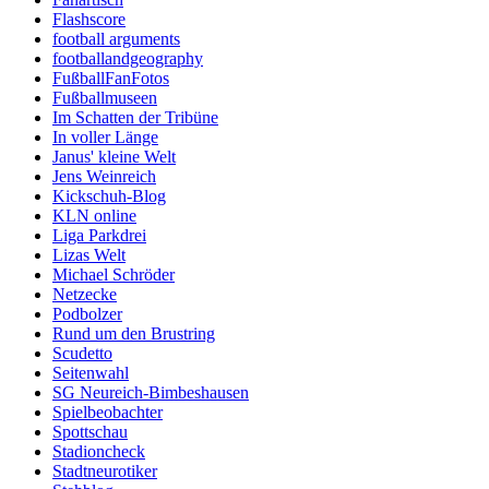
Flashscore
football arguments
footballandgeography
FußballFanFotos
Fußballmuseen
Im Schatten der Tribüne
In voller Länge
Janus' kleine Welt
Jens Weinreich
Kickschuh-Blog
KLN online
Liga Parkdrei
Lizas Welt
Michael Schröder
Netzecke
Podbolzer
Rund um den Brustring
Scudetto
Seitenwahl
SG Neureich-Bimbeshausen
Spielbeobachter
Spottschau
Stadioncheck
Stadtneurotiker