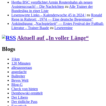
Hertha BSC verpflichtet Armin Reutershahn als neuen
Assistenzcoach! – Die Nachrichten
zu
Alle Trainer der
Bundesliga in einer Liste
Lesenswerte Links – Kalenderwoche 45 in 2024 |
zu
Ronald
Reng in Ruhrort: „1974 — Eine deutsche Begegnung“
Ankündigung: „Nachspielzeit“ — Erstes Festival der Fußball-
Literatur – Trainer Baade
zu
Lesetermine
Aktuell auf „In voller Länge“
Blogs
11km
120 Minuten
allesausseraas
angedacht
Ballreiter
Beves Welt
Blog-G
Check von hinten
Dembowski ermittelt
Der Libero
Der tödliche Pass
Fanartisch