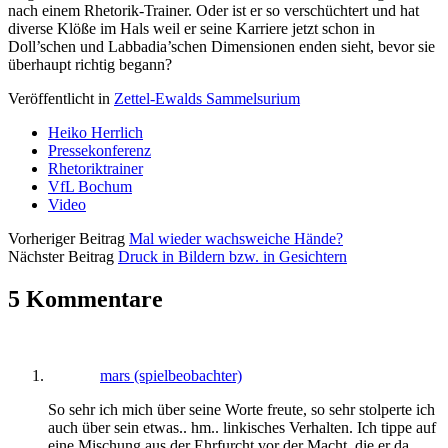
nach einem Rhetorik-Trainer. Oder ist er so verschüchtert und hat
diverse Klöße im Hals weil er seine Karriere jetzt schon in
Doll’schen und Labbadia’schen Dimensionen enden sieht, bevor sie
überhaupt richtig begann?
Veröffentlicht in
Zettel-Ewalds Sammelsurium
Heiko Herrlich
Pressekonferenz
Rhetoriktrainer
VfL Bochum
Video
Vorheriger Beitrag
Mal wieder wachsweiche Hände?
Nächster Beitrag
Druck in Bildern bzw. in Gesichtern
5 Kommentare
mars (spielbeobachter)
So sehr ich mich über seine Worte freute, so sehr stolperte ich
auch über sein etwas.. hm.. linkisches Verhalten. Ich tippe auf
eine Mischung aus der Ehrfurcht vor der Macht, die er da