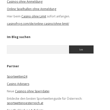
Casinos ohne Anmeldung
Online Spielhallen ohne Anmeldung
Hier beim
Casino ohne Limit
sofort anfangen.
casinofrog.com/de/online-casino/ohne-limit/
Im Blog suchen
S
u
c
h
e
Partner
n
Sportwetten24
Casino Advisers
Neue
Casinos ohne Sperrdatei
Entdecke den besten Sportwettenguide für Österreich:
sportwettenoesterreich.at