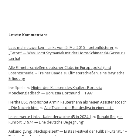
a
r
Letzte Kommentare
Lass mal netzwerken – Links vom 5. Mai 2015 – betonflüsterer
zu
„Tatort“ — Was Horst Szymaniak mit der Horst-Schimanski-Gasse zu
tun hat
Alle Elfmeterschießen deutscher Clubs im Europapokal (und
Losentscheide) – Trainer Baade
zu
Elfmeterschießen, eine bayrische
Erfindung
live Spiele
zu
Hinter den Kulissen des Knallers Borussia
Mönchengladbach — Borussia Dortmund … 1997
Hertha BSC verpflichtet Armin Reutershahn als neuen Assistenzcoach!
– Die Nachrichten
zu
Alle Trainer der Bundesliga in einer Liste
Lesenswerte Links – Kalenderwoche 45 in 2024 |
zu
Ronald Reng in
Ruhrort: „1974 — Eine deutsche Begegnung“
Ankündigung: „Nachspielzeit“ — Erstes Festival der Fußball-Literatur –