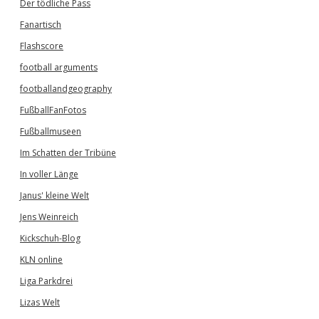
Der tödliche Pass
Fanartisch
Flashscore
football arguments
footballandgeography
FußballFanFotos
Fußballmuseen
Im Schatten der Tribüne
In voller Länge
Janus' kleine Welt
Jens Weinreich
Kickschuh-Blog
KLN online
Liga Parkdrei
Lizas Welt