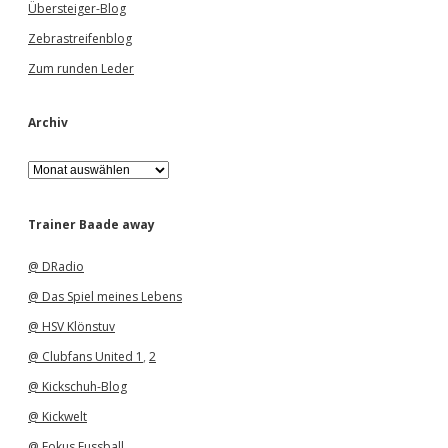
Übersteiger-Blog
Zebrastreifenblog
Zum runden Leder
Archiv
A
r
c
h
Trainer Baade away
i
v
@ DRadio
@ Das Spiel meines Lebens
@ HSV Klönstuv
@ Clubfans United 1
,
2
@ Kickschuh-Blog
@ Kickwelt
@ Fokus Fussball