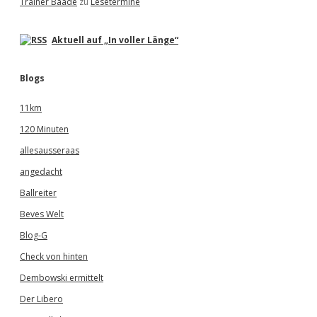
Trainer Baade
zu
Lesetermine
Aktuell auf „In voller Länge“
Blogs
11km
120 Minuten
allesausseraas
angedacht
Ballreiter
Beves Welt
Blog-G
Check von hinten
Dembowski ermittelt
Der Libero