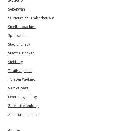
Scudetto
Seitenwahl
SG Neureich-Bimbeshausen
Spielbeobachter
Spottschau
Stadioncheck
Stadtneurotiker
Stehblog
Textilvergehen
Torsten Wieland
Vertikalpass
Übersteiger-Blog
Zebrastreifenblog
Zum runden Leder
Archiv