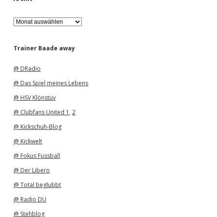
A
r
c
h
Trainer Baade away
i
v
@ DRadio
@ Das Spiel meines Lebens
@ HSV Klönstuv
@ Clubfans United 1
,
2
@ Kickschuh-Blog
@ Kickwelt
@ Fokus Fussball
@ Der Libero
@ Total beglubbt
@ Radio DU
@ Stehblog