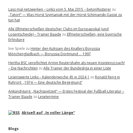
Lass mal netzwerken – Links vom 5. Mai 2015 – betonflüsterer
zu
„Tatort“ — Was Horst Szymaniak mit der Horst-Schimanski-Gasse zu
tun hat
Alle Elfmeterschießen deutscher Clubs im Europapokal (und
Losentscheide) – Trainer Baade
zu
Elfmeterschießen, eine bayrische
Erfindung
live Spiele
zu
Hinter den Kulissen des Knallers Borussia
Mönchengladbach — Borussia Dortmund … 1997
Hertha BSC verpflichtet Armin Reutershahn als neuen Assistenzcoach!
– Die Nachrichten
zu
Alle Trainer der Bundesliga in einer Liste
Lesenswerte Links – Kalenderwoche 45 in 2024 |
zu
Ronald Reng in
Ruhrort: „1974 — Eine deutsche Begegnung“
Ankündigung: „Nachspielzeit“ — Erstes Festival der Fußball-Literatur –
Trainer Baade
zu
Lesetermine
Aktuell auf „In voller Länge“
Blogs