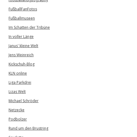
FußballFanFotos
Fußballmuseen
Im Schatten der Tribüne
In voller Länge
Janus' kleine Welt
Jens Weinreich
Kickschuh-Blog
KLN online
Liga Parkdrei
Lizas Welt
Michael Schröder
Netzecke
Podbolzer
Rund um den Brustring