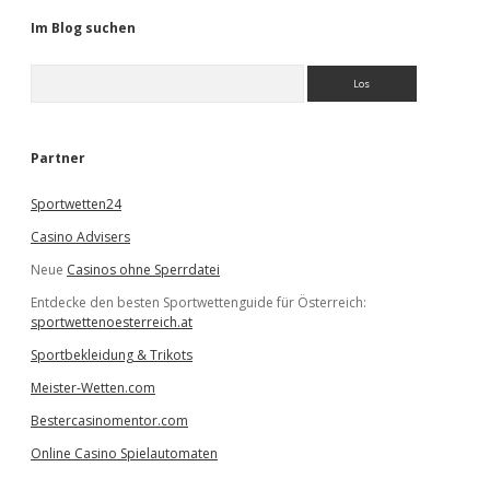
Im Blog suchen
S
u
c
h
e
Partner
n
Sportwetten24
Casino Advisers
Neue
Casinos ohne Sperrdatei
Entdecke den besten Sportwettenguide für Österreich:
sportwettenoesterreich.at
Sportbekleidung & Trikots
Meister-Wetten.com
Bestercasinomentor.com
Online Casino Spielautomaten