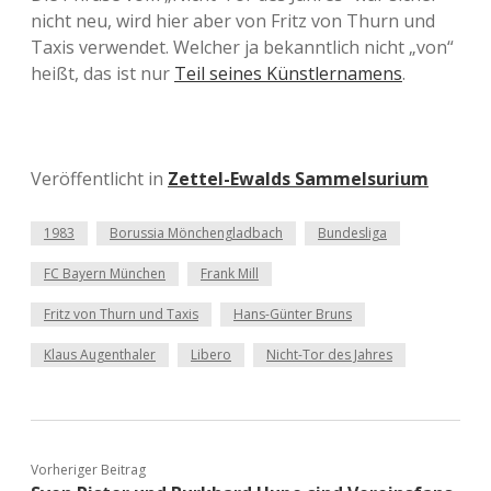
nicht neu, wird hier aber von Fritz von Thurn und
Taxis verwendet. Welcher ja bekanntlich nicht „von“
heißt, das ist nur
Teil seines Künstlernamens
.
Veröffentlicht in
Zettel-Ewalds Sammelsurium
1983
Borussia Mönchengladbach
Bundesliga
FC Bayern München
Frank Mill
Fritz von Thurn und Taxis
Hans-Günter Bruns
Klaus Augenthaler
Libero
Nicht-Tor des Jahres
Vorheriger Beitrag