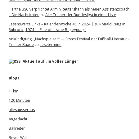
Hertha BSC verpflichtet Armin Reutershahn als neuen Assistenzcoach!
– Die Nachrichten
zu
Alle Trainer der Bundesliga in einer Liste
Lesenswerte Links – Kalenderwoche 45 in 2024 |
zu
Ronald Reng in
Ruhrort: „1974 — Eine deutsche Begegnung“
Ankündigung: „Nachspielzeit“ — Erstes Festival der Fußball-Literatur –
Trainer Baade
zu
Lesetermine
Aktuell auf „In voller Länge“
Blogs
11km
120 Minuten
allesausseraas
angedacht
Ballreiter
Beves Welt