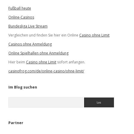
Fußball heute
Online-Casinos
Bundesliga Live Stream
Vergleichen und finden Sie hier ein Online
Casino ohne Limit
Casinos ohne Anmeldung
Online Spielhallen ohne Anmeldung
Hier beim
Casino ohne Limit
sofort anfangen.
casinofrog.com/de/online-casino/ohne-limit/
Im Blog suchen
S
u
c
h
e
Partner
n