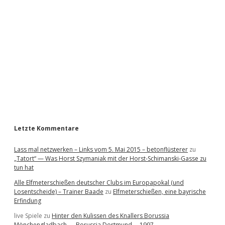
d
e
b
a
r
Letzte Kommentare
Lass mal netzwerken – Links vom 5. Mai 2015 – betonflüsterer
zu
„Tatort“ — Was Horst Szymaniak mit der Horst-Schimanski-Gasse zu
tun hat
Alle Elfmeterschießen deutscher Clubs im Europapokal (und
Losentscheide) – Trainer Baade
zu
Elfmeterschießen, eine bayrische
Erfindung
live Spiele
zu
Hinter den Kulissen des Knallers Borussia
Mönchengladbach — Borussia Dortmund … 1997