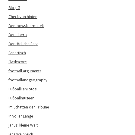
Blog-G
Check von hinten
Dembowski ermittelt
Der Libero
Der tödliche Pass
Fanartisch
Flashscore
football arguments
footballandgeography
FußballFanFotos
Fußballmuseen
Im Schatten der Tribüne
In voller Länge
Janus' kleine Welt
Jens Weinreich