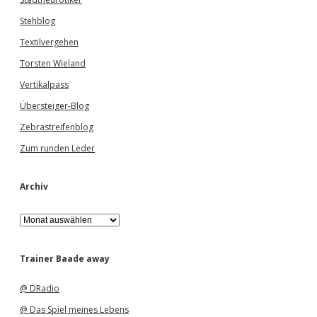
Stehblog
Textilvergehen
Torsten Wieland
Vertikalpass
Übersteiger-Blog
Zebrastreifenblog
Zum runden Leder
Archiv
A
r
c
h
Trainer Baade away
i
v
@ DRadio
@ Das Spiel meines Lebens