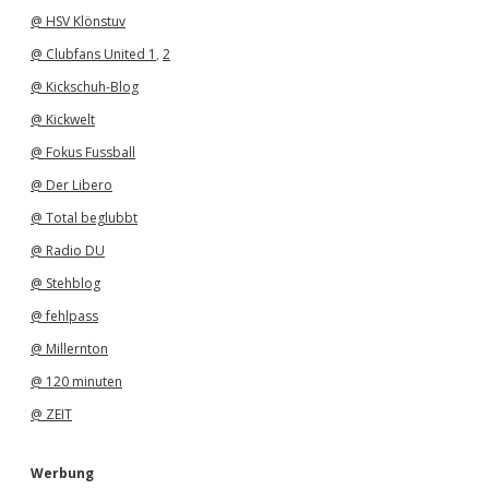
@ HSV Klönstuv
@ Clubfans United 1
,
2
@ Kickschuh-Blog
@ Kickwelt
@ Fokus Fussball
@ Der Libero
@ Total beglubbt
@ Radio DU
@ Stehblog
@ fehlpass
@ Millernton
@ 120 minuten
@ ZEIT
Werbung