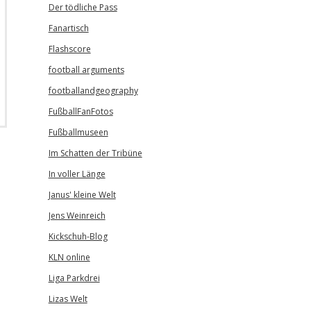
Der tödliche Pass
Fanartisch
Flashscore
football arguments
footballandgeography
FußballFanFotos
Fußballmuseen
Im Schatten der Tribüne
In voller Länge
Janus' kleine Welt
Jens Weinreich
Kickschuh-Blog
KLN online
Liga Parkdrei
Lizas Welt