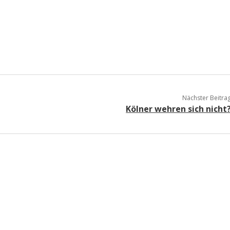
a
a
d
Nächster Beitra
e
Kölner wehren sich nicht