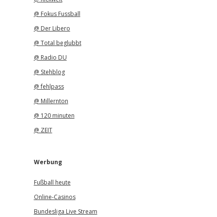
@ Fokus Fussball
@ Der Libero
@ Total beglubbt
@ Radio DU
@ Stehblog
@ fehlpass
@ Millernton
@ 120 minuten
@ ZEIT
Werbung
Fußball heute
Online-Casinos
Bundesliga Live Stream