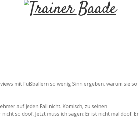
T
r
a
i
n
views mit Fußballern so wenig Sinn ergeben, warum sie so
e
hmer auf jeden Fall nicht. Komisch, zu seinen
r
nicht so doof. Jetzt muss ich sagen: Er ist nicht mal doof. Er
B