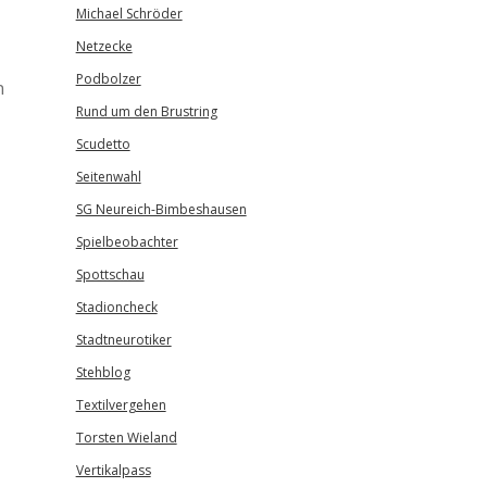
Michael Schröder
Netzecke
Podbolzer
n
Rund um den Brustring
Scudetto
Seitenwahl
SG Neureich-Bimbeshausen
Spielbeobachter
Spottschau
Stadioncheck
Stadtneurotiker
Stehblog
Textilvergehen
Torsten Wieland
Vertikalpass