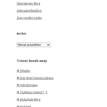
Übersteiger-Blog
Zebrastreifenblog
Zum runden Leder
Archiv
A
r
c
h
i
Trainer Baade away
v
@ DRadio
@ Das Spiel meines Lebens
@ HSV Klönstuv
@ Clubfans United 1
,
2
@ Kickschuh-Blog
@ Kickwelt