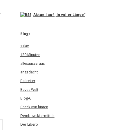
.
Aktuell auf „In voller Länge“
Blogs
11km
120 Minuten
allesausseraas
angedacht
Ballreiter
Beves Welt
Blog-G
Check von hinten
Dembowski ermittelt
Der Libero