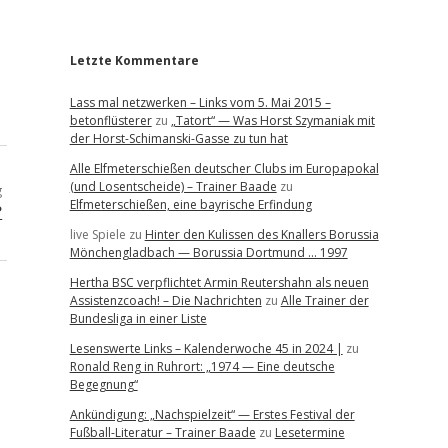
r
Letzte Kommentare
Lass mal netzwerken – Links vom 5. Mai 2015 –
betonflüsterer
zu
„Tatort“ — Was Horst Szymaniak mit
der Horst-Schimanski-Gasse zu tun hat
Alle Elfmeterschießen deutscher Clubs im Europapokal
(und Losentscheide) – Trainer Baade
zu
g
Elfmeterschießen, eine bayrische Erfindung
?
live Spiele
zu
Hinter den Kulissen des Knallers Borussia
Mönchengladbach — Borussia Dortmund … 1997
Hertha BSC verpflichtet Armin Reutershahn als neuen
Assistenzcoach! – Die Nachrichten
zu
Alle Trainer der
Bundesliga in einer Liste
Lesenswerte Links – Kalenderwoche 45 in 2024 |
zu
Ronald Reng in Ruhrort: „1974 — Eine deutsche
Begegnung“
Ankündigung: „Nachspielzeit“ — Erstes Festival der
Fußball-Literatur – Trainer Baade
zu
Lesetermine