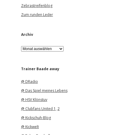
Zebrastreifenblog
Zum runden Leder
Archiv
A
r
c
h
i
Trainer Baade away
v
@ DRadio
@ Das Spiel meines Lebens
@ HSV Klönstuv
@ Clubfans United 1
,
2
@ Kickschuh-Blog
@ Kickwelt