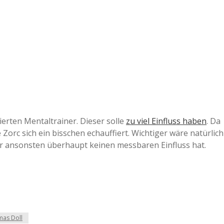
e
r
B
a
a
ierten Mentaltrainer. Dieser solle
zu viel Einfluss haben
. Da
 Zorc sich ein bisschen echauffiert. Wichtiger wäre natürlich
d
ber ansonsten überhaupt keinen messbaren Einfluss hat.
e
as Doll