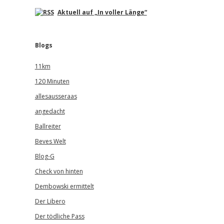
Aktuell auf „In voller Länge“
Blogs
11km
120 Minuten
allesausseraas
angedacht
Ballreiter
Beves Welt
Blog-G
Check von hinten
Dembowski ermittelt
Der Libero
Der tödliche Pass