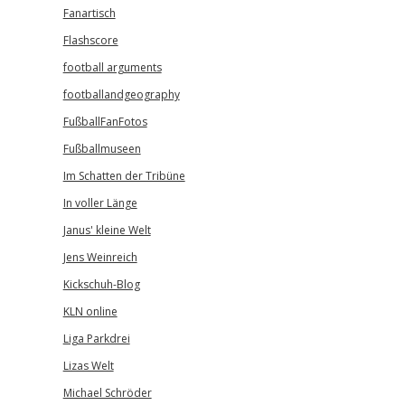
Fanartisch
Flashscore
football arguments
footballandgeography
FußballFanFotos
Fußballmuseen
Im Schatten der Tribüne
In voller Länge
Janus' kleine Welt
Jens Weinreich
Kickschuh-Blog
KLN online
Liga Parkdrei
Lizas Welt
Michael Schröder