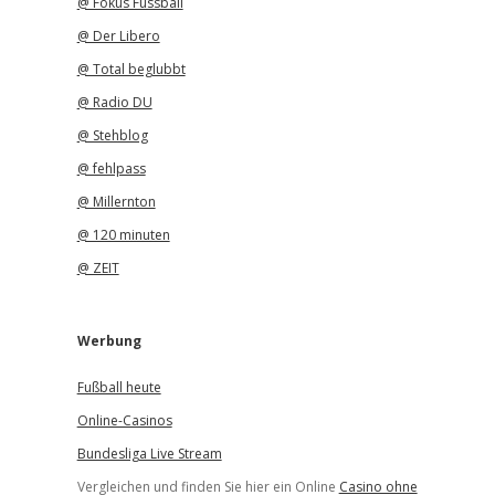
@ Fokus Fussball
@ Der Libero
@ Total beglubbt
@ Radio DU
@ Stehblog
@ fehlpass
@ Millernton
@ 120 minuten
@ ZEIT
Werbung
Fußball heute
Online-Casinos
Bundesliga Live Stream
Vergleichen und finden Sie hier ein Online
Casino ohne