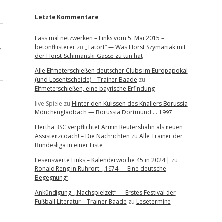
Letzte Kommentare
Lass mal netzwerken – Links vom 5. Mai 2015 –
g
betonflüsterer
zu
„Tatort“ — Was Horst Szymaniak mit
d
der Horst-Schimanski-Gasse zu tun hat
Alle Elfmeterschießen deutscher Clubs im Europapokal
(und Losentscheide) – Trainer Baade
zu
Elfmeterschießen, eine bayrische Erfindung
live Spiele
zu
Hinter den Kulissen des Knallers Borussia
Mönchengladbach — Borussia Dortmund … 1997
Hertha BSC verpflichtet Armin Reutershahn als neuen
Assistenzcoach! – Die Nachrichten
zu
Alle Trainer der
Bundesliga in einer Liste
Lesenswerte Links – Kalenderwoche 45 in 2024 |
zu
Ronald Reng in Ruhrort: „1974 — Eine deutsche
Begegnung“
Ankündigung: „Nachspielzeit“ — Erstes Festival der
Fußball-Literatur – Trainer Baade
zu
Lesetermine