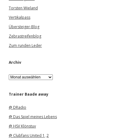
Torsten Wieland
Vertikalpass
Übersteiger-Blog
Zebrastreifenblog
Zum runden Leder
Archiv
A
r
c
h
Trainer Baade away
i
v
@ DRadio
@ Das Spiel meines Lebens
@ HSV Klönstuv
@ Clubfans United 1
,
2