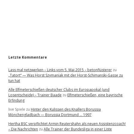
e
b
a
r
Letzte Kommentare
Lass mal netzwerken – Links vom 5. Mai 2015 – betonflüsterer
zu
„Tatort“ — Was Horst Szymaniak mit der Horst-Schimanski-Gasse zu
tun hat
Alle Elfmeterschießen deutscher Clubs im Europapokal (und
Losentscheide) – Trainer Baade
zu
Elfmeterschießen, eine bayrische
Erfindung
live Spiele
zu
Hinter den Kulissen des Knallers Borussia
Mönchengladbach — Borussia Dortmund … 1997
Hertha BSC verpflichtet Armin Reutershahn als neuen Assistenzcoach!
– Die Nachrichten
zu
Alle Trainer der Bundesliga in einer Liste