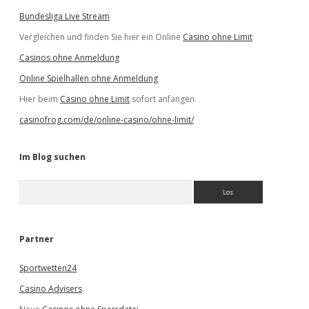
Bundesliga Live Stream
Vergleichen und finden Sie hier ein Online
Casino ohne Limit
Casinos ohne Anmeldung
Online Spielhallen ohne Anmeldung
Hier beim
Casino ohne Limit
sofort anfangen.
casinofrog.com/de/online-casino/ohne-limit/
Im Blog suchen
S
u
c
h
e
Partner
n
Sportwetten24
Casino Advisers