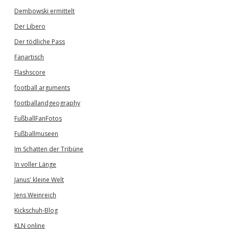
Dembowski ermittelt
Der Libero
Der tödliche Pass
Fanartisch
Flashscore
football arguments
footballandgeography
FußballFanFotos
Fußballmuseen
Im Schatten der Tribüne
In voller Länge
Janus' kleine Welt
Jens Weinreich
Kickschuh-Blog
KLN online