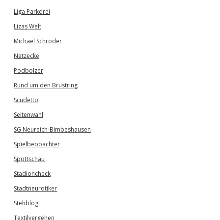
Liga Parkdrei
Lizas Welt
Michael Schröder
Netzecke
Podbolzer
Rund um den Brustring
Scudetto
Seitenwahl
SG Neureich-Bimbeshausen
Spielbeobachter
Spottschau
Stadioncheck
Stadtneurotiker
Stehblog
Textilvergehen