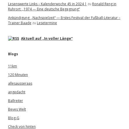
Lesenswerte Links – Kalenderwoche 45 in 2024 |
zu
Ronald Reng in
Ruhrort: „1974 — Eine deutsche Begegnung“
Ankündigung: „Nachspielzeit“ — Erstes Festival der Fußball-Literatur –
Trainer Baade
zu
Lesetermine
Aktuell auf „In voller Länge“
Blogs
11km
120 Minuten
allesausseraas
angedacht
Ballreiter
Beves Welt
Blog-G
Check von hinten