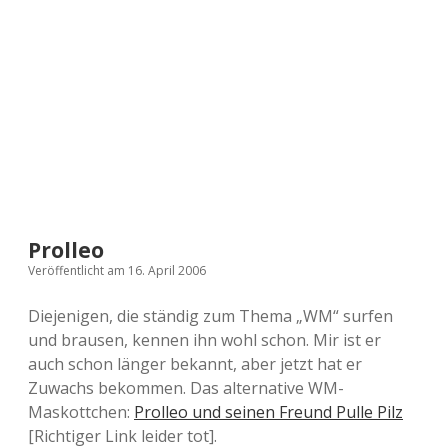
a
d
e
Prolleo
Veröffentlicht am 16. April 2006
Diejenigen, die ständig zum Thema „WM“ surfen
und brausen, kennen ihn wohl schon. Mir ist er
auch schon länger bekannt, aber jetzt hat er
Zuwachs bekommen. Das alternative WM-
Maskottchen:
Prolleo und seinen Freund Pulle Pilz
[Richtiger Link leider tot].